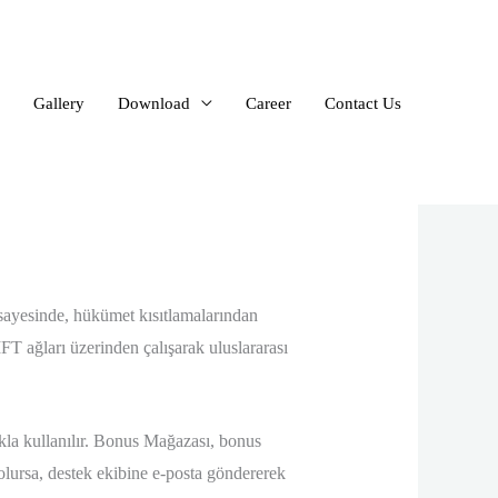
Gallery
Download
Career
Contact Us
ı sayesinde, hükümet kısıtlamalarından
FT ağları üzerinden çalışarak uluslararası
kla kullanılır. Bonus Mağazası, bonus
 olursa, destek ekibine e-posta göndererek