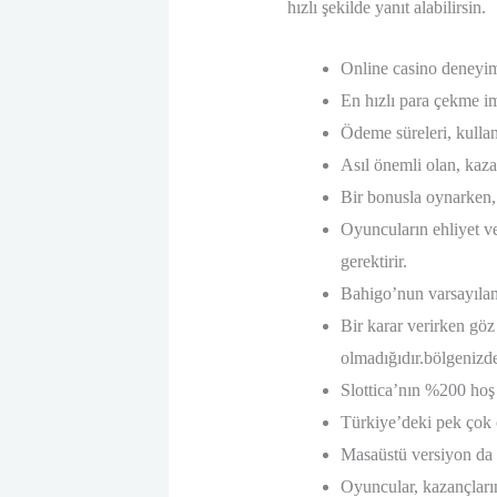
hızlı şekilde yanıt alabilirsin.
Online casino deneyimi
En hızlı para çekme im
Ödeme süreleri, kullan
Asıl önemli olan, ka
Bir bonusla oynarken,
Oyuncuların ehliyet ve
gerektirir.
Bahigo’nun varsayılan 
Bir karar verirken gö
olmadığıdır.bölgenizde 
Slottica’nın %200 hoş 
Türkiye’deki pek çok o
Masaüstü versiyon da k
Oyuncular, kazançların