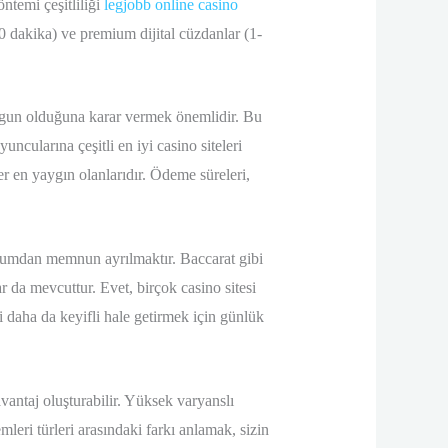
ntemi çeşitliliği
legjobb online casino
60 dakika) ve premium dijital cüzdanlar (1-
 uygun olduğuna karar vermek önemlidir. Bu
ncularına çeşitli en iyi casino siteleri
r en yaygın olanlarıdır. Ödeme süreleri,
rumdan memnun ayrılmaktır. Baccarat gibi
ar da mevcuttur. Evet, birçok casino sitesi
 daha da keyifli hale getirmek için günlük
avantaj oluşturabilir. Yüksek varyanslı
eri türleri arasındaki farkı anlamak, sizin