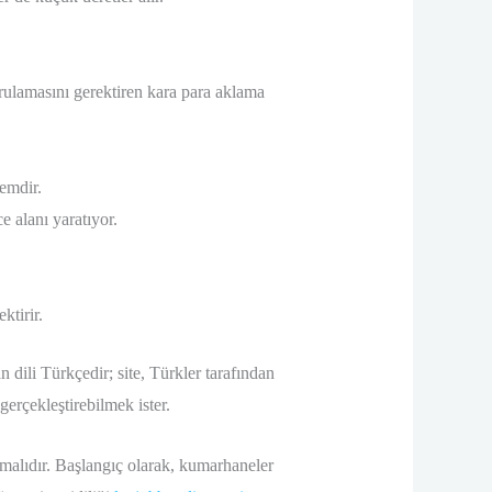
rulamasını gerektiren kara para aklama
temdir.
e alanı yaratıyor.
ktirir.
 dili Türkçedir; site, Türkler tarafından
erçekleştirebilmek ister.
lmalıdır. Başlangıç olarak, kumarhaneler