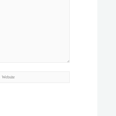
ebsite