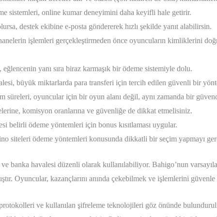
me sistemleri, online kumar deneyimini daha keyifli hale getirir.
ursa, destek ekibine e-posta göndererek hızlı şekilde yanıt alabilirsin.
anelerin işlemleri gerçekleştirmeden önce oyuncuların kimliklerini doğ
eğlencenin yanı sıra biraz karmaşık bir ödeme sistemiyle dolu.
esi, büyük miktarlarda para transferi için tercih edilen güvenli bir yön
em süreleri, oyuncular için bir oyun alanı değil, aynı zamanda bir güvenc
lerine, komisyon oranlarına ve güvenliğe de dikkat etmelisiniz.
esi belirli ödeme yöntemleri için bonus kısıtlaması uygular.
ino siteleri ödeme yöntemleri konusunda dikkatli bir seçim yapmayı gere
ve banka havalesi düzenli olarak kullanılabiliyor. Bahigo’nun varsayılan
ştır. Oyuncular, kazançlarını anında çekebilmek ve işlemlerini güvenle g
protokolleri ve kullanılan şifreleme teknolojileri göz önünde bulunduru