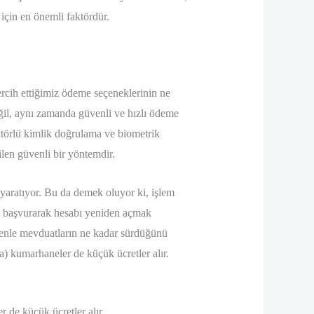
için en önemli faktördür.
rcih ettiğimiz ödeme seçeneklerinin ne
ğil, aynı zamanda güvenli ve hızlı ödeme
faktörlü kimlik doğrulama ve biometrik
ilen güvenli bir yöntemdir.
 yaratıyor. Bu da demek oluyor ki, işlem
ne başvurarak hesabı yeniden açmak
denle mevduatların ne kadar sürdüğünü
a) kumarhaneler de küçük ücretler alır.
 de küçük ücretler alır.