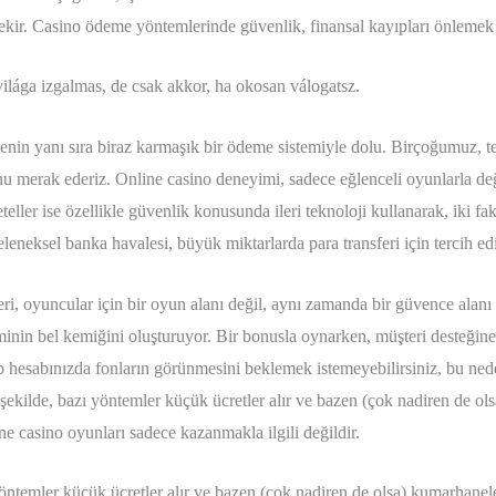
rekir. Casino ödeme yöntemlerinde güvenlik, finansal kayıpları önlemek 
világa izgalmas, de csak akkor, ha okosan válogatsz.
nin yanı sıra biraz karmaşık bir ödeme sistemiyle dolu. Birçoğumuz, te
nu merak ederiz. Online casino deneyimi, sadece eğlenceli oyunlarla de
eteller ise özellikle güvenlik konusunda ileri teknoloji kullanarak, iki 
leneksel banka havalesi, büyük miktarlarda para transferi için tercih ed
eri, oyuncular için bir oyun alanı değil, aynı zamanda bir güvence alanı
iminin bel kemiğini oluşturuyor. Bir bonusla oynarken, müşteri desteği
 hesabınızda fonların görünmesini beklemek istemeyebilirsiniz, bu ne
ekilde, bazı yöntemler küçük ücretler alır ve bazen (çok nadiren de ols
ne casino oyunları sadece kazanmakla ilgili değildir.
öntemler küçük ücretler alır ve bazen (çok nadiren de olsa) kumarhaneler