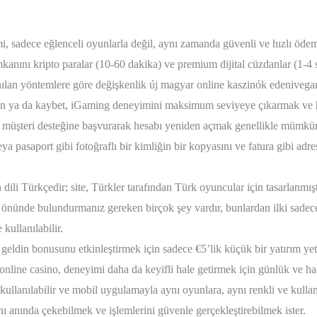
, sadece eğlenceli oyunlarla değil, aynı zamanda güvenli ve hızlı ödeme
kanını kripto paralar (10-60 dakika) ve premium dijital cüzdanlar (1-4 s
ılan yöntemlere göre değişkenlik új magyar online kaszinók edenivegan.
zan ya da kaybet, iGaming deneyimini maksimum seviyeye çıkarmak ve
 müşteri desteğine başvurarak hesabı yeniden açmak genellikle mümkü
ya pasaport gibi fotoğraflı bir kimliğin bir kopyasını ve fatura gibi ad
dili Türkçedir; site, Türkler tarafından Türk oyuncular için tasarlanmışt
z önünde bulundurmanız gereken birçok şey vardır, bunlardan ilki sade
kullanılabilir.
geldin bonusunu etkinleştirmek için sadece €5’lik küçük bir yatırım yete
nline casino, deneyimi daha da keyifli hale getirmek için günlük ve haf
ullanılabilir ve mobil uygulamayla aynı oyunlara, aynı renkli ve kullan
ı anında çekebilmek ve işlemlerini güvenle gerçekleştirebilmek ister.