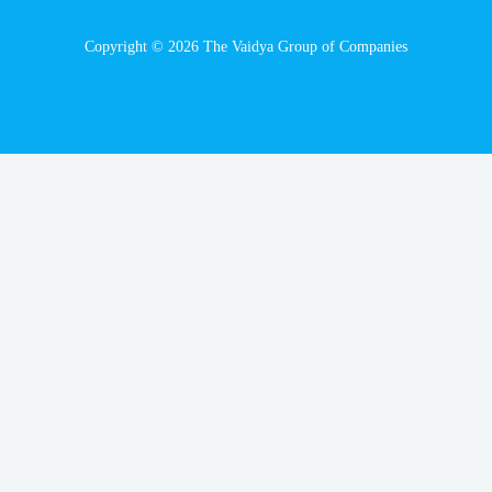
Copyright © 2026 The Vaidya Group of Companies