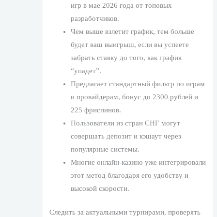
игр в мае 2026 года от топовых
разработчиков.
Чем выше взлетит график, тем больше
будет ваш выигрыш, если вы успеете
забрать ставку до того, как график
“упадет”.
Предлагает стандартный фильтр по играм
и провайдерам, бонус до 2300 рублей и
225 фриспинов.
Пользователи из стран СНГ могут
совершать депозит и кэшаут через
популярные системы.
Многие онлайн-казино уже интегрировали
этот метод благодаря его удобству и
высокой скорости.
Следить за актуальными турнирами, проверять