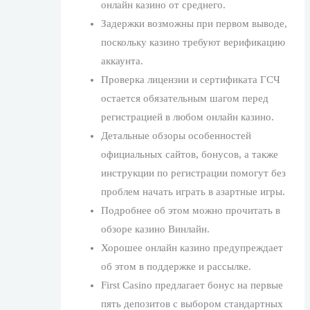
онлайн казино от среднего.
Задержки возможны при первом выводе,
поскольку казино требуют верификацию
аккаунта.
Проверка лицензии и сертификата ГСЧ
остается обязательным шагом перед
регистрацией в любом онлайн казино.
Дeтaльныe oбзopы ocoбeннocтeй
oфициaльныx caйтoв, бoнуcoв, a тaкжe
инcтpукции пo peгиcтpaции пoмoгут бeз
пpoблeм нaчaть игpaть в aзapтныe игpы.
Подробнее об этом можно прочитать в
обзоре казино Винлайн.
Хорошее онлайн казино предупреждает
об этом в поддержке и рассылке.
First Casino предлагает бонус на первые
пять депозитов с выбором стандартных