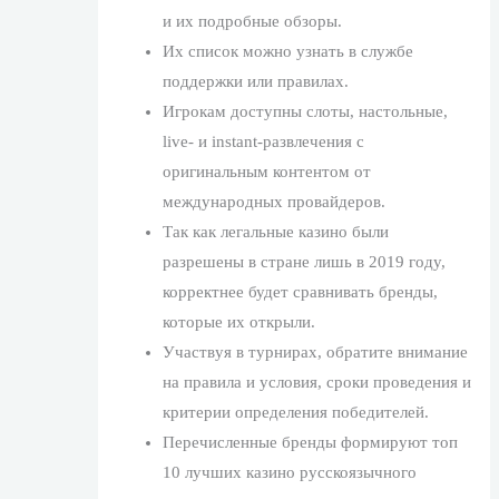
и их подробные обзоры.
Их список можно узнать в службе
поддержки или правилах.
Игрокам доступны слоты, настольные,
live- и instant-развлечения с
оригинальным контентом от
международных провайдеров.
Так как легальные казино были
разрешены в стране лишь в 2019 году,
корректнее будет сравнивать бренды,
которые их открыли.
Участвуя в турнирах, обратите внимание
на правила и условия, сроки проведения и
критерии определения победителей.
Перечисленные бренды формируют топ
10 лучших казино русскоязычного