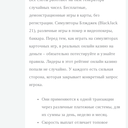
случайных чисел. Бесплатные,
демонстрационные игры в карты, без
регистрации. Cимуляторы Блэкджек (BlackJack
21), различные игры в покер и видеопокеры,
баккара. Перед тем, как играть на симуляторах
карточных игр, в реальных онлайн казино на
деньги – обязательно потестируйте и узнайте
правила. Лидеры в этот рейтинг онлайн казино
попали не случайно. У каждого есть сильная
сторона, которая закрывает конкретный запрос
игрока.
Они применяются к одной транзакции
через различные платежные системы, для
их суммы за день, неделю и месяц.
Скорость выплат отличает топовое