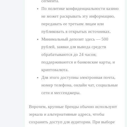
сегмента.
По политике конфиденциальности казино
не может раскрывать эту информацию,
передавать ее третьим лицам или
публиковать в открытых источниках.
Минимальный депозит здесь — 500
рублей, заявки для вывода средств
обрабатываются до 24 часов;
поддерживаются и банковские карты, и
криптовалюта.
Для этого доступны электронная почта,
номер телефона, онлайн чат, социальные
сети и мессенджеры.
Впрочем, крупные бренды обычно используют
зеркала и альтернативные адреса, чтобы
сохранить доступ для аудитории. При выборе