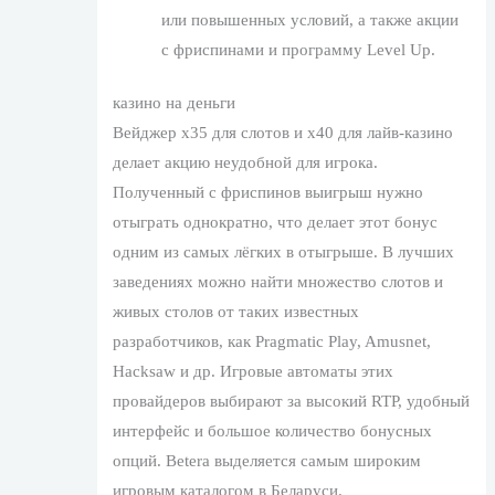
или повышенных условий, а также акции
с фриспинами и программу Level Up.
казино на деньги
Вейджер х35 для слотов и х40 для лайв-казино
делает акцию неудобной для игрока.
Полученный с фриспинов выигрыш нужно
отыграть однократно, что делает этот бонус
одним из самых лёгких в отыгрыше. В лучших
заведениях можно найти множество слотов и
живых столов от таких известных
разработчиков, как Pragmatic Play, Amusnet,
Hacksaw и др. Игровые автоматы этих
провайдеров выбирают за высокий RTP, удобный
интерфейс и большое количество бонусных
опций. Betera выделяется самым широким
игровым каталогом в Беларуси.