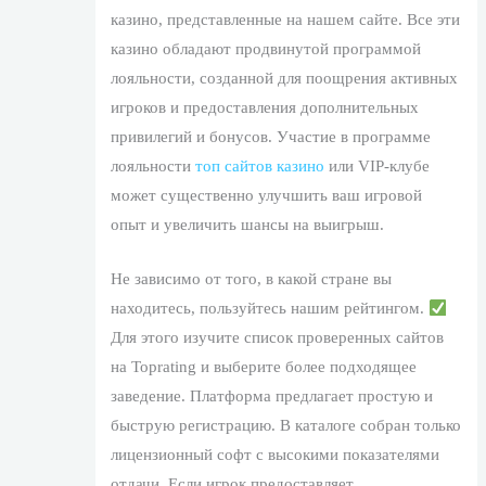
казино, представленные на нашем сайте. Все эти
казино обладают продвинутой программой
лояльности, созданной для поощрения активных
игроков и предоставления дополнительных
привилегий и бонусов. Участие в программе
лояльности
топ сайтов казино
или VIP-клубе
может существенно улучшить ваш игровой
опыт и увеличить шансы на выигрыш.
Не зависимо от того, в какой стране вы
находитесь, пользуйтесь нашим рейтингом.
Для этого изучите список проверенных сайтов
на Toprating и выберите более подходящее
заведение. Платформа предлагает простую и
быструю регистрацию. В каталоге собран только
лицензионный софт с высокими показателями
отдачи. Если игрок предоставляет