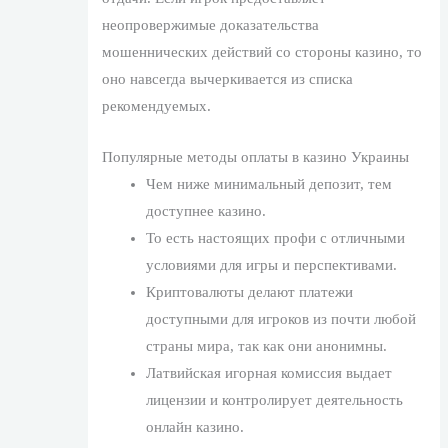
неопровержимые доказательства
мошеннических действий со стороны казино, то
оно навсегда вычеркивается из списка
рекомендуемых.
Популярные методы оплаты в казино Украины
Чем ниже минимальный депозит, тем
доступнее казино.
То есть настоящих профи с отличными
условиями для игры и перспективами.
Криптовалюты делают платежи
доступными для игроков из почти любой
страны мира, так как они анонимны.
Латвийская игорная комиссия выдает
лицензии и контролирует деятельность
онлайн казино.