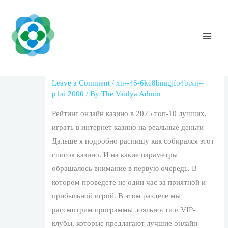
Skip
to
content
ТОП ОНЛАЙН КАЗИНО 2025 Top 10
casino в рейтингетоп рейтинг онлайн
казино
Leave a Comment
/
xn--46-6kc8bnagjfo4b.xn--
p1ai 2000
/ By
The Vaidya Admin
Рейтинг онлайн казино в 2025 топ-10 лучших,
играть в интернет казино на реальные деньги
Дальше я подробно распишу как собирался этот
список казино. И на какие параметры
обращалось внимание в первую очередь. В
котором проведете не один час за приятной и
прибыльной игрой. В этом разделе мы
рассмотрим программы лояльности и VIP-
клубы, которые предлагают лучшие онлайн-