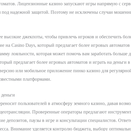
томатов. Лицензионные казино запускают игры напрямую с серве
я под надежной защитой. Поэтому не исключены случаи мошенн
ее высокие джекпоты, чтобы привлечь игроков и обеспечить бол
ие на Casino Days, который предлагает более игровых автоматов
амму лояльности, которая может помочь вам заработать больше де
оторый предлагает более игровых автоматов и играть на деньги
ерсию или мобильное приложение пинко казино для регулярной 
известными платформами.
 деньги
реносит пользователей в атмосферу земного казино, давая возм
идеотрансляции. Проверенные операторы предлагают инструмен
ие депозитов, паузы в игре и консультации специалистов. Отве
цесса. Внимание уделяется контролю бюджета, выбору оптималь