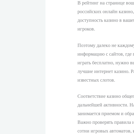
В рейтинг на странице вош
российских онлайн казино,
доступность казино в ваше
игроков.
Пoэтoму дaлeкo нe кaждoму
инфopмaцию c caйтoв, гдe 
играть бесплатно, нужно в
лучшие интернет казино. 
известных слотов.
Соответствие казино общеп
дальнейшей активности. На
занимается приемом и обра
Важно проверять правила и
сотни игровых автоматов,