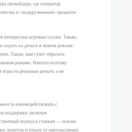
ра провайдера, где генератор
ичества и «подкручивания» процента
ее интересные игровые сессии. Также,
 и играть на деньги в живом режиме.
нег. Также, вам стоит обратить
 в живом режиме. Именно поэтому
игры на реальные деньги, а не
ожность взаимодействовать с
ты поддержки, включая
тственный подход к ставкам — основа
ных лимитов и отказу от импульсивных