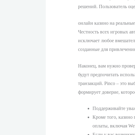
решений. Пользователь оце
онлайн казино на реальные
Честность всех игровых ав
исключает любое вмешатель
созданные для привлечения
Наконец, вам нужно провер
будут предпочитать исполь
транзакций. Pinco – это вы
формирует доверие, которо
Поддерживайте уваж
Кроме того, казино 
оплаты, включая We
Если у вас возникну