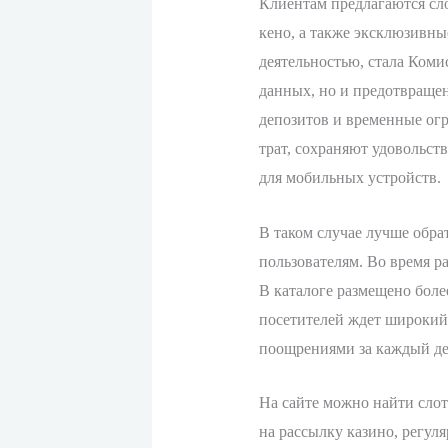
Клиентам предлагаются сло
кено, а также эксклюзивн
деятельностью, стала Коми
данных, но и предотвраще
депозитов и временные ог
трат, сохраняют удовольст
для мобильных устройств.
В таком случае лучше обр
пользователям. Во время р
В каталоге размещено бол
посетителей ждет широкий 
поощрениями за каждый деп
На сайте можно найти слот
на рассылку казино, регу