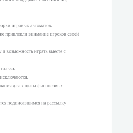
борки игровых автоматов.
уже привлекли внимание игроков своей
 и возможность играть вместе с
только.
 исключаются.
ования для защиты финансовых
ются подписавшимся на рассылку