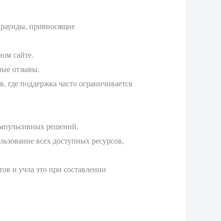
 раунды, привносящие
ном сайте.
ные отзывы.
, где поддержка часто ограничивается
импульсивных решений.
льзование всех доступных ресурсов,
тов и учла это при составлении