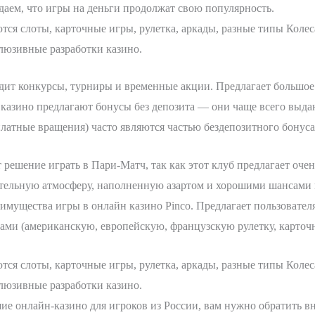
даем, что игры на деньги продолжат свою популярность.
ся слоты, карточные игры, рулетка, аркады, разные типы Колес
клюзивные разработки казино.
дит конкурсы, турниры и временные акции. Предлагает большое 
азино предлагают бонусы без депозита — они чаще всего выдаю
атные вращения) часто являются частью бездепозитного бонуса
ешение играть в Пари-Матч, так как этот клуб предлагает оче
ательную атмосферу, наполненную азартом и хорошими шансами 
имущества игры в онлайн казино Pinco. Предлагает пользовател
ами (американскую, европейскую, французскую рулетку, карточны
ся слоты, карточные игры, рулетка, аркады, разные типы Колес
клюзивные разработки казино.
ие онлайн-казино для игроков из России, вам нужно обратить в