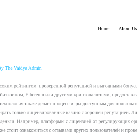
Home
About Us
ино с высоким рейтингом, проверенной репута
By
The Vaidya Admin
ысоким рейтингом, проверенной репутацией и выгодными бонус
биткоином, Ethereum или другими криптовалютами, предостав
технология также делает процесс игры доступным для пользоват
рать только лицензированные казино с хорошей репутацией. Ли
деньги. Например, платформы с лицензией от регулирующих орг
е стоит ознакомиться с отзывами других пользователей и прове