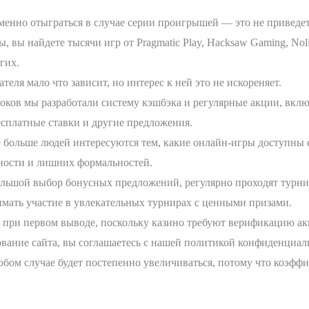
менно отыграться в случае серии проигрышей — это не приведет
, вы найдете тысячи игр от Pragmatic Play, Hacksaw Gaming, Noli
гих.
теля мало что зависит, но интерес к ней это не искореняет.
оков мы разработали систему кэшбэка и регулярные акции, вк
есплатные ставки и другие предложения.
 больше людей интересуются тем, какие онлайн-игры доступны с
ности и лишних формальностей.
ольшой выбор бонусных предложений, регулярно проходят турни
мать участие в увлекательных турнирах с ценными призами.
при первом выводе, поскольку казино требуют верификацию ак
вание сайта, вы соглашаетесь с нашей политикой конфиденциал
юбом случае будет постепенно увеличиваться, потому что коэфф