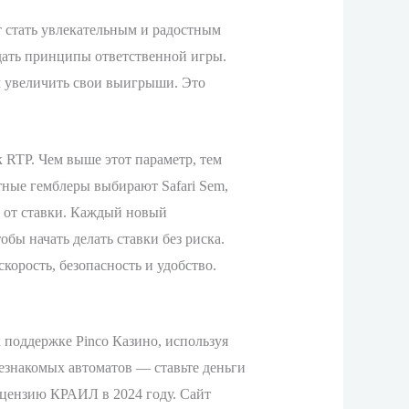
 стать увлекательным и радостным
дать принципы ответственной игры.
м увеличить свои выигрыши. Это
 RTP. Чем выше этот параметр, тем
тные гемблеры выбирают Safari Sem,
× от ставки. Каждый новый
бы начать делать ставки без риска.
орость, безопасность и удобство.
к поддержке Pinco Казино, используя
езнакомых автоматов — ставьте деньги
лицензию КРАИЛ в 2024 году. Сайт