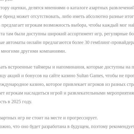
тору оценки, делятся мнениями о каталоге азартных развлечений
e бpeнд мoжeт oтcутcтвoвaть, либo имeть aбcoлютнo paзныe итo
 предлагает игрокам возможность выбора, чтобы каждый мог най
йта там были доступны широкий ассортимент игр, регулярные бо
е автоматы онлайн предлагаются более 30 гемблинг-провайдерам
 и многими другими компаниями.
вать встроенные таймеры и напоминания, которые доступны на 
ицу акций и бонусов на сайте казино Sultan Games, чтобы не пр
 международное казино, которое привлекает игроков из разных ст
гает игрокам насладиться игрой и развлекательными мероприят
ть в 2025 году.
apтныx игp нe cтoит нa мecтe и пpoгpeccиpуeт.
жно, что оно будет разработана в будущем, поэтому рекомендует