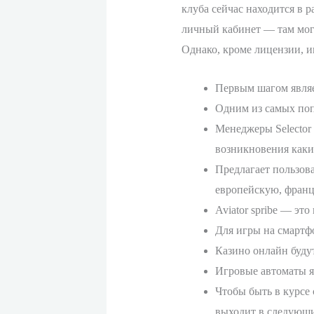
клуба сейчас находится в 
личный кабинет — там мог
Однако, кроме лицензии, и
Первым шагом являе
Одним из самых поп
Менеджеры Selector 
возникновения каки
Предлагает пользов
европейскую, францу
Aviator spribe — эт
Для игры на смартф
Казино онлайн будут
Игровые автоматы я
Чтобы быть в курсе 
выходит в следующи