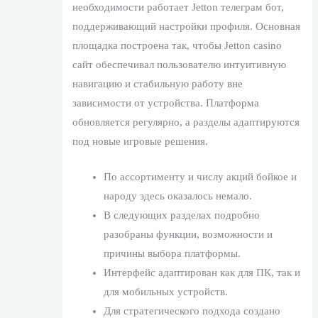
необходимости работает Jetton телеграм бот,
поддерживающий настройки профиля. Основная
площадка построена так, чтобы Jetton casino
сайт обеспечивал пользователю интуитивную
навигацию и стабильную работу вне
зависимости от устройства. Платформа
обновляется регулярно, а разделы адаптируются
под новые игровые решения.
По ассортименту и числу акций бойкое и
народу здесь оказалось немало.
В следующих разделах подробно
разобраны функции, возможности и
причины выбора платформы.
Интерфейс адаптирован как для ПК, так и
для мобильных устройств.
Для стратегического подхода создано