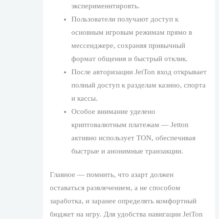
эксперименнтировть.
Пользователи получают доступ к
основным игровым режимам прямо в
мессенджере, сохраняя привычный
формат общения и быстрый отклик.
После авторизации JetTon вход открывает
полный доступ к разделам казино, спорта
и кассы.
Особое внимание уделено
криптовалютным платежам — Jetton
активно использует TON, обеспечивая
быстрые и анонимные транзакции.
Главное — помнить, что азарт должен
оставаться развлечением, а не способом
заработка, и заранее определять комфортный
бюджет на игру. Для удобства навигации JetTon