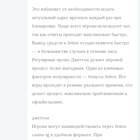
Это избавляет от необходимости искать
актуальный адрес вручную каждый раз при
блокировке. Чаще всего игроки используют чат,
так как ответы приходят максимально быстро.
Вывод средств в Jetton осуществляется быстро
— в большинстве случаев в течение часа.
Регулярные промо Джеттон делают игровой
процесс более выгодным. Один из ключевых
факторов популярности — бонусы Jetton. Все
игры проходят в режиме реального времени, что
делает процесс максимально приближенным к
офлайн-казино.
джеттон
Игроки могут взаимодействовать через Jetton
casino tg в удобном формате. При