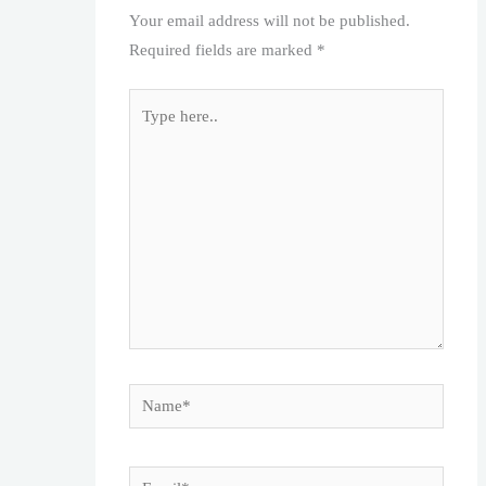
Your email address will not be published.
Required fields are marked
*
Type
here..
Name*
Email*