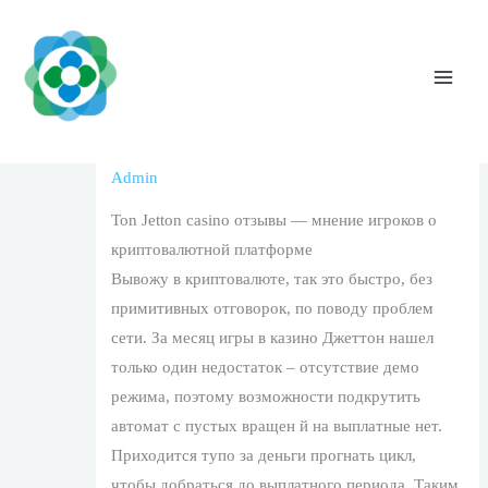
Skip
to
content
Ton Jetton casino отзывы — мнение
игроков о криптовалютной платформе
Leave a Comment
/
1450A Z
/ By
The Vaidya
Admin
Ton Jetton casino отзывы — мнение игроков о
криптовалютной платформе
Вывожу в криптовалюте, так это быстро, без
примитивных отговорок, по поводу проблем
сети. За месяц игры в казино Джеттон нашел
только один недостаток – отсутствие демо
режима, поэтому возможности подкрутить
автомат с пустых вращен й на выплатные нет.
Приходится тупо за деньги прогнать цикл,
чтобы добраться до выплатного периода. Таким