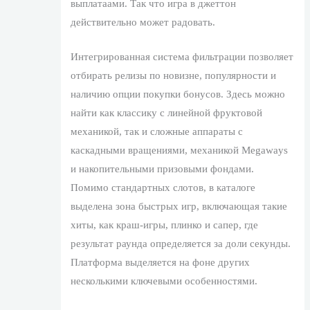
выплатаами. Так что игра в джеттон
действительно может радовать.
Интегрированная система фильтрации позволяет
отбирать релизы по новизне, популярности и
наличию опции покупки бонусов. Здесь можно
найти как классику с линейной фруктовой
механикой, так и сложные аппараты с
каскадными вращениями, механикой Megaways
и накопительными призовыми фондами.
Помимо стандартных слотов, в каталоге
выделена зона быстрых игр, включающая такие
хиты, как краш-игры, плинко и сапер, где
результат раунда определяется за доли секунды.
Платформа выделяется на фоне других
несколькими ключевыми особенностями.