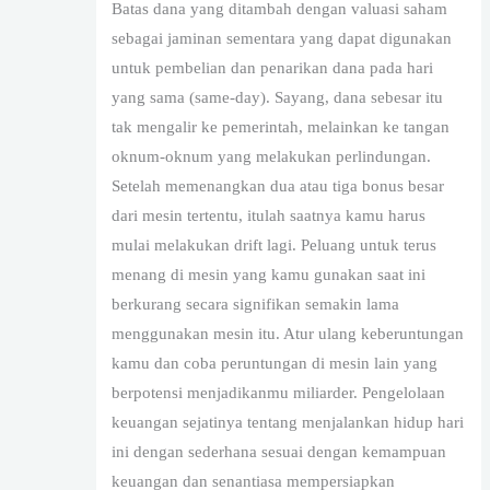
Batas dana yang ditambah dengan valuasi saham
sebagai jaminan sementara yang dapat digunakan
untuk pembelian dan penarikan dana pada hari
yang sama (same-day). Sayang, dana sebesar itu
tak mengalir ke pemerintah, melainkan ke tangan
oknum-oknum yang melakukan perlindungan.
Setelah memenangkan dua atau tiga bonus besar
dari mesin tertentu, itulah saatnya kamu harus
mulai melakukan drift lagi. Peluang untuk terus
menang di mesin yang kamu gunakan saat ini
berkurang secara signifikan semakin lama
menggunakan mesin itu. Atur ulang keberuntungan
kamu dan coba peruntungan di mesin lain yang
berpotensi menjadikanmu miliarder. Pengelolaan
keuangan sejatinya tentang menjalankan hidup hari
ini dengan sederhana sesuai dengan kemampuan
keuangan dan senantiasa mempersiapkan