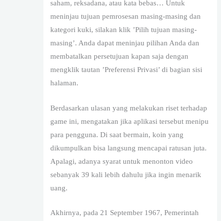
saham, reksadana, atau kata bebas… Untuk
meninjau tujuan pemrosesan masing-masing dan
kategori kuki, silakan klik ’Pilih tujuan masing-
masing’. Anda dapat meninjau pilihan Anda dan
membatalkan persetujuan kapan saja dengan
mengklik tautan ’Preferensi Privasi’ di bagian sisi
halaman.
Berdasarkan ulasan yang melakukan riset terhadap
game ini, mengatakan jika aplikasi tersebut menipu
para pengguna. Di saat bermain, koin yang
dikumpulkan bisa langsung mencapai ratusan juta.
Apalagi, adanya syarat untuk menonton video
sebanyak 39 kali lebih dahulu jika ingin menarik
uang.
Akhirnya, pada 21 September 1967, Pemerintah