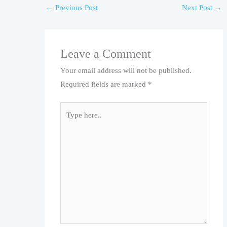
←
Previous Post
Next Post
→
Leave a Comment
Your email address will not be published.
Required fields are marked
*
Type
here..