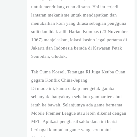
untuk mendulang cuan di sana. Hal itu terjadi
lantaran mekanisme untuk mendapatkan dan
menukarkan koin yang dirasa sebagian pengguna
sulit dan tidak adil. Harian Kompas (23 November
1967) menjelaskan, lokasi kasino legal pertama di
Jakarta dan Indonesia berada di Kawasan Petak
Sembilan, Glodok.
Tak Cuma Korsel, Tetangga RI Juga Ketiba Cuan
gegara Konflik China-Jepang
Di mode ini, kamu cukup mengetuk gambar
sebanyak–banyaknya sebelum gambar tersebut
jatuh ke bawah. Selanjutnya ada game bernama
Mobile Premier League atau lebih dikenal dengan
MPL. Aplikasi penghasil saldo dana ini berisi
berbagai kumpulan game yang seru untuk