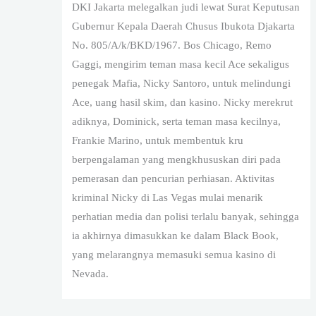
DKI Jakarta melegalkan judi lewat Surat Keputusan
Gubernur Kepala Daerah Chusus Ibukota Djakarta
No. 805/A/k/BKD/1967. Bos Chicago, Remo
Gaggi, mengirim teman masa kecil Ace sekaligus
penegak Mafia, Nicky Santoro, untuk melindungi
Ace, uang hasil skim, dan kasino. Nicky merekrut
adiknya, Dominick, serta teman masa kecilnya,
Frankie Marino, untuk membentuk kru
berpengalaman yang mengkhususkan diri pada
pemerasan dan pencurian perhiasan. Aktivitas
kriminal Nicky di Las Vegas mulai menarik
perhatian media dan polisi terlalu banyak, sehingga
ia akhirnya dimasukkan ke dalam Black Book,
yang melarangnya memasuki semua kasino di
Nevada.