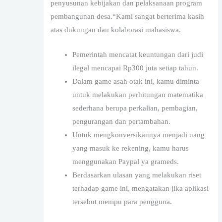
penyusunan kebijakan dan pelaksanaan program
pembangunan desa.“Kami sangat berterima kasih
atas dukungan dan kolaborasi mahasiswa.
Pemerintah mencatat keuntungan dari judi
ilegal mencapai Rp300 juta setiap tahun.
Dalam game asah otak ini, kamu diminta
untuk melakukan perhitungan matematika
sederhana berupa perkalian, pembagian,
pengurangan dan pertambahan.
Untuk mengkonversikannya menjadi uang
yang masuk ke rekening, kamu harus
menggunakan Paypal ya grameds.
Berdasarkan ulasan yang melakukan riset
terhadap game ini, mengatakan jika aplikasi
tersebut menipu para pengguna.