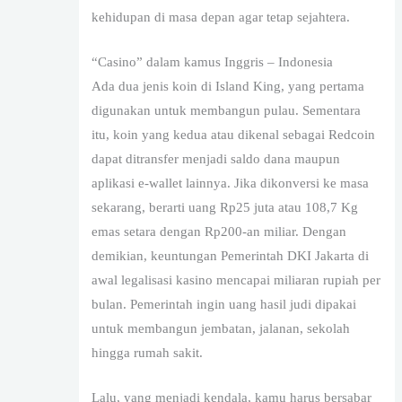
kehidupan di masa depan agar tetap sejahtera.
“Casino” dalam kamus Inggris – Indonesia
Ada dua jenis koin di Island King, yang pertama
digunakan untuk membangun pulau. Sementara
itu, koin yang kedua atau dikenal sebagai Redcoin
dapat ditransfer menjadi saldo dana maupun
aplikasi e-wallet lainnya. Jika dikonversi ke masa
sekarang, berarti uang Rp25 juta atau 108,7 Kg
emas setara dengan Rp200-an miliar. Dengan
demikian, keuntungan Pemerintah DKI Jakarta di
awal legalisasi kasino mencapai miliaran rupiah per
bulan. Pemerintah ingin uang hasil judi dipakai
untuk membangun jembatan, jalanan, sekolah
hingga rumah sakit.
Lalu, yang menjadi kendala, kamu harus bersabar