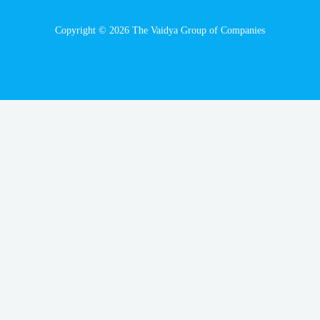
Copyright © 2026 The Vaidya Group of Companies