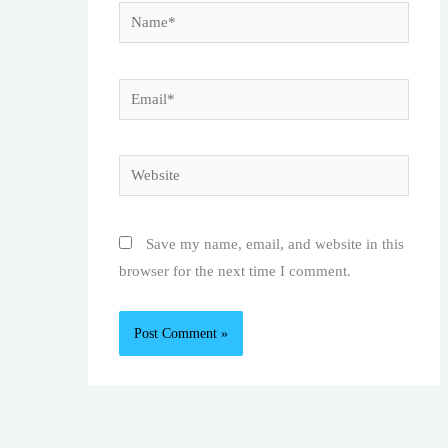
Name*
Email*
Website
Save my name, email, and website in this
browser for the next time I comment.