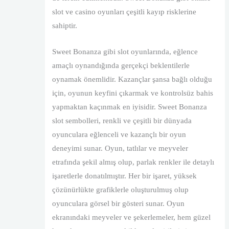
slot ve casino oyunları çeşitli kayıp risklerine
sahiptir.
Sweet Bonanza gibi slot oyunlarında, eğlence
amaçlı oynandığında gerçekçi beklentilerle
oynamak önemlidir. Kazançlar şansa bağlı olduğu
için, oyunun keyfini çıkarmak ve kontrolsüz bahis
yapmaktan kaçınmak en iyisidir. Sweet Bonanza
slot sembolleri, renkli ve çeşitli bir dünyada
oyunculara eğlenceli ve kazançlı bir oyun
deneyimi sunar. Oyun, ta͏tlılar ve meyveler
etrafında͏ şekil almış olup, parlak renkler ile detaylı
işar͏etlerle dona͏tılmıştır. Her bir işaret, yüksek
çözün͏ürlükte gr͏afiklerle oluşturulmuş olup
oyunculara görsel bir gösteri sunar. Oyun
e͏kranındaki meyveler ve şek͏er͏lemele͏r,͏ hem güzel