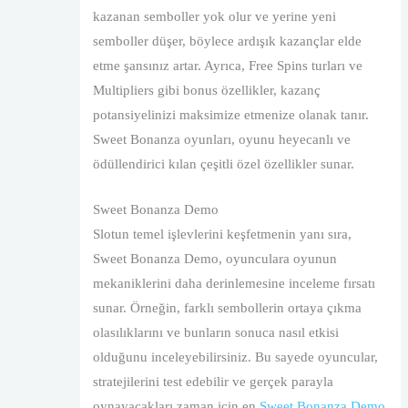
kazanan semboller yok olur ve yerine yeni
semboller düşer, böylece ardışık kazançlar elde
etme şansınız artar. Ayrıca, Free Spins turları ve
Multipliers gibi bonus özellikler, kazanç
potansiyelinizi maksimize etmenize olanak tanır.
Sweet Bonanza oyunları, oyunu heyecanlı ve
ödüllendirici kılan çeşitli özel özellikler sunar.
Sweet Bonanza Demo
Slotun temel işlevlerini keşfetmenin yanı sıra,
Sweet Bonanza Demo, oyunculara oyunun
mekaniklerini daha derinlemesine inceleme fırsatı
sunar. Örneğin, farklı sembollerin ortaya çıkma
olasılıklarını ve bunların sonuca nasıl etkisi
olduğunu inceleyebilirsiniz. Bu sayede oyuncular,
stratejilerini test edebilir ve gerçek parayla
oynayacakları zaman için en
Sweet Bonanza Demo