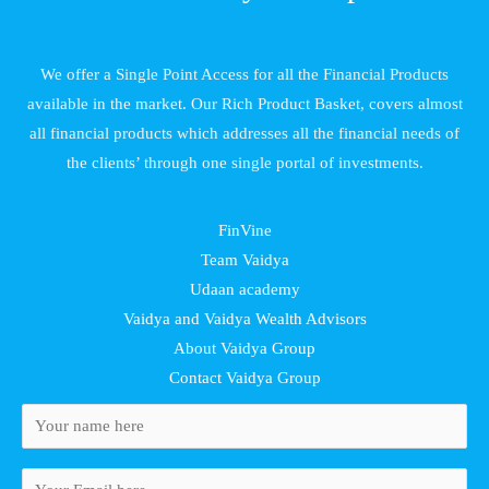
We offer a Single Point Access for all the Financial Products
available in the market. Our Rich Product Basket, covers almost
all financial products which addresses all the financial needs of
the clients’ through one single portal of investments.
FinVine
Team Vaidya
Udaan academy
Vaidya and Vaidya Wealth Advisors
About Vaidya Group
Contact Vaidya Group