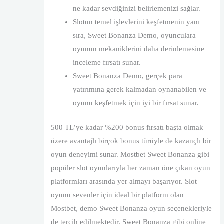
ne kadar sevdiğinizi belirlemenizi sağlar.
Slotun temel işlevlerini keşfetmenin yanı
sıra, Sweet Bonanza Demo, oyunculara
oyunun mekaniklerini daha derinlemesine
inceleme fırsatı sunar.
Sweet Bonanza Demo, gerçek para
yatırımına gerek kalmadan oynanabilen ve
oyunu keşfetmek için iyi bir fırsat sunar.
500 TL’ye kadar %200 bonus fırsatı başta olmak
üzere avantajlı birçok bonus türüyle de kazançlı bir
oyun deneyimi sunar. Mostbet Sweet Bonanza gibi
popüler slot oyunlarıyla her zaman öne çıkan oyun
platformları arasında yer almayı başarıyor. Slot
oyunu sevenler için ideal bir platform olan
Mostbet, demo Sweet Bonanza oyun seçenekleriyle
de tercih edilmektedir. Sweet Bonanza gibi online