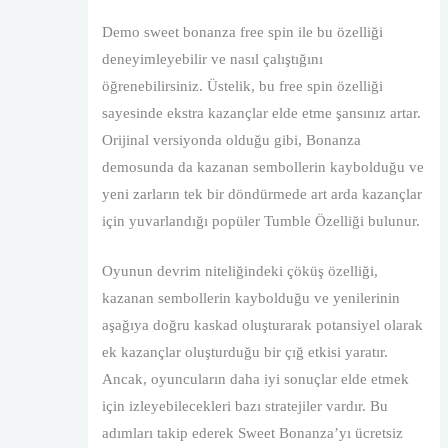
Demo sweet bonanza free spin ile bu özelliği
deneyimleyebilir ve nasıl çalıştığını
öğrenebilirsiniz. Üstelik, bu free spin özelliği
sayesinde ekstra kazançlar elde etme şansınız artar.
Orijinal versiyonda olduğu gibi, Bonanza
demosunda da kazanan sembollerin kaybolduğu ve
yeni zarların tek bir döndürmede art arda kazançlar
için yuvarlandığı popüler Tumble Özelliği bulunur.
Oyunun devrim niteliğindeki çöküş özelliği,
kazanan sembollerin kaybolduğu ve yenilerinin
aşağıya doğru kaskad oluşturarak potansiyel olarak
ek kazançlar oluşturduğu bir çığ etkisi yaratır.
Ancak, oyuncuların daha iyi sonuçlar elde etmek
için izleyebilecekleri bazı stratejiler vardır. Bu
adımları takip ederek Sweet Bonanza’yı ücretsiz