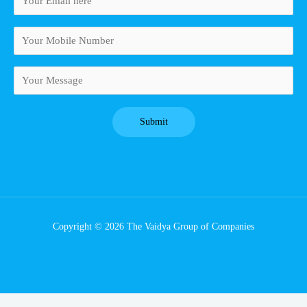
Copyright © 2026 The Vaidya Group of Companies