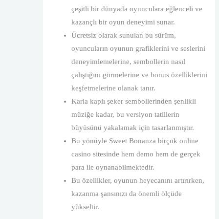
çeşitli bir dünyada oyunculara eğlenceli ve
kazançlı bir oyun deneyimi sunar.
Ücretsiz olarak sunulan bu sürüm,
oyuncuların oyunun grafiklerini ve seslerini
deneyimlemelerine, sembollerin nasıl
çalıştığını görmelerine ve bonus özelliklerini
keşfetmelerine olanak tanır.
Karla kaplı şeker sembollerinden şenlikli
müziğe kadar, bu versiyon tatillerin
büyüsünü yakalamak için tasarlanmıştır.
Bu yönüyle Sweet Bonanza birçok online
casino sitesinde hem demo hem de gerçek
para ile oynanabilmektedir.
Bu özellikler, oyunun heyecanını artırırken,
kazanma şansınızı da önemli ölçüde
yükseltir.