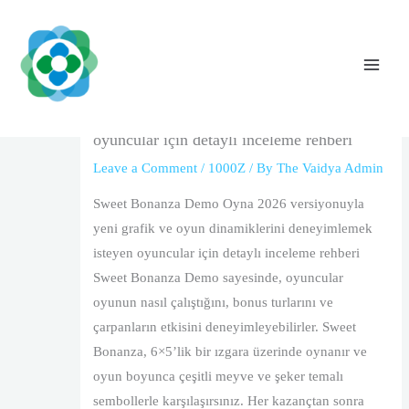
Skip
to
content
Sweet Bonanza Demo Oyna 2026
versiyonuyla yeni grafik ve oyun
dinamiklerini deneyimlemek isteyen
oyuncular için detaylı inceleme rehberi
Leave a Comment
/
1000Z
/ By
The Vaidya Admin
Sweet Bonanza Demo Oyna 2026 versiyonuyla
yeni grafik ve oyun dinamiklerini deneyimlemek
isteyen oyuncular için detaylı inceleme rehberi
Sweet Bonanza Demo sayesinde, oyuncular
oyunun nasıl çalıştığını, bonus turlarını ve
çarpanların etkisini deneyimleyebilirler. Sweet
Bonanza, 6×5’lik bir ızgara üzerinde oynanır ve
oyun boyunca çeşitli meyve ve şeker temalı
sembollerle karşılaşırsınız. Her kazançtan sonra