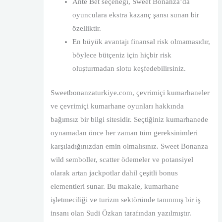
Ante Bet seçeneği, Sweet Bonanza’da
oyunculara ekstra kazanç şansı sunan bir
özelliktir.
En büyük avantajı finansal risk olmamasıdır,
böylece bütçeniz için hiçbir risk
oluşturmadan slotu keşfedebilirsiniz.
Sweetbonanzaturkiye.com, çevrimiçi kumarhaneler
ve çevrimiçi kumarhane oyunları hakkında
bağımsız bir bilgi sitesidir. Seçtiğiniz kumarhanede
oynamadan önce her zaman tüm gereksinimleri
karşıladığınızdan emin olmalısınız. Sweet Bonanza
wild semboller, scatter ödemeler ve potansiyel
olarak artan jackpotlar dahil çeşitli bonus
elementleri sunar. Bu makale, kumarhane
işletmeciliği ve turizm sektöründe tanınmış bir iş
insanı olan Sudi Özkan tarafından yazılmıştır.