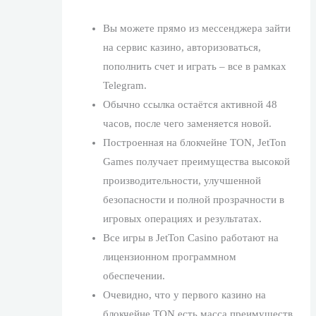
Вы можете прямо из мессенджера зайти
на сервис казино, авторизоваться,
пополнить счет и играть – все в рамках
Telegram.
Обычно ссылка остаётся активной 48
часов, после чего заменяется новой.
Построенная на блокчейне TON, JetTon
Games получает преимущества высокой
производительности, улучшенной
безопасности и полной прозрачности в
игровых операциях и результатах.
Все игры в JetTon Casino работают на
лицензионном программном
обеспечении.
Очевидно, что у первого казино на
блокчейне TON есть масса преимуществ