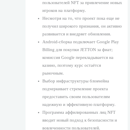
пользователей NFT за привлечение новых
игроков на платформу.
Несмотря на то, что проект пока еще не
получил широкого признания, он активно
развивается и внедряет обновления.
Android-сборка подключает Google Play
Billing для покупки JETTON за фиат;
комиссия Google перекладывается на
казино, поэтому курс остаётся
рыночным.
Выбор инфраструктуры блокчейна
подчеркивает стремление проекта
предоставить своим пользователям
надежную и эффективную платформу.
Программа аффилированных лиц NFT
вводит новый подход к безопасности и
вовлеченности пользователей.