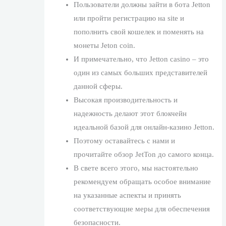
Пользователи должны зайти в бота Jetton
или пройти регистрацию на site и
пополнить свой кошелек и поменять на
монеты Jeton coin.
И примечательно, что Jetton casino – это
один из самых больших представителей
данной сферы.
Высокая производительность и
надежность делают этот блокчейн
идеальной базой для онлайн-казино Jetton.
Поэтому оставайтесь с нами и
прочитайте обзор JetTon до самого конца.
В свете всего этого, мы настоятельно
рекомендуем обращать особое внимание
на указанные аспекты и принять
соответствующие меры для обеспечения
безопасности.