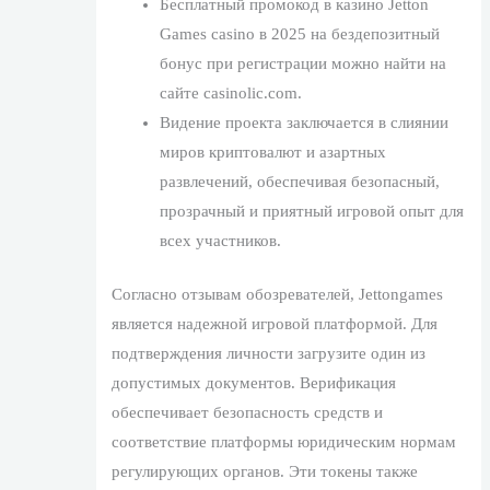
Бесплатный промокод в казино Jetton
Games casino в 2025 на бездепозитный
бонус при регистрации можно найти на
сайте casinolic.com.
Видение проекта заключается в слиянии
миров криптовалют и азартных
развлечений, обеспечивая безопасный,
прозрачный и приятный игровой опыт для
всех участников.
Согласно отзывам обозревателей, Jettongames
является надежной игровой платформой. Для
подтверждения личности загрузите один из
допустимых документов. Верификация
обеспечивает безопасность средств и
соответствие платформы юридическим нормам
регулирующих органов. Эти токены также