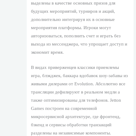
выделены в качестве основных призов для
будущих мероприятий, турниров и акций,
дополнительно интегрируя их в основные
мероприятия платформы. Игроки могут
авторизоваться, пополнить счет и играть без
выхода из мессенджера, что упрощает доступ и
экономит время.
В видах приверженцев классики приемлемы
игра, блэкджек, баккара вдобавок шоу-забавы из
живыми дилерами от Evolution. Абсолютно все
трансляции дефилируют в реальном медли а
также оптимизированы для телефонов. Jetton
Games построен на современной
микросервисной архитектуре, где фронтенд,
бэкенд и сервисы обработки транзакций
разделены на независимые компоненты.