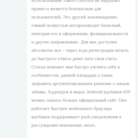
Использование такого способа не нарушает
правил и является безопасным для
пользователей. Это другой землевладение,
еликий полностью воспроизводит базисный,
повторяя его в оформлении, функциональности
и других направлениях. Для них доступно
абсолютно все – через хода регистрации вплоть
до быстрого ответа денег нате свои счета.
Статья поможет вам быстро уяснить себе в
особенностях данной площадки а также
заправить аргументированное решение о начале
забавы. Аддендум в видах Android вдобавок iOS
можно скачать больше официальный сайт. Оно
работает быстрее мобильного браузера
вдобавок поддерживает push-уведомления в
рассуждении неношеных актах.