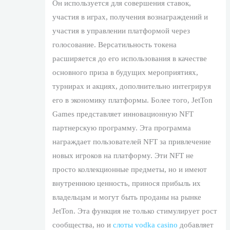
Он используется для совершения ставок,
участия в играх, получения вознаграждений и
участия в управлении платформой через
голосование. Версатильность токена
расширяется до его использования в качестве
основного приза в будущих мероприятиях,
турнирах и акциях, дополнительно интегрируя
его в экономику платформы. Более того, JetTon
Games представляет инновационную NFT
партнерскую программу. Эта программа
награждает пользователей NFT за привлечение
новых игроков на платформу. Эти NFT не
просто коллекционные предметы, но и имеют
внутреннюю ценность, принося прибыль их
владельцам и могут быть проданы на рынке
JetTon. Эта функция не только стимулирует рост
сообщества, но и
слоты vodka casino
добавляет