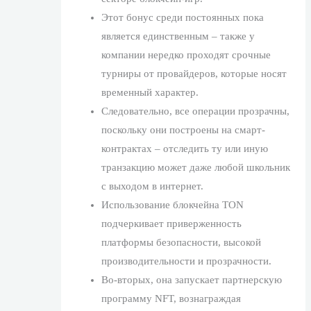
Этот бонус среди постоянных пока
является единственным – также у
компании нередко проходят срочные
турниры от провайдеров, которые носят
временный характер.
Следовательно, все операции прозрачны,
поскольку они построены на смарт-
контрактах – отследить ту или иную
транзакцию может даже любой школьник
с выходом в интернет.
Использование блокчейна TON
подчеркивает приверженность
платформы безопасности, высокой
производительности и прозрачности.
Во-вторых, она запускает партнерскую
программу NFT, вознаграждая