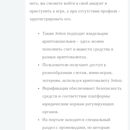
него, вы сможете войти в свой аккаунт и
приступить к игре, а при отсутствии профиля –
зарегистрировать его.
Также Jetton подходит владельцам
криптокошельков – здесь можно
пополнить счет и вывести средства в
разных криптовалютах.
Пользователи получают доступ к
разнообразным слотам, мини-играм,
лотереям, используя криптовалюту Jetton.
Верификация обеспечивает безопасность
средств и соответствие платформы
юридическим нормам регулирующих
органов.
На портале находится специальный
раздел с промокодами, по которым