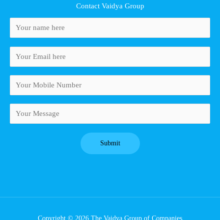
Contact Vaidya Group
Copyright © 2026 The Vaidya Group of Companies