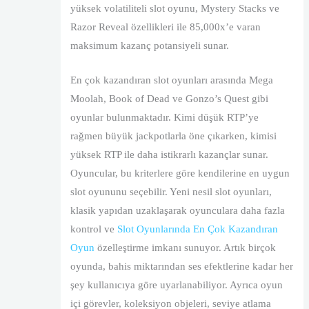
yüksek volatiliteli slot oyunu, Mystery Stacks ve
Razor Reveal özellikleri ile 85,000x’e varan
maksimum kazanç potansiyeli sunar.
En çok kazandıran slot oyunları arasında Mega
Moolah, Book of Dead ve Gonzo’s Quest gibi
oyunlar bulunmaktadır. Kimi düşük RTP’ye
rağmen büyük jackpotlarla öne çıkarken, kimisi
yüksek RTP ile daha istikrarlı kazançlar sunar.
Oyuncular, bu kriterlere göre kendilerine en uygun
slot oyununu seçebilir. Yeni nesil slot oyunları,
klasik yapıdan uzaklaşarak oyunculara daha fazla
kontrol ve
Slot Oyunlarında En Çok Kazandıran
Oyun
özelleştirme imkanı sunuyor. Artık birçok
oyunda, bahis miktarından ses efektlerine kadar her
şey kullanıcıya göre uyarlanabiliyor. Ayrıca oyun
içi görevler, koleksiyon objeleri, seviye atlama