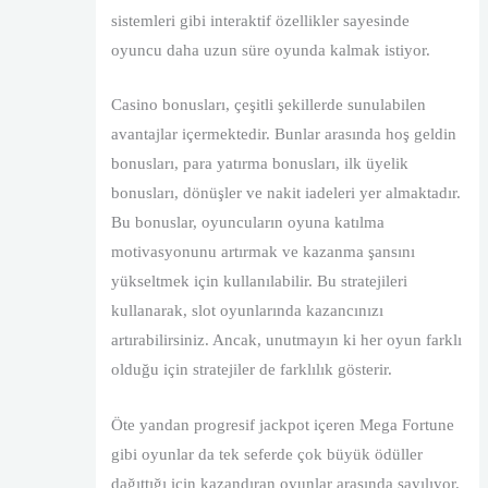
sistemleri gibi interaktif özellikler sayesinde
oyuncu daha uzun süre oyunda kalmak istiyor.
Casino bonusları, çeşitli şekillerde sunulabilen
avantajlar içermektedir. Bunlar arasında hoş geldin
bonusları, para yatırma bonusları, ilk üyelik
bonusları, dönüşler ve nakit iadeleri yer almaktadır.
Bu bonuslar, oyuncuların oyuna katılma
motivasyonunu artırmak ve kazanma şansını
yükseltmek için kullanılabilir. Bu stratejileri
kullanarak, slot oyunlarında kazancınızı
artırabilirsiniz. Ancak, unutmayın ki her oyun farklı
olduğu için stratejiler de farklılık gösterir.
Öte yandan progresif jackpot içeren Mega Fortune
gibi oyunlar da tek seferde çok büyük ödüller
dağıttığı için kazandıran oyunlar arasında sayılıyor.