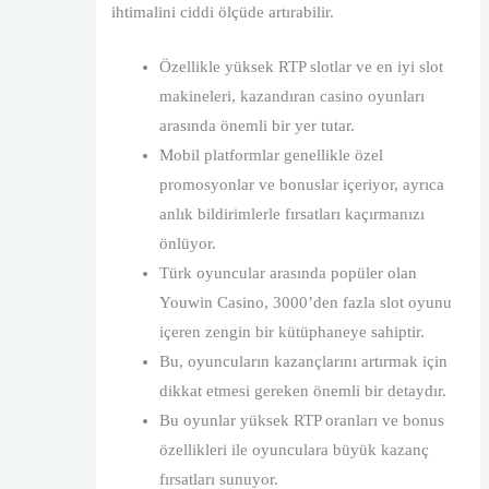
ihtimalini ciddi ölçüde artırabilir.
Özellikle yüksek RTP slotlar ve en iyi slot
makineleri, kazandıran casino oyunları
arasında önemli bir yer tutar.
Mobil platformlar genellikle özel
promosyonlar ve bonuslar içeriyor, ayrıca
anlık bildirimlerle fırsatları kaçırmanızı
önlüyor.
Türk oyuncular arasında popüler olan
Youwin Casino, 3000’den fazla slot oyunu
içeren zengin bir kütüphaneye sahiptir.
Bu, oyuncuların kazançlarını artırmak için
dikkat etmesi gereken önemli bir detaydır.
Bu oyunlar yüksek RTP oranları ve bonus
özellikleri ile oyunculara büyük kazanç
fırsatları sunuyor.