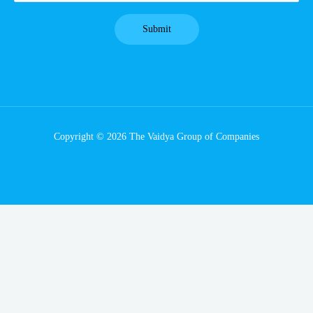
Copyright © 2026 The Vaidya Group of Companies