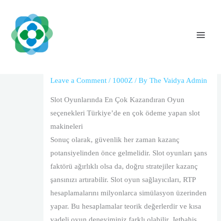
Skip
to
content
Slot Oyunlarında En Çok Kazandıran Oyun
seçenekleri Türkiye’de en çok ödeme yapan
slot makineleri
Leave a Comment
/
1000Z
/ By
The Vaidya Admin
Slot Oyunlarında En Çok Kazandıran Oyun
seçenekleri Türkiye’de en çok ödeme yapan slot
makineleri
Sonuç olarak, güvenlik her zaman kazanç
potansiyelinden önce gelmelidir. Slot oyunları şans
faktörü ağırlıklı olsa da, doğru stratejiler kazanç
şansınızı artırabilir. Slot oyun sağlayıcıları, RTP
hesaplamalarını milyonlarca simülasyon üzerinden
yapar. Bu hesaplamalar teorik değerlerdir ve kısa
vadeli oyun deneyiminiz farklı olabilir. Jetbahis