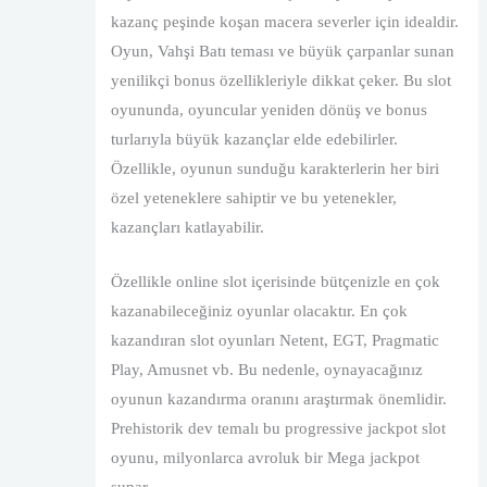
kazanç peşinde koşan macera severler için idealdir.
Oyun, Vahşi Batı teması ve büyük çarpanlar sunan
yenilikçi bonus özellikleriyle dikkat çeker. Bu slot
oyununda, oyuncular yeniden dönüş ve bonus
turlarıyla büyük kazançlar elde edebilirler.
Özellikle, oyunun sunduğu karakterlerin her biri
özel yeteneklere sahiptir ve bu yetenekler,
kazançları katlayabilir.
Özellikle online slot içerisinde bütçenizle en çok
kazanabileceğiniz oyunlar olacaktır. En çok
kazandıran slot oyunları Netent, EGT, Pragmatic
Play, Amusnet vb. Bu nedenle, oynayacağınız
oyunun kazandırma oranını araştırmak önemlidir.
Prehistorik dev temalı bu progressive jackpot slot
oyunu, milyonlarca avroluk bir Mega jackpot