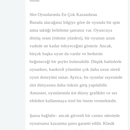
sunar.
Slot Oyunlarında En Çok Kazandıran
Burada alacağınız bilgiye göre de oyunda bir spin
atma taktiği belirleme şansınız var. Oyuncuya
dönüş oranı (ödeme yüzdesi), bir oyunun uzun
vadede ne kadar ödeyeceğini gösterir. Ancak,
birçok başka oyun da vardır ve herkesin
beğeneceği bir şeyler bulunabilir. Düşük bahislerle
oynarken, bankroll yönetimi çok daha uzun süreli
oyun deneyimi sunar. Ayrıca, bu oyunlar sayesinde
slot dünyasına daha risksiz giriş yapılabilir.
Amusnet, oyunlarında üst düzey grafikler ve ses
efektleri kullanmaya özel bir önem vermektedir.
Şansa bağlıdır– ancak güvenli bir casino sitesinde
oynarsanız kazanma şansı garanti edilir. Klasik