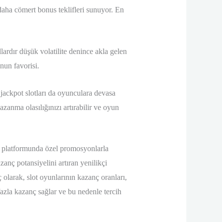
daha cömert bonus teklifleri sunuyor. En
llardır düşük volatilite denince akla gelen
nun favorisi.
 jackpot slotları da oyunculara devasa
azanma olasılığınızı artırabilir ve oyun
10 platformunda özel promosyonlarla
anç potansiyelini artıran yenilikçi
 olarak, slot oyunlarının kazanç oranları,
fazla kazanç sağlar ve bu nedenle tercih