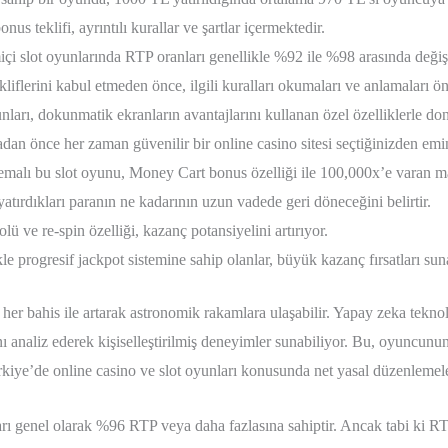
nus teklifi, ayrıntılı kurallar ve şartlar içermektedir.
miçi slot oyunlarında RTP oranları genellikle %92 ile %98 arasında deği
liflerini kabul etmeden önce, ilgili kuralları okumaları ve anlamaları ön
nları, dokunmatik ekranların avantajlarını kullanan özel özelliklerle d
an önce her zaman güvenilir bir online casino sitesi seçtiğinizden emi
 temalı bu slot oyunu, Money Cart bonus özelliği ile 100,000x’e varan 
atırdıkları paranın ne kadarının uzun vadede geri döneceğini belirtir.
ü ve re-spin özelliği, kazanç potansiyelini artırıyor.
ikle progresif jackpot sistemine sahip olanlar, büyük kazanç fırsatları sun
er bahis ile artarak astronomik rakamlara ulaşabilir. Yapay zeka teknoloj
nı analiz ederek kişiselleştirilmiş deneyimler sunabiliyor. Bu, oyuncunun
ürkiye’de online casino ve slot oyunları konusunda net yasal düzenlemel
ı genel olarak %96 RTP veya daha fazlasına sahiptir. Ancak tabi ki RTP 