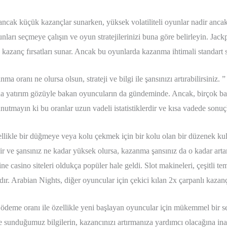
k ancak küçük kazançlar sunarken, yüksek volatiliteli oyunlar nadir anc
arı seçmeye çalışın ve oyun stratejilerinizi buna göre belirleyin. Jackpot
 kazanç fırsatları sunar. Ancak bu oyunlarda kazanma ihtimali standart 
a oranı ne olursa olsun, strateji ve bilgi ile şansınızı artırabilirsiniz. 
da yatırım gözüyle bakan oyuncuların da gündeminde. Ancak, birçok ba
nutmayın ki bu oranlar uzun vadeli istatistiklerdir ve kısa vadede sonuçla
likle bir düğmeye veya kolu çekmek için bir kolu olan bir düzenek kulla
enir ve şansınız ne kadar yüksek olursa, kazanma şansınız da o kadar arta
e casino siteleri oldukça popüler hale geldi. Slot makineleri, çeşitli tem
dır. Arabian Nights, diğer oyuncular için çekici kılan 2x çarpanlı kazanç
 ödeme oranı ile özellikle yeni başlayan oyuncular için mükemmel bir se
 sunduğumuz bilgilerin, kazancınızı artırmanıza yardımcı olacağına ina