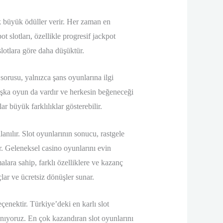
ak büyük ödüller verir. Her zaman en
 slotları, özellikle progresif jackpot
slotlara göre daha düşüktür.
” sorusu, yalnızca şans oyunlarına ilgi
şka oyun da vardır ve herkesin beğeneceği
r büyük farklılıklar gösterebilir.
nılır. Slot oyunlarının sonucu, rastgele
r. Geleneksel casino oyunlarını evin
alara sahip, farklı özelliklere ve kazanç
lar ve ücretsiz dönüşler sunar.
çenektir. Türkiye’deki en karlı slot
nıyoruz. En çok kazandıran slot oyunlarını