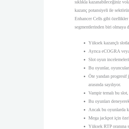
sıklıkla kazanabileceğiniz vo
kazanç potansiyeli ile sektör
Enhancer Cells gibi özellikler
segmentlerinden biri olmaya 
Yüksek kazançlı slotl
Ayrıca eCOGRA veya iTe
Slot oyun incelemeleri 
Bu oyunlar, oyunculara
Öte yandan progresif j
arasında sayılıyor.
Vampir temalı bu slot, 
Bu oyunları deneyerek,
Ancak bu oyunlarda ka
Mega jackpot için özel
Yüksek RTP oranına sah