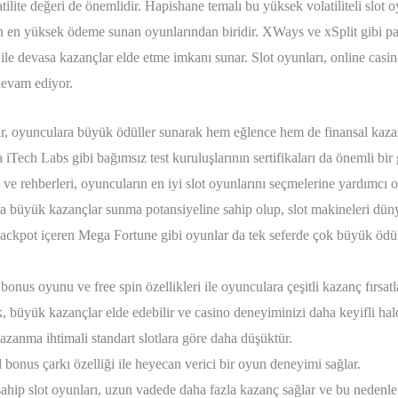
latilite değeri de önemlidir. Hapishane temalı bu yüksek volatiliteli s
ün en yüksek ödeme sunan oyunlarından biridir. XWays ve xSplit gibi pat
 ile devasa kazançlar elde etme imkanı sunar. Slot oyunları, online cas
devam ediyor.
ar, oyunculara büyük ödüller sunarak hem eğlence hem de finansal kaza
ch Labs gibi bağımsız test kuruluşlarının sertifikaları da önemli bir 
ve rehberleri, oyuncuların en iyi slot oyunlarını seçmelerine yardımcı ol
 büyük kazançlar sunma potansiyeline sahip olup, slot makineleri dünya
ackpot içeren Mega Fortune gibi oyunlar da tek seferde çok büyük ödüll
bonus oyunu ve free spin özellikleri ile oyunculara çeşitli kazanç fırsatl
 büyük kazançlar elde edebilir ve casino deneyiminizi daha keyifli hale 
zanma ihtimali standart slotlara göre daha düşüktür.
 bonus çarkı özelliği ile heyecan verici bir oyun deneyimi sağlar.
ip slot oyunları, uzun vadede daha fazla kazanç sağlar ve bu nedenle t