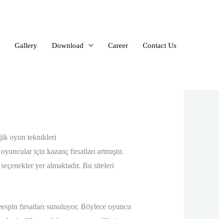
Gallery
Download
Career
Contact Us
anma ihtimalini artıran
ik oyun teknikleri
yuncular için kazanç fırsatları artmıştır.
 seçenekler yer almaktadır. Bu siteleri
eespin fırsatları sunuluyor. Böylece oyuncu