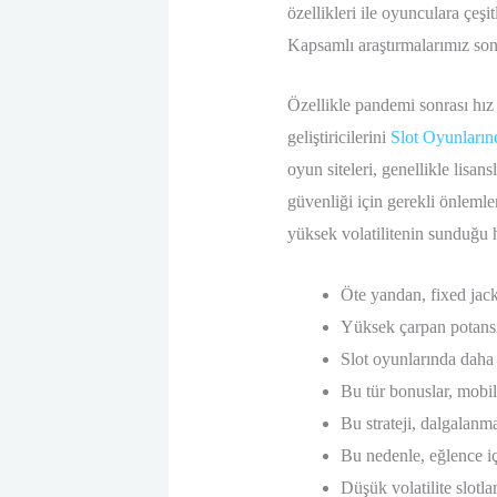
özellikleri ile oyunculara çeşi
Kapsamlı araştırmalarımız son
Özellikle pandemi sonrası hız
geliştiricilerini
Slot Oyunları
oyun siteleri, genellikle lisan
güvenliği için gerekli önlemle
yüksek volatilitenin sunduğu h
Öte yandan, fixed jack
Yüksek çarpan potansiy
Slot oyunlarında daha 
Bu tür bonuslar, mobil
Bu strateji, dalgalanm
Bu nedenle, eğlence i
Düşük volatilite slotl