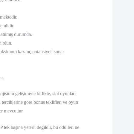
şmektedir.
emlidir.
onatılmış durumda.
n olun.
maksimum kazanç potansiyeli sunar.
ar.
isinin gelişimiyle birlikte, slot oyunları
 tercihlerine göre bonus teklifleri ve oyun
er mevcuttur.
tek başına yeterli değildir, bu ödülleri ne