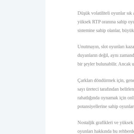
Düşük volatiliteli oyunlar sı
yüksek RTP oranına sahip oyunl
sistemine sahip olanlar, büyük
Unutmayın, slot oyunları kazanm
duyanların değil, aynı zaman
bir şeyler bulunabilir. Ancak u
Çarkları döndürmek için, genel
sayı üreteci tarafından belirl
rahatlığında oynamak için onlin
potansiyellerine sahip oyunlar
Nostaljik grafikleri ve yüksek
oyunları hakkında bu rehberde