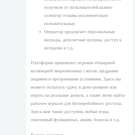
получили от пользователей казино
селектор отзывы исключительно
положительные.
Оператор предлагает персональные
награды, депозитные купоны, доступ к
лотереям и т.д.
Платформа привлекает игроков обширной
коллекцией лицензионных слотов, щедрыми
акциями и прозрачными условиями. Здесь вы
можете испытать удачу в демо-режиме или
играть на реальные деньги, а также легко найти
рабочее зеркало для бесперебойного доступа.
Здесь вам также доступны любые игры,
платежный функционал, акции, бонусы и т.д.
Казино селектор