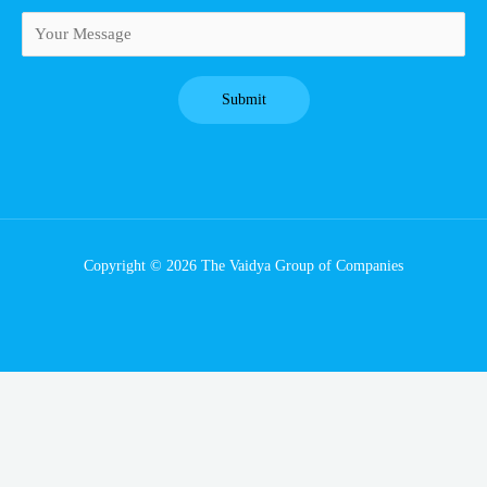
Copyright © 2026 The Vaidya Group of Companies