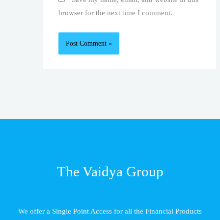
browser for the next time I comment.
The Vaidya Group
We offer a Single Point Access for all the Financial Products