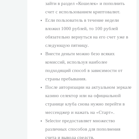
зайти в раздел «Кошелек» и пополнить
счет с использованием криптовалют.
Если пользователь в течение недели
вложил 1000 рублей, то 100 рублей
обязательно вернуться на его счет уже в
следующую пятницу.
Внести деньги можно безо всяких
комиссий, используя наиболее
подходящий способ в зависимости от
страны пребывания.
После авторизации на актуальном зеркале
казино селектор или на официальной
странице клуба снова нужно перейти в
мессенджер и нажать на «Старт».
Selector предоставляет множество
различных способов для пополнения
счета и вывода средств.