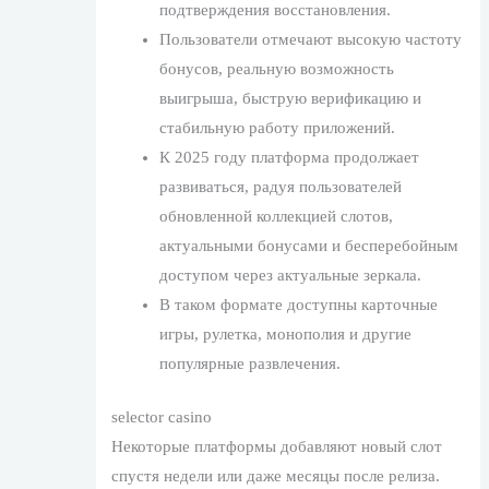
подтверждения восстановления.
Пользователи отмечают высокую частоту
бонусов, реальную возможность
выигрыша, быструю верификацию и
стабильную работу приложений.
К 2025 году платформа продолжает
развиваться, радуя пользователей
обновленной коллекцией слотов,
актуальными бонусами и бесперебойным
доступом через актуальные зеркала.
В таком формате доступны карточные
игры, рулетка, монополия и другие
популярные развлечения.
selector casino
Некоторые платформы добавляют новый слот
спустя недели или даже месяцы после релиза.