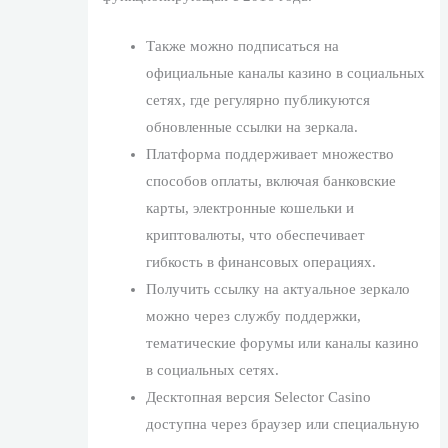
Также можно подписаться на
официальные каналы казино в социальных
сетях, где регулярно публикуются
обновленные ссылки на зеркала.
Платформа поддерживает множество
способов оплаты, включая банковские
карты, электронные кошельки и
криптовалюты, что обеспечивает
гибкость в финансовых операциях.
Получить ссылку на актуальное зеркало
можно через службу поддержки,
тематические форумы или каналы казино
в социальных сетях.
Десктопная версия Selector Casino
доступна через браузер или специальную