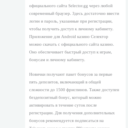
официального сайта Selector.gg через любой
современный браузер. Здесь достаточно ввести
логин и пароль, указанные при регистрации,
чтобы получить доступ к личному кабинету.
Приложение для Android казино Селектор
можно скачать с официального сайта казино.
Оно обеспечивает быстрый доступ к играм,
бонусам и личному кабинету.
Новички получают пакет бонусов за первые
пять депозитов, включающий в общей
сложности до 1500 фриспинов. Также доступен
бездепозитный бонус, который можно
активировать в течение суток после
регистрации. Для получения дополнительных
бонусов рекомендуется подписаться на