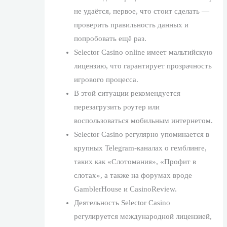
не удаётся, первое, что стоит сделать —
проверить правильность данных и
попробовать ещё раз.
Selector Casino online имеет мальтийскую
лицензию, что гарантирует прозрачность
игрового процесса.
В этой ситуации рекомендуется
перезагрузить роутер или
воспользоваться мобильным интернетом.
Selector Casino регулярно упоминается в
крупных Telegram-каналах о гемблинге,
таких как «Слотомания», «Профит в
слотах», а также на форумах вроде
GamblerHouse и CasinoReview.
Деятельность Selector Casino
регулируется международной лицензией,