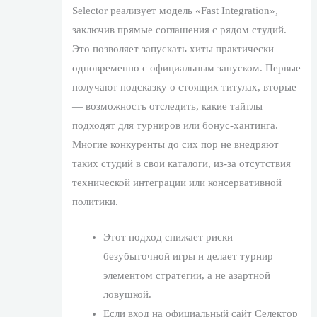
Selector реализует модель «Fast Integration»,
заключив прямые соглашения с рядом студий.
Это позволяет запускать хиты практически
одновременно с официальным запуском. Первые
получают подсказку о стоящих титулах, вторые
— возможность отследить, какие тайтлы
подходят для турниров или бонус-хантинга.
Многие конкуренты до сих пор не внедряют
таких студий в свои каталоги, из-за отсутствия
технической интеграции или консервативной
политики.
Этот подход снижает риски
безубыточной игры и делает турнир
элементом стратегии, а не азартной
ловушкой.
Если вход на официальный сайт Селектор