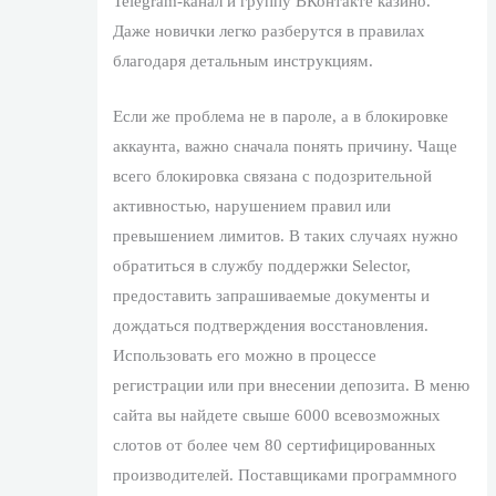
Telegram-канал и группу ВКонтакте казино.
Даже новички легко разберутся в правилах
благодаря детальным инструкциям.
Если же проблема не в пароле, а в блокировке
аккаунта, важно сначала понять причину. Чаще
всего блокировка связана с подозрительной
активностью, нарушением правил или
превышением лимитов. В таких случаях нужно
обратиться в службу поддержки Selector,
предоставить запрашиваемые документы и
дождаться подтверждения восстановления.
Использовать его можно в процессе
регистрации или при внесении депозита. В меню
сайта вы найдете свыше 6000 всевозможных
слотов от более чем 80 сертифицированных
производителей. Поставщиками программного