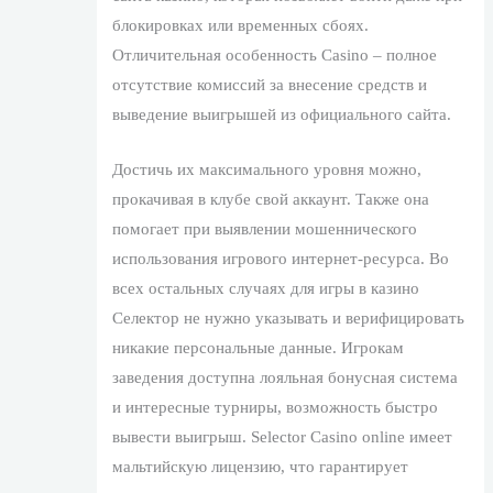
блокировках или временных сбоях.
Отличительная особенность Casino – полное
отсутствие комиссий за внесение средств и
выведение выигрышей из официального сайта.
Достичь их максимального уровня можно,
прокачивая в клубе свой аккаунт. Также она
помогает при выявлении мошеннического
использования игрового интернет-ресурса. Во
всех остальных случаях для игры в казино
Селектор не нужно указывать и верифицировать
никакие персональные данные. Игрокам
заведения доступна лояльная бонусная система
и интересные турниры, возможность быстро
вывести выигрыш. Selector Casino online имеет
мальтийскую лицензию, что гарантирует