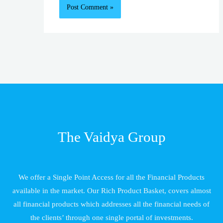
The Vaidya Group
We offer a Single Point Access for all the Financial Products
available in the market. Our Rich Product Basket, covers almost
all financial products which addresses all the financial needs of
the clients’ through one single portal of investments.