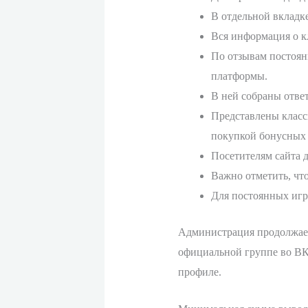
В отдельной вкладк
Вся информация о к
По отзывам постоян
платформы.
В ней собраны отве
Представлены класс
покупкой бонусных 
Посетителям сайта 
Важно отметить, что
Для постоянных игр
Администрация продолжает 
официальной группе во ВКо
профиле.