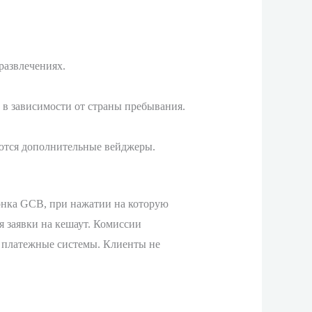
развлечениях.
 в зависимости от страны пребывания.
аются дополнительные вейджеры.
онка GCB, при нажатии на которую
я заявки на кешаут. Комиссии
 платежные системы. Клиенты не