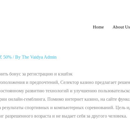
Home
About Us
ак получить бонус за регистрацию и кэшбэк
lZ 50%
/ By
The Vaidya Admin
чить бонус за регистрацию и кэшбэк
тоположения и предпочтений, Селектор казино предлагает решен
остоянному развитию технологий и улучшению пользовательского 
рии онлайн-гемблинга. Помимо интернет казино, на сайте функ
а результаты спортивных и компьютерных соревнований. Цель и
г разрешенного возраста и не выдает себя за другого человека.