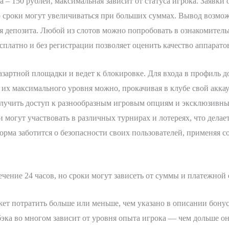
– 150 рублей, максимальная зависит от статуса игрока. Заявки 
о сроки могут увеличиваться при больших суммах. Вывод возмож
я депозита. Любой из слотов можно попробовать в ознакомитель
сплатно и без регистрации позволяет оценить качество аппарат
зартной площадки и ведет к блокировке. Для входа в профиль до
их максимального уровня можно, прокачивая в клубе свой аккаунт
олучить доступ к разнообразным игровым опциям и эксклюзивн
 могут участвовать в различных турнирах и лотереях, что делае
орма заботится о безопасности своих пользователей, применяя
ечение 24 часов, но сроки могут зависеть от суммы и платежной
ет потратить больше или меньше, чем указано в описании бонус
эка во многом зависит от уровня опыта игрока — чем дольше он 