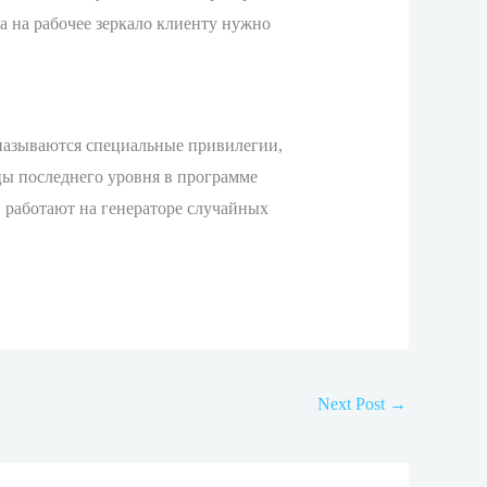
а на рабочее зеркало клиенту нужно
 называются специальные привилегии,
цы последнего уровня в программе
ы работают на генераторе случайных
Next Post
→