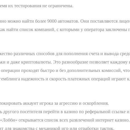
емя их тестирования не ограничены.
зино можно найти более 9000 автоматов. Они поставляются лиц
как найти список компаний, с которыми у оператора заключены 
ожество различных способов для пополнения счета и вывода сред
ки и даже криптовалюты. Это разнообразие позволяет каждому 
 операции проходят быстро и без дополнительных комиссий, что
гемблинга надежность и скорость платежных операций играют к
окировать аккаунт игрока за агрессию и оскорбления.
другого посетителя перейти в казино по реферальной ссылке и 
«Лобби» открывается список всех развлечений интернет казино.
 для знакомства с механикой игр или отработки тактик.