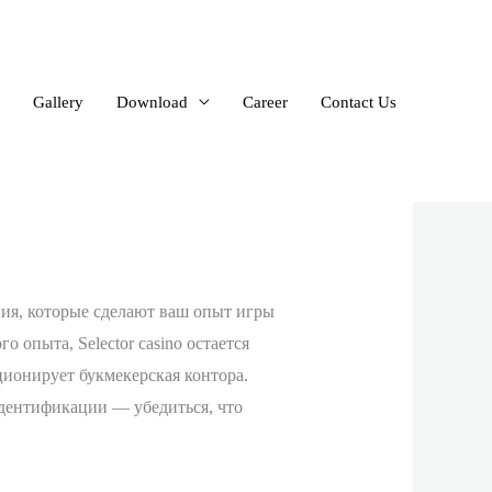
Gallery
Download
Career
Contact Us
ия, которые сделают ваш опыт игры
опыта, Selector casino остается
ционирует букмекерская контора.
дентификации — убедиться, что