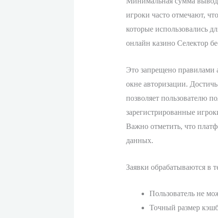
Минимальная сумма вывода 
игроки часто отмечают, чт
которые использовались дл
онлайн казино Селектор бе
Это запрещено правилами а
окне авторизации. Достичь 
позволяет пользователю п
зарегистрированные игроки
Важно отметить, что платф
данных.
Заявки обрабатываются в т
Пользователь не мож
Точный размер кэшб