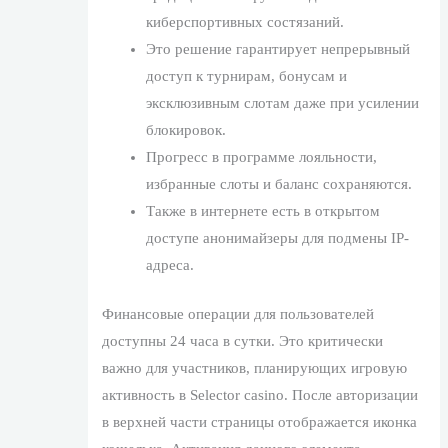
киберспортивных состязаний.
Это решение гарантирует непрерывный
доступ к турнирам, бонусам и
эксклюзивным слотам даже при усилении
блокировок.
Прогресс в программе лояльности,
избранные слоты и баланс сохраняются.
Также в интернете есть в открытом
доступе анонимайзеры для подмены IP-
адреса.
Финансовые операции для пользователей
доступны 24 часа в сутки. Это критически
важно для участников, планирующих игровую
активность в Selector casino. После авторизации
в верхней части страницы отображается иконка