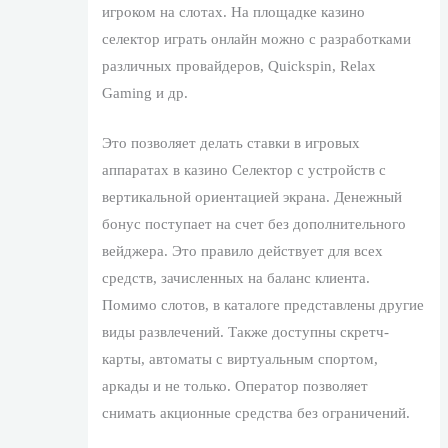
игроком на слотах. На площадке казино
селектор играть онлайн можно с разработками
различных провайдеров, Quickspin, Relax
Gaming и др.
Это позволяет делать ставки в игровых
аппаратах в казино Селектор с устройств с
вертикальной ориентацией экрана. Денежный
бонус поступает на счет без дополнительного
вейджера. Это правило действует для всех
средств, зачисленных на баланс клиента.
Помимо слотов, в каталоге представлены другие
виды развлечений. Также доступны скретч-
карты, автоматы с виртуальным спортом,
аркады и не только. Оператор позволяет
снимать акционные средства без ограничений.