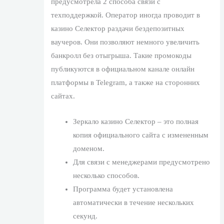
предусмотрела 2 способа связи с
техподдержкой. Оператор иногда проводит в
казино Селектор раздачи бездепозитных
ваучеров. Они позволяют немного увеличить
банкролл без отыгрыша. Такие промокоды
публикуются в официальном канале онлайн
платформы в Telegram, а также на сторонних
сайтах.
Зеркало казино Селектор – это полная
копия официального сайта с измененным
доменом.
Для связи с менеджерами предусмотрено
несколько способов.
Программа будет установлена
автоматически в течение нескольких
секунд.