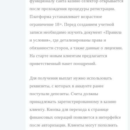
функционалу сайта казино селектор открывается
после прохождения процедуры регистрации.
Платформа устанавливает возрастное
ограничение 18+. Перед созданием учетной
записи необходимо изучить документ «Правила
и условия», где детализированы права и
обязанности сторон, а также данные о лицензии.
На старте новым клиентам предлагается
приветственный пакет поощрений.
Для получения выплат нужно использовать
реквизиты, с которых в аккаунте ранее
поступали депозиты. Счета должны
принадлежать зарегистрированному в казино
клиенту. Кнопка для перехода к странице
финансовых операций появляется в интерфейсе
после авторизации. Клиенты могут пополнять