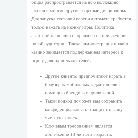
опция распространяется на всю коллекцию
слотов и многие другие азартные дисциплины.
Для запуска тестовой версии автомата требуется
только нажать на иконку игры. Политика
азартной площадки направлена на привлечение
новой аудитории. Также администрация онлайн
казино занимается поддержанием интереса к
игре у давних пользователей.
Другие клиенты предпочитают играть в
браузерах мобильных гаджетов или с
помощью брендовых приложений.
Такой подход поможет вам сохранить
конфиденциальность и защитить вашу
учетную запись.
Ключевым требованием является
достижение 18-летнего возраста.