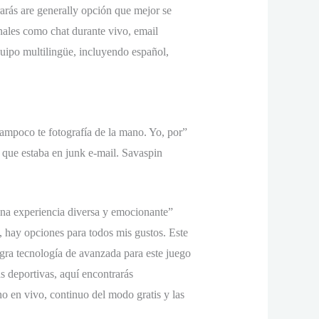
arás are generally opción que mejor se
anales como chat durante vivo, email
quipo multilingüe, incluyendo español,
tampoco te fotografía de la mano. Yo, por”
a que estaba en junk e-mail. Savaspin
 una experiencia diversa y emocionante”
s, hay opciones para todos mis gustos. Este
gra tecnología de avanzada para este juego
as deportivas, aquí encontrarás
no en vivo, continuo del modo gratis y las