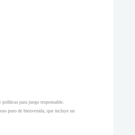
 políticas para juego responsable.
roso puro de bienvenida, que incluye un