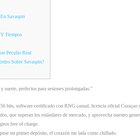
d
 En Savaspin
o Y Tiempos
on Peculio Real
etiro Sobre Savaspin?
y suerte, perfectos para sesiones prolongadas.”
6 bits, software certificado con RNG casual, licencia oficial Curaçao y
pidos, que superan los estándares de mercado, y aprovecha nuestro gene
iros free of charge.
puse mi primer depósito, el corazón me latía como chiflado.