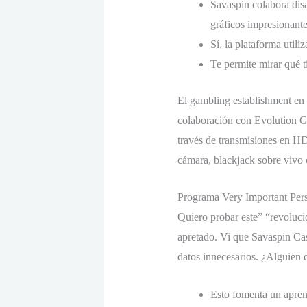
Savaspin colabora dis
gráficos impresionant
Sí, la plataforma util
Te permite mirar qué t
El gambling establishment en v
colaboración con Evolution Ga
través de transmisiones en HD
cámara, blackjack sobre vivo c
Programa Very Important Per
Quiero probar este” “revoluci
apretado. Vi que Savaspin Cas
datos innecesarios. ¿Alguien 
Esto fomenta un apren