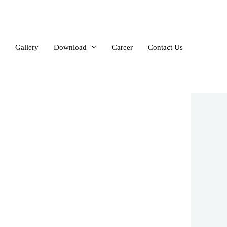
Gallery
Download
Career
Contact Us