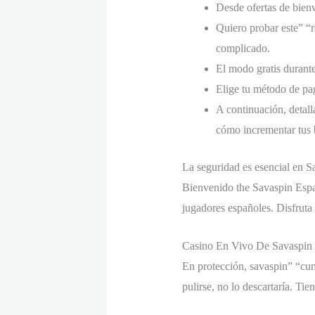
Desde ofertas de bienv
Quiero probar este” “
complicado.
El modo gratis durante
Elige tu método de pag
A continuación, detal
cómo incrementar tus b
La seguridad es esencial en Sa
Bienvenido the Savaspin Espa
jugadores españoles. Disfruta
Casino En Vivo De Savaspin
En protección, savaspin” “cum
pulirse, no lo descartaría. Ti