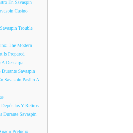
stro En Savaspin
Savaspin Casino
Savaspin Trouble
sino: The Modern
t Is Prepared
 A Descarga
e Durante Savaspin
n Savaspin Pasillo A
as
Depósitos Y Retiros
s Durante Savaspin
Añadir Preludio