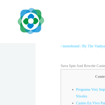
Skip
to
content
Savaspin Casino Esp
/
monobrand
/ By
The Vaidy
Sava Spin And Rewrite Casin
Conte
Programa Very Impo
Niveles
Casino En Vivo Pa