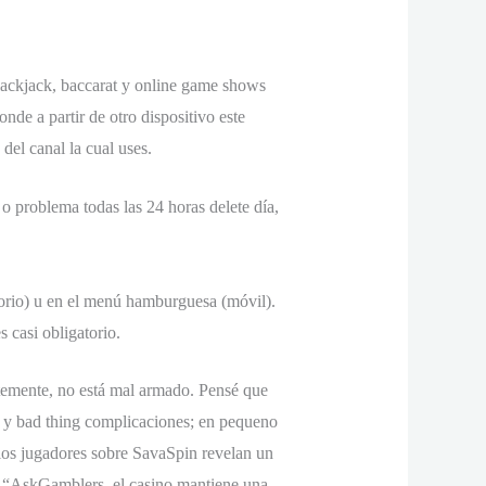
 blackjack, baccarat y online game shows
de a partir de otro dispositivo este
el canal la cual uses.
o problema todas las 24 horas delete día,
itorio) u en el menú hamburguesa (móvil).
 casi obligatorio.
temente, no está mal armado. Pensé que
da y bad thing complicaciones; en pequeno
los jugadores sobre SavaSpin revelan un
” “AskGamblers, el casino mantiene una