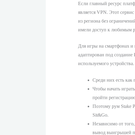
Если главный ресурс платф
является VPN. Этот сервис
из региона без ограничени
имели доступ к любимым р
Для игры на смартфонах и
адаптирован под создание 
используемого устройства
Среди них есть как п
Чтобы начать играть
пройти регистрацию
Поэтому рум Stake 
Sit&Go.
Независимо от того,
вывод выигрышей пр