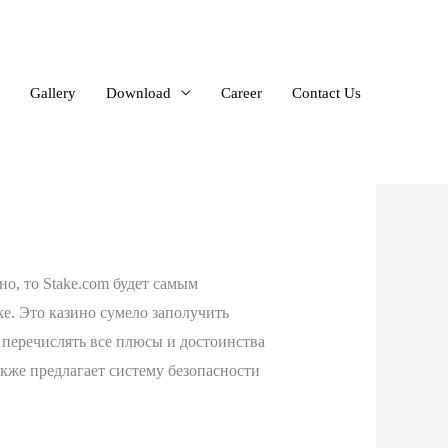
Gallery
Download
Career
Contact Us
полнения баланса
но, то Stake.com будет самым
e. Это казино сумело заполучить
 перечислять все плюсы и достоинства
акже предлагает систему безопасности