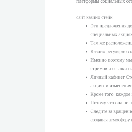
платформы социальных сет
сайт казино стейк
Эти предложения дос
специальных акциях
Там же расположены
Казино регулярно со
Именно поэтому мы с
стримов и ссылки н
Личный кабинет Сте
акциях и изменения
Кроме того, каждое
Потому что она не п
Следите за вращение
создавая атмосферу 