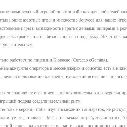
длагает комплексный игровой опыт онлайн как для любителей каз
ватывающие азартные игры и множество бонусов для наших игрок
астольные игры и возможность играть с живыми дилерами в реж
ует быстрые выплаты, безопасность и поддержку 24/7, чтобы в
и увлекательным.
льно работает по лицензии Кюрасао (Curacao eGaming).
ные аккаунты оператора в мессенджерах и соцсетях есть в нижне
о, ведь использованию блокчейн технологий все ваши финансов
х операциях не ограничены, но исключительно для верифицир
грышей подряд создали идеальный ритм.
тестовые версии, чтобы изучить механики аппаратов, не рискуя
ланирует участвовать в МТТ, то сначала потребуется оплатить ба
влечений включены классические настольные дисциплины и ориг