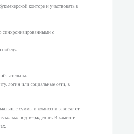
букмекерской конторе и участвовать в
ью синхронизированными с
 победу.
 обязательны.
ту, логин или социальные сети, в
имальные суммы и комиссии зависят от
несколько подтверждений. В комнате
ах.