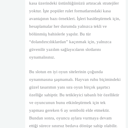
kasa üzerindeki üstünlüğünüzü artıracak stratejiler
yoktur. İşte popüler rulet formatlarındaki kasa
avantajının bazı örnekleri. İşleri basitleştirmek için,
hesaplamalar her durumda yalnızca tekli ve
bölünmüş bahislerle yapılır. Bu tür
“dolandırıcılıklardan” kaçınmak için, yalnızca
güvenilir yazılım sağlayıcıların slotlarını
oynamalısınız.
Bu slotun en iyi oyun sitelerinin çoğunda
oynanmasına şaşmamalı. Hayvan ruhu biçimindeki
güzel tasarımın yanı sıra oyun birçok şaşırtıcı
özelliğe sahiptir. Bu tetikleyici tabanlı bir özelliktir
ve oyuncunun bunu etkinleştirmek için tek
yapması gereken 6 ay sembolü elde etmektir.
Bundan sonra, oyuncu aylara vurmaya devam
ettiği sürece sınırsız bedava dönüşe sahip olabilir.