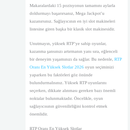
Makaralardaki 15 pozisyonun tamamını aylarla
doldurmayı başarırsanız, Mega Jackpot’u
kazanırsınız. Sağlayıcının en iyi slot makineleri
listesine giren başka bir klasik slot makinesidir.
Unutmayın, yüksek RTP’ye sahip oyunlar,
kazanma şansınızı artırmanın yanı sıra, eğlenceli
bir deneyim yaşamınızı da sağlar. Bu nedenle,
RTP
Oranı En Yüksek Slotlar 2026
oyun seçiminizi
yaparken bu faktörleri göz önünde
bulundurmalısınız. Yüksek RTP oyunlarını
seçerken, dikkate alınması gereken bazı önemli
noktalar bulunmaktadır. Öncelikle, oyun
sağlayıcısının güvenilirliğini kontrol etmek
önemlidir.
RTP Oranı En Yüksek Slotlar