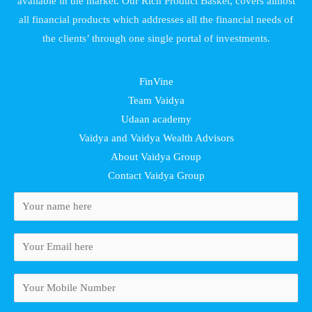
available in the market. Our Rich Product Basket, covers almost
all financial products which addresses all the financial needs of
the clients’ through one single portal of investments.
FinVine
Team Vaidya
Udaan academy
Vaidya and Vaidya Wealth Advisors
About Vaidya Group
Contact Vaidya Group