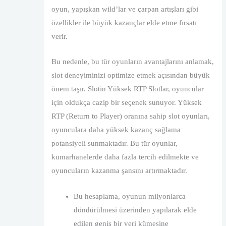
oyun, yapışkan wild’lar ve çarpan artışları gibi
özellikler ile büyük kazançlar elde etme fırsatı
verir.
Bu nedenle, bu tür oyunların avantajlarını anlamak,
slot deneyiminizi optimize etmek açısından büyük
önem taşır. Slotin Yüksek RTP Slotlar, oyuncular
için oldukça cazip bir seçenek sunuyor. Yüksek
RTP (Return to Player) oranına sahip slot oyunları,
oyunculara daha yüksek kazanç sağlama
potansiyeli sunmaktadır. Bu tür oyunlar,
kumarhanelerde daha fazla tercih edilmekte ve
oyuncuların kazanma şansını artırmaktadır.
Bu hesaplama, oyunun milyonlarca
döndürülmesi üzerinden yapılarak elde
edilen geniş bir veri kümesine