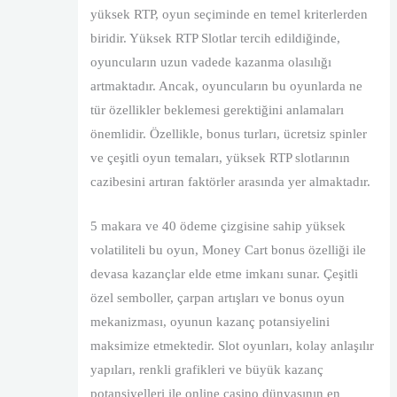
yüksek RTP, oyun seçiminde en temel kriterlerden
biridir. Yüksek RTP Slotlar tercih edildiğinde,
oyuncuların uzun vadede kazanma olasılığı
artmaktadır. Ancak, oyuncuların bu oyunlarda ne
tür özellikler beklemesi gerektiğini anlamaları
önemlidir. Özellikle, bonus turları, ücretsiz spinler
ve çeşitli oyun temaları, yüksek RTP slotlarının
cazibesini artıran faktörler arasında yer almaktadır.
5 makara ve 40 ödeme çizgisine sahip yüksek
volatiliteli bu oyun, Money Cart bonus özelliği ile
devasa kazançlar elde etme imkanı sunar. Çeşitli
özel semboller, çarpan artışları ve bonus oyun
mekanizması, oyunun kazanç potansiyelini
maksimize etmektedir. Slot oyunları, kolay anlaşılır
yapıları, renkli grafikleri ve büyük kazanç
potansiyelleri ile online casino dünyasının en