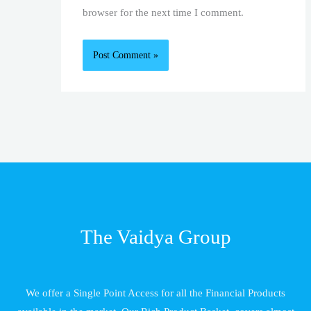
browser for the next time I comment.
The Vaidya Group
We offer a Single Point Access for all the Financial Products