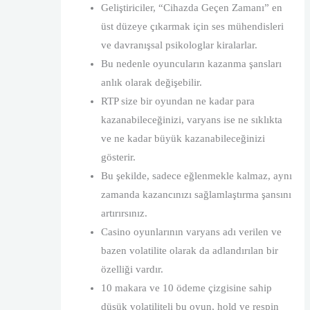
Geliştiriciler, “Cihazda Geçen Zamanı” en
üst düzeye çıkarmak için ses mühendisleri
ve davranışsal psikologlar kiralarlar.
Bu nedenle oyuncuların kazanma şansları
anlık olarak değişebilir.
RTP size bir oyundan ne kadar para
kazanabileceğinizi, varyans ise ne sıklıkta
ve ne kadar büyük kazanabileceğinizi
gösterir.
Bu şekilde, sadece eğlenmekle kalmaz, aynı
zamanda kazancınızı sağlamlaştırma şansını
artırırsınız.
Casino oyunlarının varyans adı verilen ve
bazen volatilite olarak da adlandırılan bir
özelliği vardır.
10 makara ve 10 ödeme çizgisine sahip
düşük volatiliteli bu oyun, hold ve respin