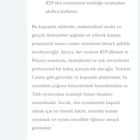
RTP slot oyunlarının sunduğu avantajları
akıllıca kullanın.
Bu kapsamlı rehberde, matematiksel analiz ve
gerçek deneyimler ışığında en yüksek kazanç
potansiyeli sunan casino oyunlarını detaylı şekilde
inceleyeceğiz. Ayrıca, her oyunun RTP (Return to
Player) oranlarını, stratejilerini ve risk seviyelerini
profesyonel bir bakış açısıyla ele alacağız. Youwin
Casino gibi güvenilir ve kapsamlı platformlar, bu
oyunların çoğunu bünyelerinde barındırmakta ve
Türk oyunculara avantajlı bonus fırsatları
sunmaktadır. Ancak, slot oyunlarında başarılı
olmak için en önemli faktör, sorumlu kumar
oynamak ve oyunu öncelikle eğlence amaçlı
görmektir.