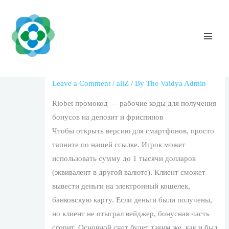
Skip
to
content
Riobet промокод — рабочие коды для
получения бонусов на депозит и
фриспинов
Leave a Comment
/
allZ
/ By
The Vaidya Admin
Riobet промокод — рабочие коды для получения
бонусов на депозит и фриспинов
Чтобы открыть версию для смартфонов, просто
тапните по нашей ссылке. Игрок может
использовать сумму до 1 тысячи долларов
(эквивалент в другой валюте). Клиент сможет
вывести деньги на электронный кошелек,
банковскую карту. Если деньги были получены,
но клиент не отыграл вейджер, бонусная часть
сгорит. Основной счет будет таким же, как и был