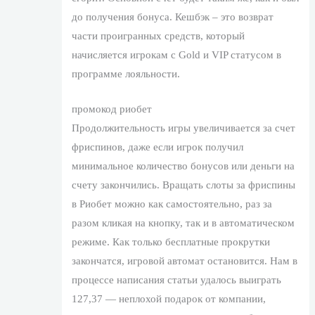
до получения бонуса. Кешбэк – это возврат
части проигранных средств, который
начисляется игрокам с Gold и VIP статусом в
программе лояльности.
промокод риобет
Продолжительность игры увеличивается за счет
фриспинов, даже если игрок получил
минимальное количество бонусов или деньги на
счету закончились. Вращать слоты за фриспины
в Риобет можно как самостоятельно, раз за
разом кликая на кнопку, так и в автоматическом
режиме. Как только бесплатные прокрутки
закончатся, игровой автомат остановится. Нам в
процессе написания статьи удалось выиграть
127,37 — неплохой подарок от компании,