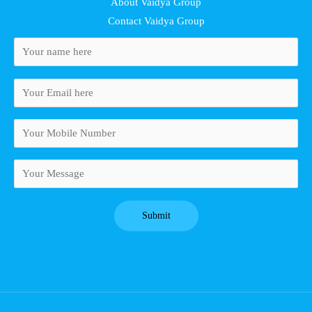
About Vaidya Group
Contact Vaidya Group