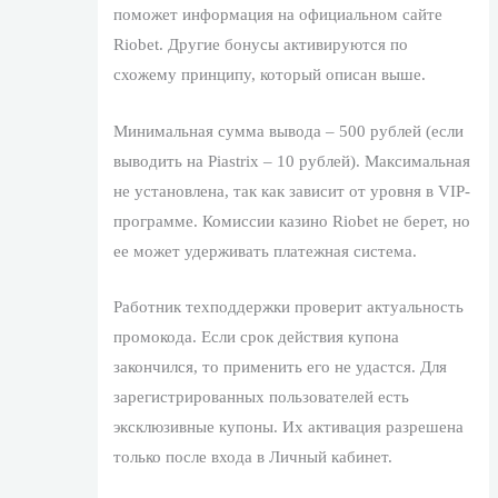
поможет информация на официальном сайте
Riobet. Другие бонусы активируются по
схожему принципу, который описан выше.
Минимальная сумма вывода – 500 рублей (если
выводить на Piastrix – 10 рублей). Максимальная
не установлена, так как зависит от уровня в VIP-
программе. Комиссии казино Riobet не берет, но
ее может удерживать платежная система.
Работник техподдержки проверит актуальность
промокода. Если срок действия купона
закончился, то применить его не удастся. Для
зарегистрированных пользователей есть
эксклюзивные купоны. Их активация разрешена
только после входа в Личный кабинет.