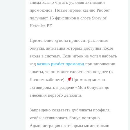
внимательно читать условия активации
промокодов. Новые игроки казино Риобет
получают 15 фриспинов в слоте Story of
Hercules EE.
Применение купона приносит различные
бонусы, активация которых доступна после
входа в систему. Если игрок не успел набрать
код
казино риобет промокод
при заполнении
анкеты, то он может сделать это позднее (в
Личном кабинете).
Промокод можно
активировать в разделе «Мои бонусы» до
внесения первого депозита.
Запрещено создавать дубликаты профиля,
чтобы активировать бонус повторно.
Администрация платформы моментально