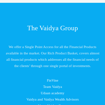
The Vaidya Group
We offer a Single Point Access for all the Financial Products
available in the market. Our Rich Product Basket, covers almost
all financial products which addresses all the financial needs of
the clients’ through one single portal of investments.
FinVine
Team Vaidya
Udaan academy
Vaidya and Vaidya Wealth Advisors