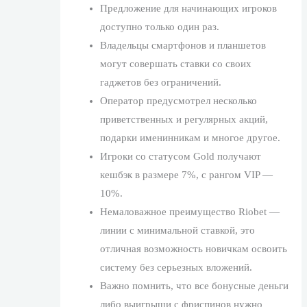
Предложение для начинающих игроков
доступно только один раз.
Владельцы смартфонов и планшетов
могут совершать ставки со своих
гаджетов без ограничений.
Оператор предусмотрел несколько
приветственных и регулярных акций,
подарки именинникам и многое другое.
Игроки со статусом Gold получают
кешбэк в размере 7%, с рангом VIP —
10%.
Немаловажное преимущество Riobet —
линии с минимальной ставкой, это
отличная возможность новичкам освоить
систему без серьезных вложений.
Важно помнить, что все бонусные деньги
либо выигрыши с фриспинов нужно