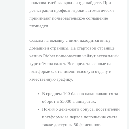
пользователей вы вряд ли где найдете. При
регистрации профиля игроки автоматически
принимают пользовательское соглашение
площадки.
Ссылка на вкладку с ними находится внизу
домашней страницы. На стартовой странице
казино Riobet пользователи найдут актуальный
курс обмена валют. Все представленные на
платформе слоты имеют высокую отдачу и
качественную графику.
В среднем 100 баллов накапливаются за
оборот в $3000 в аппаратах.
Помимо денежного бонуса, посетителям
платформы за первое пополнение счета
также доступны 50 фриспинов.