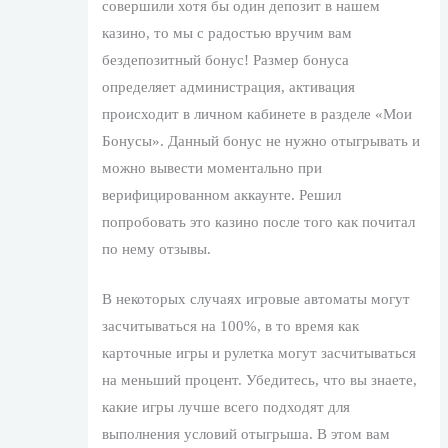
совершили хотя бы один депозит в нашем
казино, то мы с радостью вручим вам
бездепозитный бонус! Размер бонуса
определяет администрация, активация
происходит в личном кабинете в разделе «Мои
Бонусы». Данный бонус не нужно отыгрывать и
можно вывести моментально при
верифицированном аккаунте. Решил
попробовать это казино после того как почитал
по нему отзывы.
В некоторых случаях игровые автоматы могут
засчитываться на 100%, в то время как
карточные игры и рулетка могут засчитываться
на меньший процент. Убедитесь, что вы знаете,
какие игры лучше всего подходят для
выполнения условий отыгрыша. В этом вам