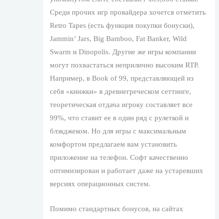
Среди прочих игр провайдера хочется отметить
Retro Tapes (есть функция покупки бонуски),
Jammin’ Jars, Big Bamboo, Fat Banker, Wild
Swarm и Dinopolis. Другие же игры компании
могут похвастаться неприлично высоким RTP.
Например, в Book of 99, представляющей из
себя «книжки» в древнегреческом сеттинге,
теоретическая отдача игроку составляет все
99%, что ставит ее в один ряд с рулеткой и
блэкджеком. Но для игры с максимальным
комфортом предлагаем вам установить
приложение на телефон. Софт качественно
оптимизирован и работает даже на устаревших
версиях операционных систем.
Помимо стандартных бонусов, на сайтах