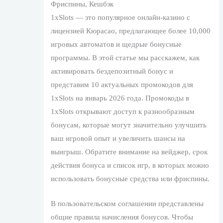
Фриспины, Кешбэк
1xSlots — это популярное онлайн-казино с
лицензией Кюрасао, предлагающее более 10,000
игровых автоматов и щедрые бонусные
программы. В этой статье мы расскажем, как
активировать бездепозитный бонус и
представим 10 актуальных промокодов для
1xSlots на январь 2026 года. Промокоды в
1xSlots открывают доступ к разнообразным
бонусам, которые могут значительно улучшить
ваш игровой опыт и увеличить шансы на
выигрыш. Обратите внимание на вейджер, срок
действия бонуса и список игр, в которых можно
использовать бонусные средства или фриспины.
В пользовательском соглашении представлены
общие правила начисления бонусов. Чтобы