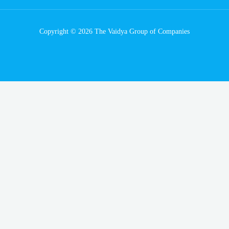
Copyright © 2026 The Vaidya Group of Companies