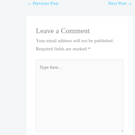
←
Previous Post
Next Post
→
Leave a Comment
Your email address will not be published.
Required fields are marked
*
Type
here..