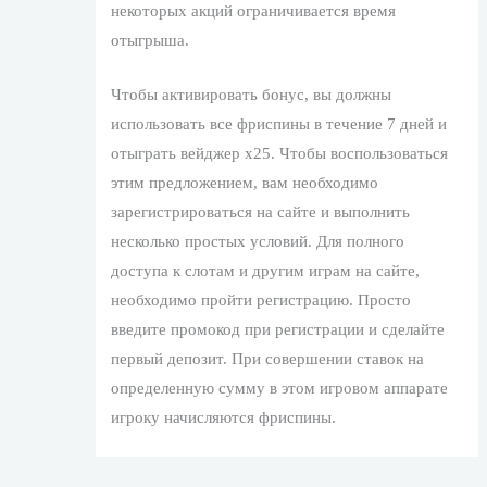
некоторых акций ограничивается время
отыгрыша.
Чтобы активировать бонус, вы должны
использовать все фриспины в течение 7 дней и
отыграть вейджер х25. Чтобы воспользоваться
этим предложением, вам необходимо
зарегистрироваться на сайте и выполнить
несколько простых условий. Для полного
доступа к слотам и другим играм на сайте,
необходимо пройти регистрацию. Просто
введите промокод при регистрации и сделайте
первый депозит. При совершении ставок на
определенную сумму в этом игровом аппарате
игроку начисляются фриспины.