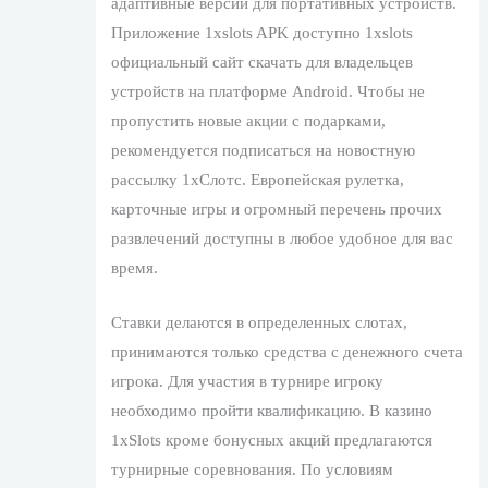
адаптивные версии для портативных устройств.
Приложение 1xslots APK доступно 1xslots
официальный сайт скачать для владельцев
устройств на платформе Android. Чтобы не
пропустить новые акции с подарками,
рекомендуется подписаться на новостную
рассылку 1хСлотс. Европейская рулетка,
карточные игры и огромный перечень прочих
развлечений доступны в любое удобное для вас
время.
Ставки делаются в определенных слотах,
принимаются только средства с денежного счета
игрока. Для участия в турнире игроку
необходимо пройти квалификацию. В казино
1xSlots кроме бонусных акций предлагаются
турнирные соревнования. По условиям