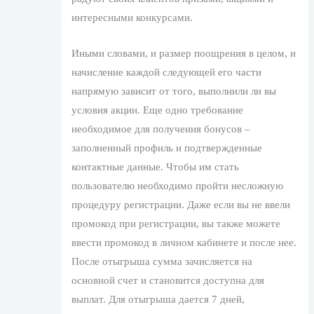
интересными конкурсами.
Иными словами, и размер поощрения в целом, и
начисление каждой следующей его части
напрямую зависит от того, выполнили ли вы
условия акции. Еще одно требование
необходимое для получения бонусов –
заполненный профиль и подтвержденные
контактные данные. Чтобы им стать
пользователю необходимо пройти несложную
процедуру регистрации. Даже если вы не ввели
промокод при регистрации, вы также можете
ввести промокод в личном кабинете и после нее.
После отыгрыша сумма зачисляется на
основной счет и становится доступна для
выплат. Для отыгрыша дается 7 дней,