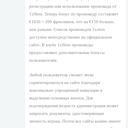
регистрацию или использование промокода от
1xSlots. Теперь бонус по промокоду составляет
€1650 + 200 фриспинов, что на €150 больше,
чем раньше. Список промокодов 1xslots
доступен непосредственно на официальном
сайте. В клубе 1xSlots промокоды
предоставляют дополнительные бонусы
пользователям.
Любой пользователь сможет легко
сориентироваться на сайте благодаря
максимально упрощённой навигации и
выделению основных кнопок. Для
подтверждения возраста администрация может
запросить документы, удостоверяющие
личность игрока. Почти все сайты казино имеют