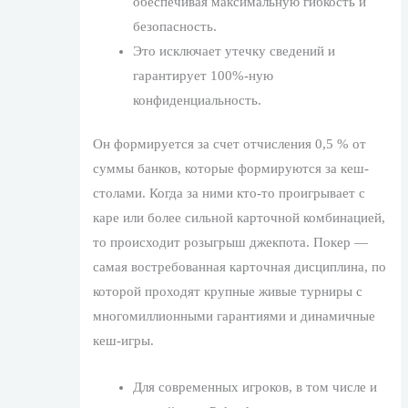
обеспечивая максимальную гибкость и
безопасность.
Это исключает утечку сведений и
гарантирует 100%-ную
конфиденциальность.
Он формируется за счет отчисления 0,5 % от
суммы банков, которые формируются за кеш-
столами. Когда за ними кто-то проигрывает с
каре или более сильной карточной комбинацией,
то происходит розыгрыш джекпота. Покер —
самая востребованная карточная дисциплина, по
которой проходят крупные живые турниры с
многомиллионными гарантиями и динамичные
кеш-игры.
Для современных игроков, в том числе и