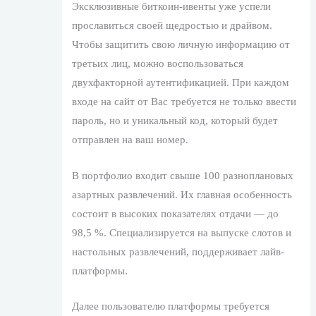
Эксклюзивные биткоин-ивенты уже успели
прославиться своей щедростью и драйвом.
Чтобы защитить свою личную информацию от
третьих лиц, можно воспользоваться
двухфакторной аутентификацией. При каждом
входе на сайт от Вас требуется не только ввести
пароль, но и уникальный код, который будет
отправлен на ваш номер.
В портфолио входит свыше 100 разноплановых
азартных развлечений. Их главная особенность
состоит в высоких показателях отдачи — до
98,5 %. Специализируется на выпуске слотов и
настольных развлечений, поддерживает лайв-
платформы.
Далее пользователю платформы требуется