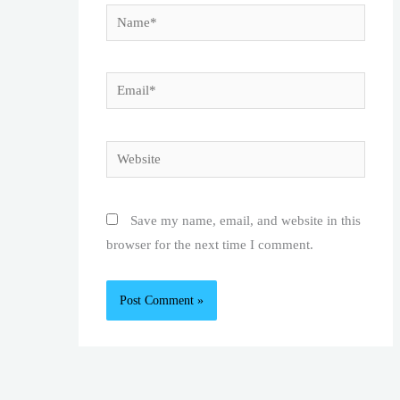
Name*
Email*
Website
Save my name, email, and website in this
browser for the next time I comment.