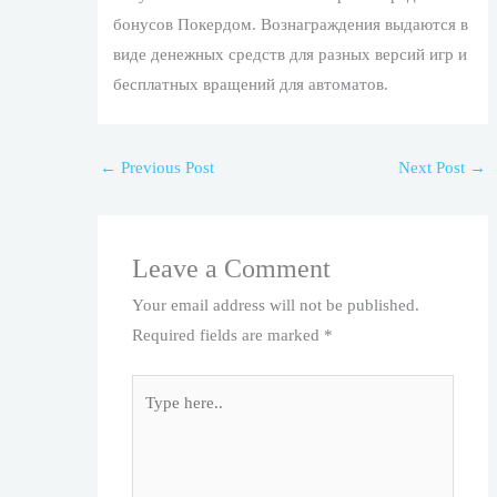
бонусов Покердом. Вознаграждения выдаются в
виде денежных средств для разных версий игр и
бесплатных вращений для автоматов.
←
Previous Post
Next Post
→
Leave a Comment
Your email address will not be published.
Required fields are marked
*
Type
here..