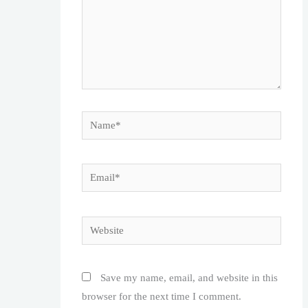
Name*
Email*
Website
Save my name, email, and website in this
browser for the next time I comment.