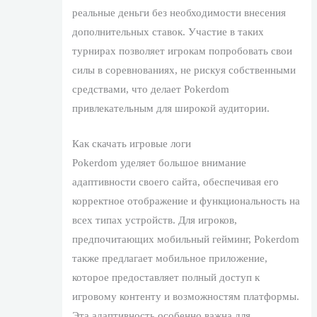
реальные деньги без необходимости внесения
дополнительных ставок. Участие в таких
турнирах позволяет игрокам попробовать свои
силы в соревнованиях, не рискуя собственными
средствами, что делает Pokerdom
привлекательным для широкой аудитории.
Как скачать игровые логи
Pokerdom уделяет большое внимание
адаптивности своего сайта, обеспечивая его
корректное отображение и функциональность на
всех типах устройств. Для игроков,
предпочитающих мобильный гейминг, Pokerdom
также предлагает мобильное приложение,
которое предоставляет полный доступ к
игровому контенту и возможностям платформы.
Эта адаптивность особенно важна для