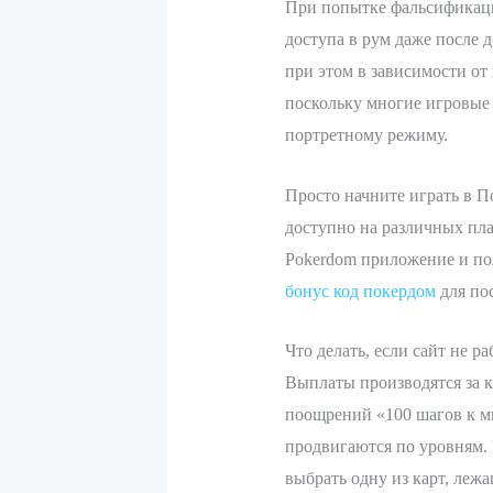
При попытке фальсификаци
доступа в рум даже после
при этом в зависимости от
поскольку многие игровые
портретному режиму.
Просто начните играть в П
доступно на различных пла
Pokerdom приложение и пол
бонус код покердом
для по
Что делать, если сайт не ра
Выплаты производятся за к
поощрений «‎100 шагов к м
продвигаются по уровням. 
выбрать одну из карт, леж