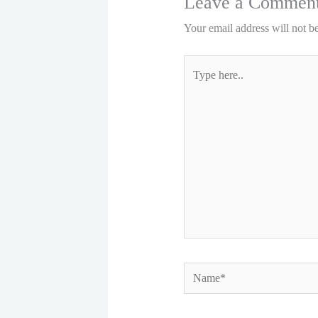
Leave a Commen
Your email address will not b
Type
here..
Name*