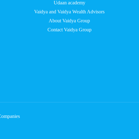
Udaan academy
Vaidya and Vaidya Wealth Advisors
About Vaidya Group
Contact Vaidya Group
Companies