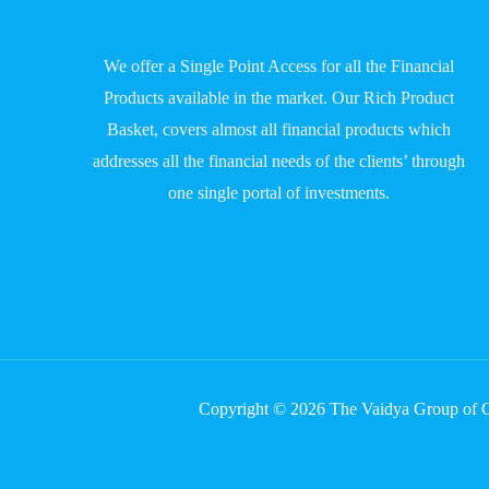
We offer a Single Point Access for all the Financial
Products available in the market. Our Rich Product
Basket, covers almost all financial products which
addresses all the financial needs of the clients’ through
one single portal of investments.
Copyright © 2026 The Vaidya Group of 