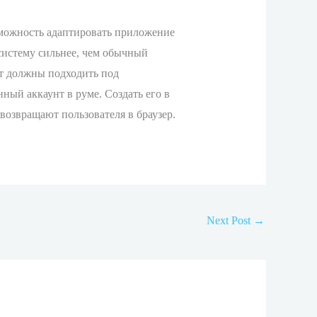
зможность адаптировать приложение
 систему сильнее, чем обычный
ет должны подходить под
ый аккаунт в руме. Создать его в
возвращают пользователя в браузер.
Next Post
→