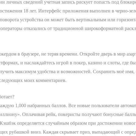
и личных сведений учетная запись рискует попасть под блокиро
 достижения 18 лет. Интерфейс приложения выполнен в черно-зе
 поворота устройства он может быть вертикальным или горизонт
 операторы отказались от традиционной широкоформатной раскл
окердом в браузере, не теряя времени. Откройте дверь в мир аза
тформах, и наслаждайтесь игрой в покер, казино и слоты, где б
учить максимум удобства и возможностей. Сохранить моё имя, em
следующих моих комментариев.
ботает?
аждую 1,000 набранных баллов. Все новые пользователи автома
иллиону». Оплачивая рейк, покеристы получают бонусные баллы (
Кэшбэк определяется случайным образом при достижении нового
ащих рубашкой вниз. Каждая скрывает приз, выпадающий с опре