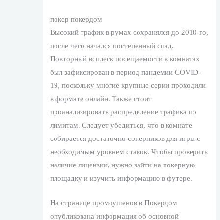
покер покердом
Высокий трафик в румах сохранялся до 2010-го,
после чего начался постепенный спад.
Повторный всплеск посещаемости в комнатах
был зафиксирован в период пандемии COVID-
19, поскольку многие крупные серии проходили
в формате онлайн. Также стоит
проанализировать распределение трафика по
лимитам. Следует убедиться, что в комнате
собирается достаточно соперников для игры с
необходимым уровнем ставок. Чтобы проверить
наличие лицензии, нужно зайти на покерную
площадку и изучить информацию в футере.
На странице промоушенов в Покердом
опубликована информация об основной