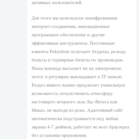
активных пользователей.
Для этого мы используем зашифрованные
интернет-соединения, инновационные
программное обеспечение и другие
эффективные инструменты. Постоянные
клиенты Pokerdom получают бездепы, релоад-
бонусы и турнирные билеты по промокодам.
Наша команда высылает их на электронную
почту и регулярно выкладывает в ТГ-канале.
Раздел живого казино предлагает уникальную
возможность почувствовать атмосферу
настоящего игорного зала Лас-Вегаса или
Макао, не выходя из дома. Адаптивный сайт
автоматически подстраивается под любые
экраны 4-7 дюймов, работает во всех браузерах
без установки приложения.