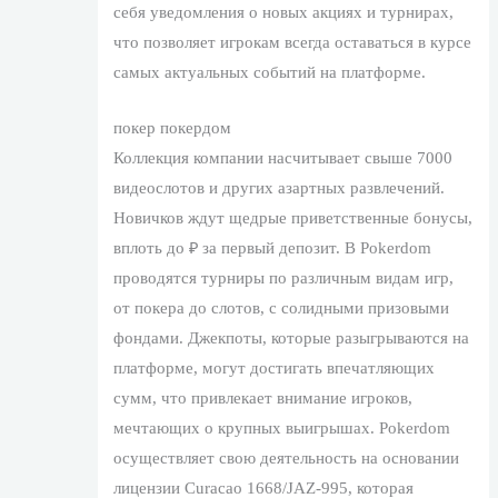
себя уведомления о новых акциях и турнирах,
что позволяет игрокам всегда оставаться в курсе
самых актуальных событий на платформе.
покер покердом
Коллекция компании насчитывает свыше 7000
видеослотов и других азартных развлечений.
Новичков ждут щедрые приветственные бонусы,
вплоть до ₽ за первый депозит. В Pokerdom
проводятся турниры по различным видам игр,
от покера до слотов, с солидными призовыми
фондами. Джекпоты, которые разыгрываются на
платформе, могут достигать впечатляющих
сумм, что привлекает внимание игроков,
мечтающих о крупных выигрышах. Pokerdom
осуществляет свою деятельность на основании
лицензии Curacao 1668/JAZ-995, которая