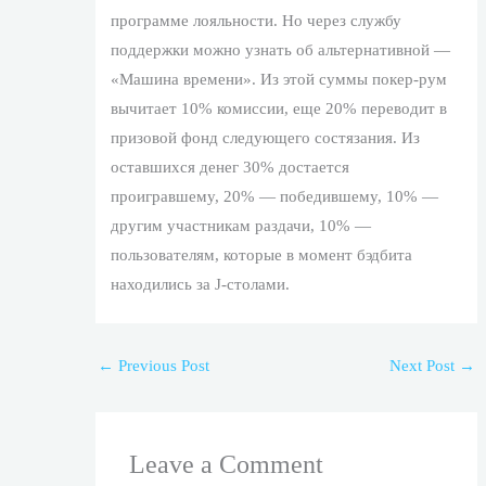
программе лояльности. Но через службу
поддержки можно узнать об альтернативной —
«Машина времени». Из этой суммы покер-рум
вычитает 10% комиссии, еще 20% переводит в
призовой фонд следующего состязания. Из
оставшихся денег 30% достается
проигравшему, 20% — победившему, 10% —
другим участникам раздачи, 10% —
пользователям, которые в момент бэдбита
находились за J-столами.
←
Previous Post
Next Post
→
Leave a Comment