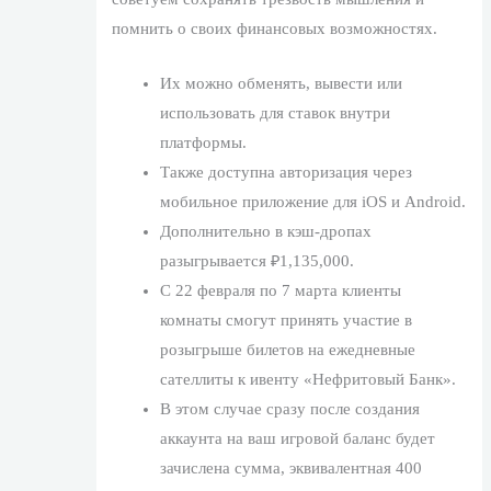
помнить о своих финансовых возможностях.
Их можно обменять, вывести или
использовать для ставок внутри
платформы.
Также доступна авторизация через
мобильное приложение для iOS и Android.
Дополнительно в кэш-дропах
разыгрывается ₽1,135,000.
С 22 февраля по 7 марта клиенты
комнаты смогут принять участие в
розыгрыше билетов на ежедневные
сателлиты к ивенту «Нефритовый Банк».
В этом случае сразу после создания
аккаунта на ваш игровой баланс будет
зачислена сумма, эквивалентная 400