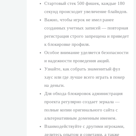
Стартовый стек 500 фишек, каждые 180
секунд происходит увеличение блайндов.
Важно, чтобы игрок не имел ранее
созданных учетных записей — повторная
регистрация строго запрещена и приведет
к блокировке профиля.
Особое внимание уделяется безопасности
и надежности проведения акций.
Узнайте, как собрать знаменитый фул
хаус или где лучше всего играть в покер
на деньги.
Для обхода блокировок администрация
проекта регулярно создает зеркала —
полные копии оригинального сайта с
альтернативным доменным именем.
Взаимодействуйте с другими игроками,
делитесь опытом и советами, а также