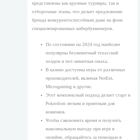
представлены как крупные турниры, так и
отборочные этапы, что делает предложение
бренда конкурентоспособным даже на фоне
специализированных кибербукмекеров.
По состоянию на 2024 год наиболее
популярны безлимитный техасский
холдем и пот-лимитная омаха.
В казино доступны игры от различных
производителей, включая NetEnt,
Microgaming и другие.
Этот комплексный подход делает старт в
Pokerdom легким и приятным для
новичков.
Чтобы сэкономить время и получить
максимальную выгоду при игре в
онлайне, обращайтесь за помощью в