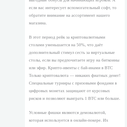
если вас интересует вспомогательный софт, то
обратите внимание на ассортимент нашего
магазина.
В этот период рейк за криптовалютными
столами уменьшается на 50%, что даёт
дополнительный стимул сесть за виртуальные
столы, если вы предпочитаете игру на биткоины
или эфир. Крипто-ивенты с бай-инами в BTC
Только криптовалюта — никаких фиатных денег!
Специальные турниры с призовыми фондами в
цифровых монетах защищают от курсовых
рисков и позволяют выиграть 1 BTC или больше.
Условные фишки являются демовалютой,
которая используется в онлайн-покере. Их