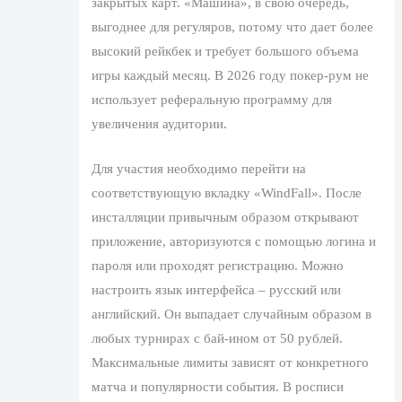
закрытых карт. «Машина», в свою очередь,
выгоднее для регуляров, потому что дает более
высокий рейкбек и требует большого объема
игры каждый месяц. В 2026 году покер-рум не
использует реферальную программу для
увеличения аудитории.
Для участия необходимо перейти на
соответствующую вкладку «WindFall». После
инсталляции привычным образом открывают
приложение, авторизуются с помощью логина и
пароля или проходят регистрацию. Можно
настроить язык интерфейса – русский или
английский. Он выпадает случайным образом в
любых турнирах с бай-ином от 50 рублей.
Максимальные лимиты зависят от конкретного
матча и популярности события. В росписи