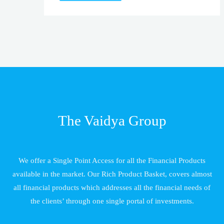
The Vaidya Group
We offer a Single Point Access for all the Financial Products
available in the market. Our Rich Product Basket, covers almost
all financial products which addresses all the financial needs of
the clients’ through one single portal of investments.