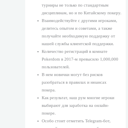
турниры не только по стандартным
дисциплинам, но и по Китайскому покеру.
Взаимодействуйте с другими игроками,
делитесь опытом и советами, а также
получайте необходимую поддержку от
нашей службы клиентской поддержки.
Количество регистраций в комнате
Pokerdom в 2017-м превысило 1,000,000
пользователей.
В нем новички могут без рисков
разобраться в правилах и нюансах
покера.
Как результат, наш рум многие игроки
выбирают для заработка на онлайн-
покере.
Особо стоит отметить Telegram-бот,