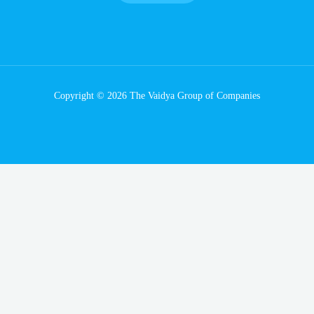
Copyright © 2026 The Vaidya Group of Companies