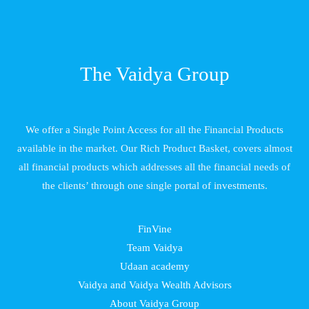
The Vaidya Group
We offer a Single Point Access for all the Financial Products
available in the market. Our Rich Product Basket, covers almost
all financial products which addresses all the financial needs of
the clients’ through one single portal of investments.
FinVine
Team Vaidya
Udaan academy
Vaidya and Vaidya Wealth Advisors
About Vaidya Group