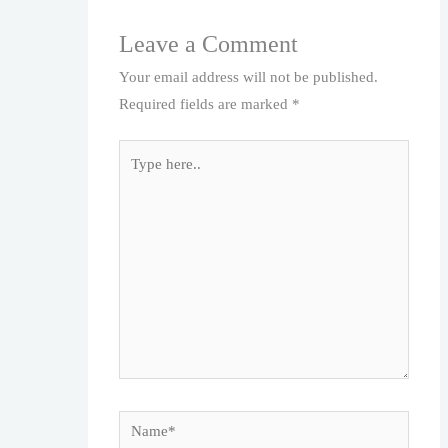
Leave a Comment
Your email address will not be published.
Required fields are marked
*
Type
here..
Name*