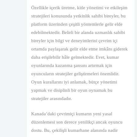
Özellikle içerik üretme, kitle yönetimi ve etkileşim
stratejileri konusunda yetkinlik sahibi bireyler, bu
platform üzerinden çeşitli yöntemlerle gelir elde
edebilmektedir. Belirli bir alanda uzmanlık sahibi
bireyler için bilgi ve deneyimlerini çevrim içi
ortamda paylaşarak gelir elde etme imkânı giderek
daha erişilebilir hâle gelmektedir. Evet, kumar
oyunlarında kazanma şansını artırmak için
oyuncuların stratejiler geliştirmeleri önemlidir.
Oyun kurallarını iyi anlamak, bütçe yönetimi
yapmak ve disiplinli bir oyun oynamak bu
stratejiler arasındadır.
Kanada’daki çevrimiçi kumarın yeni yasal
düzenlemesi son derece yenilikçi ancak oyuncu
dostu. Bu, çekilişli kumarhane alanında nadir