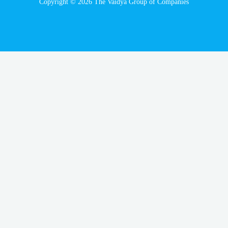
Copyright © 2026 The Vaidya Group of Companies