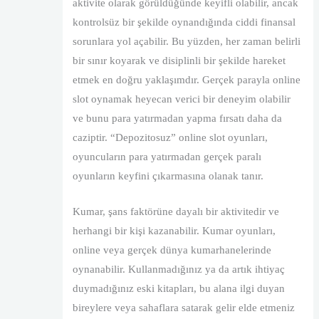
aktivite olarak görüldüğünde keyifli olabilir, ancak
kontrolsüz bir şekilde oynandığında ciddi finansal
sorunlara yol açabilir. Bu yüzden, her zaman belirli
bir sınır koyarak ve disiplinli bir şekilde hareket
etmek en doğru yaklaşımdır. Gerçek parayla online
slot oynamak heyecan verici bir deneyim olabilir
ve bunu para yatırmadan yapma fırsatı daha da
caziptir. “Depozitosuz” online slot oyunları,
oyuncuların para yatırmadan gerçek paralı
oyunların keyfini çıkarmasına olanak tanır.
Kumar, şans faktörüne dayalı bir aktivitedir ve
herhangi bir kişi kazanabilir. Kumar oyunları,
online veya gerçek dünya kumarhanelerinde
oynanabilir. Kullanmadığınız ya da artık ihtiyaç
duymadığınız eski kitapları, bu alana ilgi duyan
bireylere veya sahaflara satarak gelir elde etmeniz