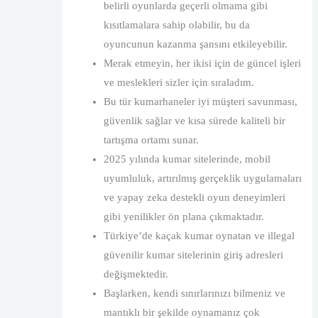
belirli oyunlarda geçerli olmama gibi
kısıtlamalara sahip olabilir, bu da
oyuncunun kazanma şansını etkileyebilir.
Merak etmeyin, her ikisi için de güncel işleri
ve meslekleri sizler için sıraladım.
Bu tür kumarhaneler iyi müşteri savunması,
güvenlik sağlar ve kısa sürede kaliteli bir
tartışma ortamı sunar.
2025 yılında kumar sitelerinde, mobil
uyumluluk, artırılmış gerçeklik uygulamaları
ve yapay zeka destekli oyun deneyimleri
gibi yenilikler ön plana çıkmaktadır.
Türkiye’de kaçak kumar oynatan ve illegal
güvenilir kumar sitelerinin giriş adresleri
değişmektedir.
Başlarken, kendi sınırlarınızı bilmeniz ve
mantıklı bir şekilde oynamanız çok