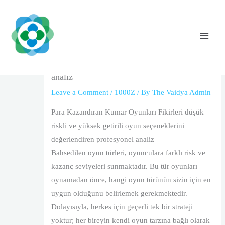
Skip
to
content
Para Kazandıran Kumar Oyunları Fikirleri
düşük riskli ve yüksek getirili oyun
seçeneklerini değerlendiren profesyonel
analiz
Leave a Comment
/
1000Z
/ By
The Vaidya Admin
Para Kazandıran Kumar Oyunları Fikirleri düşük
riskli ve yüksek getirili oyun seçeneklerini
değerlendiren profesyonel analiz
Bahsedilen oyun türleri, oyunculara farklı risk ve
kazanç seviyeleri sunmaktadır. Bu tür oyunları
oynamadan önce, hangi oyun türünün sizin için en
uygun olduğunu belirlemek gerekmektedir.
Dolayısıyla, herkes için geçerli tek bir strateji
yoktur; her bireyin kendi oyun tarzına bağlı olarak