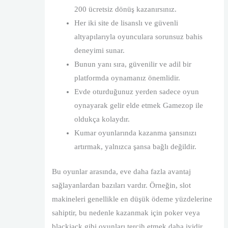
200 ücretsiz dönüş kazanırsınız.
Her iki site de lisanslı ve güvenli
altyapılarıyla oyunculara sorunsuz bahis
deneyimi sunar.
Bunun yanı sıra, güvenilir ve adil bir
platformda oynamanız önemlidir.
Evde oturduğunuz yerden sadece oyun
oynayarak gelir elde etmek Gamezop ile
oldukça kolaydır.
Kumar oyunlarında kazanma şansınızı
artırmak, yalnızca şansa bağlı değildir.
Bu oyunlar arasında, eve daha fazla avantaj
sağlayanlardan bazıları vardır. Örneğin, slot
makineleri genellikle en düşük ödeme yüzdelerine
sahiptir, bu nedenle kazanmak için poker veya
blackjack gibi oyunları tercih etmek daha iyidir.