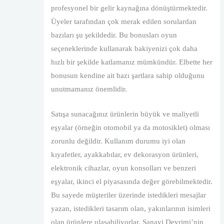
profesyonel bir gelir kaynağına dönüştürmektedir.
Üyeler tarafından çok merak edilen sorulardan
bazıları şu şekildedir. Bu bonusları oyun
seçeneklerinde kullanarak bakiyenizi çok daha
hızlı bir şekilde katlamanız mümkündür. Elbette her
bonusun kendine ait bazı şartlara sahip olduğunu
unutmamanız önemlidir.
Satışa sunacağınız ürünlerin büyük ve maliyetli
eşyalar (örneğin otomobil ya da motosiklet) olması
zorunlu değildir. Kullanım durumu iyi olan
kıyafetler, ayakkabılar, ev dekorasyon ürünleri,
elektronik cihazlar, oyun konsolları ve benzeri
eşyalar, ikinci el piyasasında değer görebilmektedir.
Bu sayede müşteriler üzerinde istedikleri mesajlar
yazan, istedikleri tasarım olan, yakınlarının isimleri
olan ürünlere ulaşabiliyorlar. Sanayi Devrimi’nin