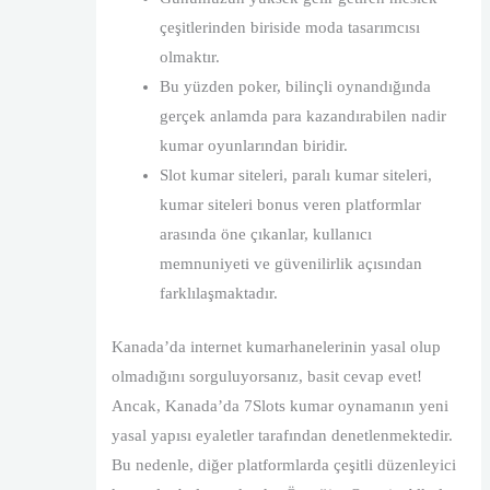
çeşitlerinden biriside moda tasarımcısı
olmaktır.
Bu yüzden poker, bilinçli oynandığında
gerçek anlamda para kazandırabilen nadir
kumar oyunlarından biridir.
Slot kumar siteleri, paralı kumar siteleri,
kumar siteleri bonus veren platformlar
arasında öne çıkanlar, kullanıcı
memnuniyeti ve güvenilirlik açısından
farklılaşmaktadır.
Kanada’da internet kumarhanelerinin yasal olup
olmadığını sorguluyorsanız, basit cevap evet!
Ancak, Kanada’da 7Slots kumar oynamanın yeni
yasal yapısı eyaletler tarafından denetlenmektedir.
Bu nedenle, diğer platformlarda çeşitli düzenleyici