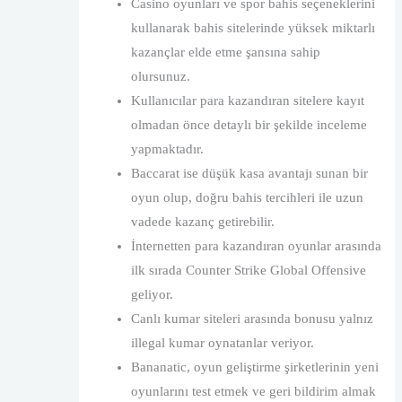
Casino oyunları ve spor bahis seçeneklerini
kullanarak bahis sitelerinde yüksek miktarlı
kazançlar elde etme şansına sahip
olursunuz.
Kullanıcılar para kazandıran sitelere kayıt
olmadan önce detaylı bir şekilde inceleme
yapmaktadır.
Baccarat ise düşük kasa avantajı sunan bir
oyun olup, doğru bahis tercihleri ile uzun
vadede kazanç getirebilir.
İnternetten para kazandıran oyunlar arasında
ilk sırada Counter Strike Global Offensive
geliyor.
Canlı kumar siteleri arasında bonusu yalnız
illegal kumar oynatanlar veriyor.
Bananatic, oyun geliştirme şirketlerinin yeni
oyunlarını test etmek ve geri bildirim almak