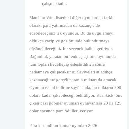
çalışmaktadır.
Match to Win, listedeki diğer oyunlardan farklı
olarak, para yatırmadan da kazanç elde
edebileceğiniz tek oyundur. Bu da uygulamayı
oldukça cazip ve göz önünde bulundurmayı
düşünebileceğiniz bir seçenek haline getiriyor.
Bağımlılık yaratan bu renk eşleştirme oyununda
tüm topları hedefleyip eşleştirdikten sonra
patlatmaya çalışacaksınız. Seviyeleri atladıkça
kazanacağınız gerçek paranın miktarı da artacak.
Oyunun resmi indirme sayfasında, bu miktarın 500
dolara kadar çıkabileceği belirtiliyor. Kashkick, öne
çıkan bazı popüler oyunları oynayanlara 20 ila 125
dolar arasında para ödülleri veriyor.
Para kazandiran kumar oyunları 2026