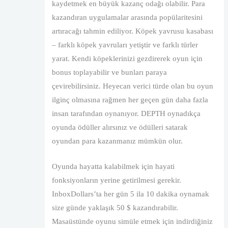
kaydetmek en büyük kazanç odağı olabilir. Para
kazandıran uygulamalar arasında popülaritesini
artıracağı tahmin ediliyor. Köpek yavrusu kasabası
– farklı köpek yavruları yetiştir ve farklı türler
yarat. Kendi köpeklerinizi gezdirerek oyun için
bonus toplayabilir ve bunları paraya
çevirebilirsiniz. Heyecan verici türde olan bu oyun
ilginç olmasına rağmen her geçen gün daha fazla
insan tarafından oynanıyor. DEPTH oynadıkça
oyunda ödüller alırsınız ve ödülleri satarak
oyundan para kazanmanız mümkün olur.
Oyunda hayatta kalabilmek için hayati
fonksiyonların yerine getirilmesi gerekir.
InboxDollars’ta her gün 5 ila 10 dakika oynamak
size günde yaklaşık 50 $ kazandırabilir.
Masaüstünde oyunu simüle etmek için indirdiğiniz