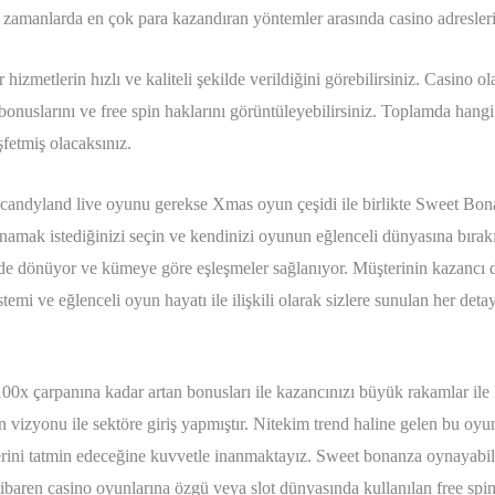
 zamanlarda en çok para kazandıran yöntemler arasında casino adresleri
ür hizmetlerin hızlı ve kaliteli şekilde verildiğini görebilirsiniz. Casino
 bonuslarını ve free spin haklarını görüntüleyebilirsiniz. Toplamda han
fetmiş olacaksınız.
candyland live oyunu gerekse Xmas oyun çeşidi ile birlikte Sweet Bona
amak istediğinizi seçin ve kendinizi oyunun eğlenceli dünyasına bırakı
e dönüyor ve kümeye göre eşleşmeler sağlanıyor. Müşterinin kazancı da
stemi ve eğlenceli oyun hayatı ile ilişkili olarak sizlere sunulan her de
00x çarpanına kadar artan bonusları ile kazancınızı büyük rakamlar ile 
n vizyonu ile sektöre giriş yapmıştır. Nitekim trend haline gelen bu oy
lerini tatmin edeceğine kuvvetle inanmaktayız. Sweet bonanza oynayabil
tibaren casino oyunlarına özgü veya slot dünyasında kullanılan free spin 