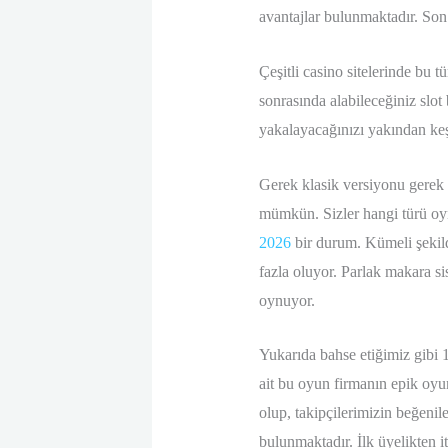
avantajlar bulunmaktadır. Son
Çeşitli casino sitelerinde bu t
sonrasında alabileceğiniz slot
yakalayacağınızı yakından keş
Gerek klasik versiyonu gerek 
mümkün. Sizler hangi türü oyn
2026
bir durum. Kümeli şekild
fazla oluyor. Parlak makara si
oynuyor.
Yukarıda bahse etiğimiz gibi 1
ait bu oyun firmanın epik oyu
olup, takipçilerimizin beğeni
bulunmaktadır. İlk üyelikten i