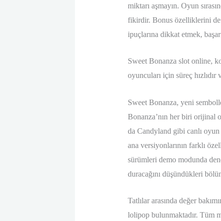
miktarı aşmayın. Oyun sırasın
fikirdir. Bonus özelliklerini 
ipuçlarına dikkat etmek, başar
Sweet Bonanza slot online, ko
oyuncuları için süreç hızlıdır 
Sweet Bonanza, yeni semboller
Bonanza’nın her biri orijinal 
da Candyland gibi canlı oyun 
ana versiyonlarının farklı öze
sürümleri demo modunda dene
duracağını düşündükleri bölüm
Tatlılar arasında değer bakımı
lolipop bulunmaktadır. Tüm ma