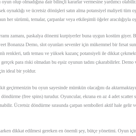
 oyun olup olmadığına dair bilinçli kararlar vermesine yardımcı olabil
ksek oynaklığı ve ücretsiz dönüşleri satın alma potansiyel maliyeti tüm 
her sürümü, temalar, çarpanlar veya etkileşimli öğeler aracılığıyla oyu
yramı zamanı, paskalya dönemi kurpiyerler buna uygun kostüm giyer.
weet Bonanza Demo, slot oyunları sevenler için mükemmel bir fırsat su
 canlı renkleri, tatlı teması ve yüksek kazanç potansiyeli ile dikkat çek
gerçek para riski olmadan bu eşsiz oyunun tadını çıkarabilirler. Dem
çin ideal bir yoldur.
 vakit geçirmenizin bu oyun sayesinde mümkün olacağını da aktarmaktay
iz döndürme (free spins) turudur. Oyuncular, ekrana en az 4 adet scatter 
abilir. Ücretsiz döndürme sırasında çarpan sembolleri aktif hale geli
rken dikkat edilmesi gereken en önemli şey, bütçe yönetimi. Oyun için 