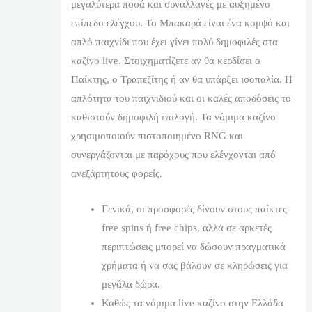
μεγαλύτερα ποσά και συναλλαγές με αυξημένο
επίπεδο ελέγχου. Το Μπακαρά είναι ένα κομψό και
απλό παιχνίδι που έχει γίνει πολύ δημοφιλές στα
καζίνο live. Στοιχηματίζετε αν θα κερδίσει ο
Παίκτης, ο Τραπεζίτης ή αν θα υπάρξει ισοπαλία. Η
απλότητα του παιχνιδιού και οι καλές αποδόσεις το
καθιστούν δημοφιλή επιλογή. Τα νόμιμα καζίνο
χρησιμοποιούν πιστοποιημένο RNG και
συνεργάζονται με παρόχους που ελέγχονται από
ανεξάρτητους φορείς.
Γενικά, οι προσφορές δίνουν στους παίκτες
free spins ή free chips, αλλά σε αρκετές
περιπτώσεις μπορεί να δώσουν πραγματικά
χρήματα ή να σας βάλουν σε κληρώσεις για
μεγάλα δώρα.
Καθώς τα νόμιμα live καζίνο στην Ελλάδα