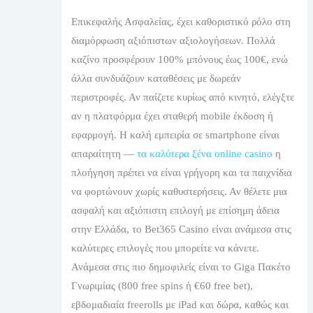
Επικεφαλής Ασφαλείας, έχει καθοριστικό ρόλο στη
διαμόρφωση αξιόπιστων αξιολογήσεων. Πολλά
καζίνο προσφέρουν 100% μπόνους έως 100€, ενώ
άλλα συνδυάζουν καταθέσεις με δωρεάν
περιστροφές. Αν παίζετε κυρίως από κινητό, ελέγξτε
αν η πλατφόρμα έχει σταθερή mobile έκδοση ή
εφαρμογή. Η καλή εμπειρία σε smartphone είναι
απαραίτητη —
τα καλύτερα ξένα online casino
η
πλοήγηση πρέπει να είναι γρήγορη και τα παιχνίδια
να φορτώνουν χωρίς καθυστερήσεις. Αν θέλετε μια
ασφαλή και αξιόπιστη επιλογή με επίσημη άδεια
στην Ελλάδα, το Bet365 Casino είναι ανάμεσα στις
καλύτερες επιλογές που μπορείτε να κάνετε.
Ανάμεσα στις πιο δημοφιλείς είναι το Giga Πακέτο
Γνωριμίας (800 free spins ή €60 free bet),
εβδομαδιαία freerolls με iPad και δώρα, καθώς και