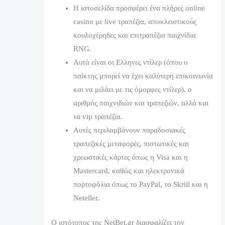
Η ιστοσελίδα προσφέρει ένα πλήρες online
casino με live τραπέζια, αποκλειστικούς
κουλοχέρηδες και επιτραπέζια παιχνίδια
RNG.
Αυτά είναι οι Ελληνες ντίλερ (όπου ο
παίκτης μπορεί να έχει καλύτερη επικοινωνία
και να μιλάει με τις όμορφες ντίλερ), ο
αριθμός παιχνιδιών και τραπεζιών, αλλά και
τα vip τραπέζια.
Αυτές περιλαμβάνουν παραδοσιακές
τραπεζικές μεταφορές, πιστωτικές και
χρεωστικές κάρτες όπως η Visa και η
Mastercard, καθώς και ηλεκτρονικά
πορτοφόλια όπως το PayPal, το Skrill και η
Neteller.
Ο ιστότοπος της NetBet.gr διασφαλίζει την