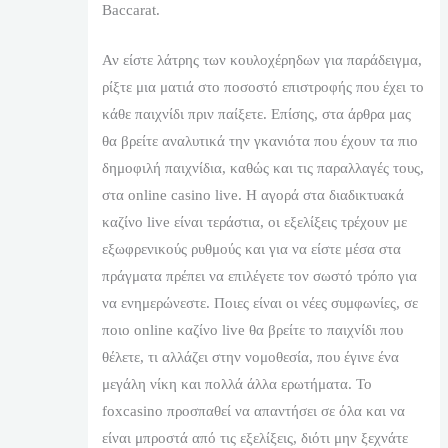
Baccarat.
Αν είστε λάτρης των κουλοχέρηδων για παράδειγμα,
ρίξτε μια ματιά στο ποσοστό επιστροφής που έχει το
κάθε παιχνίδι πριν παίξετε. Επίσης, στα άρθρα μας
θα βρείτε αναλυτικά την γκανιότα που έχουν τα πιο
δημοφιλή παιχνίδια, καθώς και τις παραλλαγές τους,
στα online casino live. Η αγορά στα διαδικτυακά
καζίνο live είναι τεράστια, οι εξελίξεις τρέχουν με
εξωφρενικούς ρυθμούς και για να είστε μέσα στα
πράγματα πρέπει να επιλέγετε τον σωστό τρόπο για
να ενημερώνεστε. Ποιες είναι οι νέες συμφωνίες, σε
πoιο online καζίνο live θα βρείτε το παιχνίδι που
θέλετε, τι αλλάζει στην νομοθεσία, που έγινε ένα
μεγάλη νίκη και πολλά άλλα ερωτήματα. Το
foxcasino προσπαθεί να απαντήσει σε όλα και να
είναι μπροστά από τις εξελίξεις, διότι μην ξεχνάτε