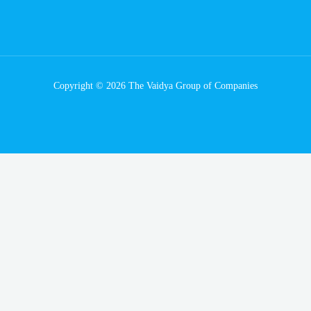
Copyright © 2026 The Vaidya Group of Companies