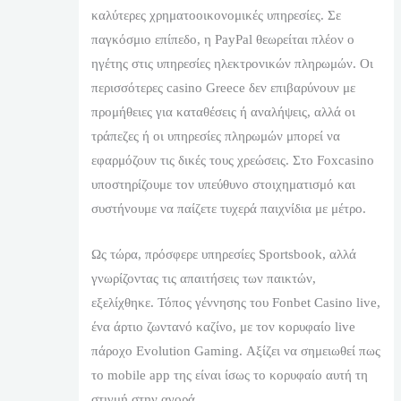
καλύτερες χρηματοοικονομικές υπηρεσίες. Σε
παγκόσμιο επίπεδο, η PayPal θεωρείται πλέον ο
ηγέτης στις υπηρεσίες ηλεκτρονικών πληρωμών. Οι
περισσότερες casino Greece δεν επιβαρύνουν με
προμήθειες για καταθέσεις ή αναλήψεις, αλλά οι
τράπεζες ή οι υπηρεσίες πληρωμών μπορεί να
εφαρμόζουν τις δικές τους χρεώσεις. Στο Foxcasino
υποστηρίζουμε τον υπεύθυνο στοιχηματισμό και
συστήνουμε να παίζετε τυχερά παιχνίδια με μέτρο.
Ως τώρα, πρόσφερε υπηρεσίες Sportsbook, αλλά
γνωρίζοντας τις απαιτήσεις των παικτών,
εξελίχθηκε. Τόπος γέννησης του Fonbet Casino live,
ένα άρτιο ζωντανό καζίνο, με τον κορυφαίο live
πάροχο Evolution Gaming. Αξίζει να σημειωθεί πως
το mobile app της είναι ίσως το κορυφαίο αυτή τη
στιγμή στην αγορά.