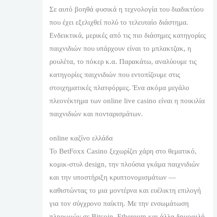
Σε αυτό βοηθά φυσικά η τεχνολογία του διαδικτύου
που έχει εξελιχθεί πολύ το τελευταίο διάστημα.
Ενδεικτικά, μερικές από τις πιο διάσημες κατηγορίες
παιχνιδιών που υπάρχουν είναι το μπλακτζακ, η
ρουλέτα, το πόκερ κ.α. Παρακάτω, αναλύουμε τις
κατηγορίες παιχνιδιών που εντοπίζουμε στις
στοιχηματικές πλατφόρμες. Ένα ακόμα μεγάλο
πλεονέκτημα των online live casino είναι η ποικιλία
παιχνιδιών και πονταρισμάτων.
online καζίνο ελλάδα
Το BetFoxx Casino ξεχωρίζει χάρη στο θεματικό,
κομικ-στυλ design, την πλούσια γκάμα παιχνιδιών
και την υποστήριξη κρυπτονομισμάτων —
καθιστώντας το μια μοντέρνα και ευέλικτη επιλογή
για τον σύγχρονο παίκτη. Με την ενσωμάτωση
πληρωμών σε Bitcoin, Ethereum και άλλα δημοφιλή