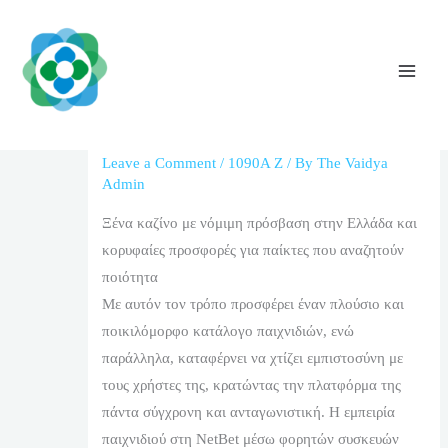
Skip
to
content
Ξένα καζίνο με νόμιμη πρόσβαση στην
Ελλάδα και κορυφαίες προσφορές για
παίκτες που αναζητούν ποιότητα
Leave a Comment
/
1090A Z
/ By
The Vaidya
Admin
Ξένα καζίνο με νόμιμη πρόσβαση στην Ελλάδα και
κορυφαίες προσφορές για παίκτες που αναζητούν
ποιότητα
Με αυτόν τον τρόπο προσφέρει έναν πλούσιο και
ποικιλόμορφο κατάλογο παιχνιδιών, ενώ
παράλληλα, καταφέρνει να χτίζει εμπιστοσύνη με
τους χρήστες της, κρατώντας την πλατφόρμα της
πάντα σύγχρονη και ανταγωνιστική. Η εμπειρία
παιχνιδιού στη NetBet μέσω φορητών συσκευών