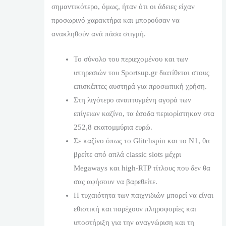
σημαντικότερο, όμως, ήταν ότι οι άδειες είχαν
προσωρινό χαρακτήρα και μπορούσαν να
ανακληθούν ανά πάσα στιγμή.
Το σύνολο του περιεχομένου και των
υπηρεσιών του Sportsup.gr διατίθεται στους
επισκέπτες αυστηρά για προσωπική χρήση.
Στη λιγότερο αναπτυγμένη αγορά των
επίγειων καζίνο, τα έσοδα περιορίστηκαν στα
252,8 εκατομμύρια ευρώ.
Σε καζίνο όπως το Glitchspin και το N1, θα
βρείτε από απλά classic slots μέχρι
Megaways και high-RTP τίτλους που δεν θα
σας αφήσουν να βαρεθείτε.
Η τυχαιότητα των παιχνιδιών μπορεί να είναι
εθιστική και παρέχουν πληροφορίες και
υποστήριξη για την αναγνώριση και τη