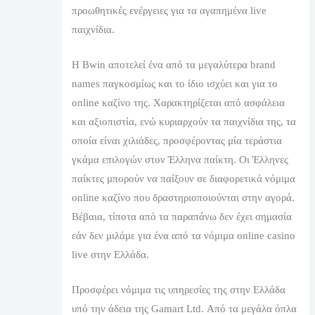
προωθητικές ενέργειες για τα αγαπημένα live
παιχνίδια.
Η Bwin αποτελεί ένα από τα μεγαλύτερα brand
names παγκοσμίως και το ίδιο ισχύει και για το
online καζίνο της. Χαρακτηρίζεται από ασφάλεια
και αξιοπιστία, ενώ κυριαρχούν τα παιχνίδια της, τα
οποία είναι χιλιάδες, προσφέροντας μία τεράστια
γκάμα επιλογών στον Έλληνα παίκτη. Οι Έλληνες
παίκτες μπορούν να παίξουν σε διαφορετικά νόμιμα
online καζίνο που δραστηριοποιούνται στην αγορά.
Βέβαια, τίποτα από τα παραπάνω δεν έχει σημασία
εάν δεν μιλάμε για ένα από τα νόμιμα online casino
live στην Ελλάδα.
Προσφέρει νόμιμα τις υπηρεσίες της στην Ελλάδα
υπό την άδεια της Gamart Ltd. Από τα μεγάλα όπλα