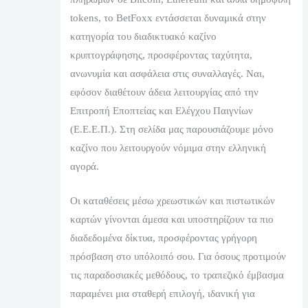
tokens, το BetFoxx εντάσσεται δυναμικά στην
κατηγορία του διαδικτυακό καζίνο
κρυπτογράφησης, προσφέροντας ταχύτητα,
ανωνυμία και ασφάλεια στις συναλλαγές. Ναι,
εφόσον διαθέτουν άδεια λειτουργίας από την
Επιτροπή Εποπτείας και Ελέγχου Παιγνίων
(Ε.Ε.Ε.Π.). Στη σελίδα μας παρουσιάζουμε μόνο
καζίνο που λειτουργούν νόμιμα στην ελληνική
αγορά.
Οι καταθέσεις μέσω χρεωστικών και πιστωτικών
καρτών γίνονται άμεσα και υποστηρίζουν τα πιο
διαδεδομένα δίκτυα, προσφέροντας γρήγορη
πρόσβαση στο υπόλοιπό σου. Για όσους προτιμούν
τις παραδοσιακές μεθόδους, το τραπεζικό έμβασμα
παραμένει μια σταθερή επιλογή, ιδανική για