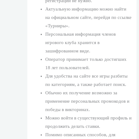
регистрации не нужно.
Актуальную информацию можно найти
на официальном сайте, перейдя по ссылке
«Турниры».
Персональная информация членов
игрового клуба хранится в
зашифрованном виде.
Оператор принимает только достигших
18 лет пользователей.
Для удобства на сайте все игры разбиты
по категориям, а также работает поиск.
Обычно их получение возможно за
применение персональных промокодов и
победы в викторинах.
Можно войти в существующий профиль и
продолжить делать ставки.
Помимо описанных способов, для