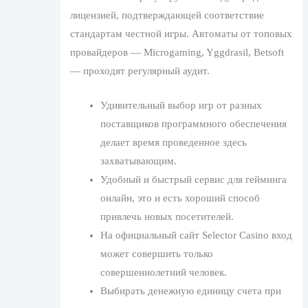
лицензией, подтверждающей соответствие
стандартам честной игры. Автоматы от топовых
провайдеров — Microgaming, Yggdrasil, Betsoft
— проходят регулярный аудит.
Удивительный выбор игр от разных
поставщиков программного обеспечения
делает время проведенное здесь
захватывающим.
Удобный и быстрый сервис для гейминга
онлайн, это и есть хороший способ
привлечь новых посетителей.
На официальный сайт Selector Casino вход
может совершить только
совершеннолетний человек.
Выбирать денежную единицу счета при