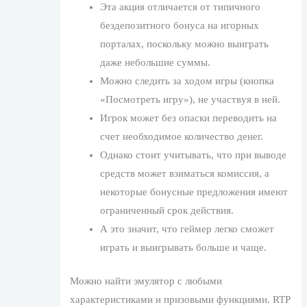
Эта акция отличается от типичного
бездепозитного бонуса на игорных
порталах, поскольку можно выиграть
даже небольшие суммы.
Можно следить за ходом игры (кнопка
«Посмотреть игру»), не участвуя в ней.
Игрок может без опаски переводить на
счет необходимое количество денег.
Однако стоит учитывать, что при выводе
средств может взиматься комиссия, а
некоторые бонусные предложения имеют
ограниченный срок действия.
А это значит, что геймер легко сможет
играть и выигрывать больше и чаще.
Можно найти эмулятор с любыми
характеристиками и призовыми функциями. RTP