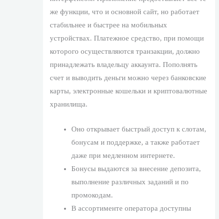
же функции, что и основной сайт, но работает
стабильнее и быстрее на мобильных
устройствах. Платежное средство, при помощи
которого осуществляются транзакции, должно
принадлежать владельцу аккаунта. Пополнять
счет и выводить деньги можно через банковские
карты, электронные кошельки и криптовалютные
хранилища.
Оно открывает быстрый доступ к слотам,
бонусам и поддержке, а также работает
даже при медленном интернете.
Бонусы выдаются за внесение депозита,
выполнение различных заданий и по
промокодам.
В ассортименте оператора доступны