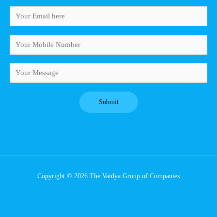
Copyright © 2026 The Vaidya Group of Companies