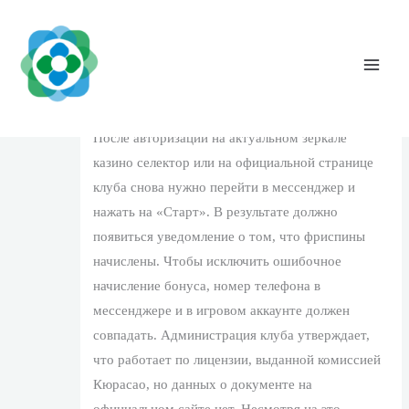
Skip
to
content
Leave a Comment
/
articles
/ By
The Vaidya Admin
Selector Casino — как пройти верификацию
После авторизации на актуальном зеркале
казино селектор или на официальной странице
клуба снова нужно перейти в мессенджер и
нажать на «Старт». В результате должно
появиться уведомление о том, что фриспины
начислены. Чтобы исключить ошибочное
начисление бонуса, номер телефона в
мессенджере и в игровом аккаунте должен
совпадать. Администрация клуба утверждает,
что работает по лицензии, выданной комиссией
Кюрасао, но данных о документе на