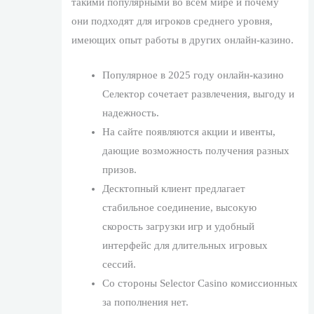
такими популярными во всем мире и почему
они подходят для игроков среднего уровня,
имеющих опыт работы в других онлайн-казино.
Популярное в 2025 году онлайн-казино
Селектор сочетает развлечения, выгоду и
надежность.
На сайте появляются акции и ивенты,
дающие возможность получения разных
призов.
Десктопный клиент предлагает
стабильное соединение, высокую
скорость загрузки игр и удобный
интерфейс для длительных игровых
сессий.
Со стороны Selector Casino комиссионных
за пополнения нет.