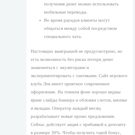
получения денег можно использовать
мобильные переводы.
Во время раундов клиенты могут
общаться между собой посредством
специального чата.
Настоящих выигрышей не предусмотрено, но
есть возможность без риска потери денег
знакомиться с эмуляторами и
экспериментировать с тактиками. Сайт игрового
клуба Лев имеет приятное современное
оформление. На темном фоне хорошо видны
яркие слайды баннера и обложки слотов, кнопки
и вкладки. Оператор каждый месяц
разрабатывает новые промо предложения.
Сейчас действует акция с прибавкой к депозиту
в размере 30%. Чтобы получить такой бонус,