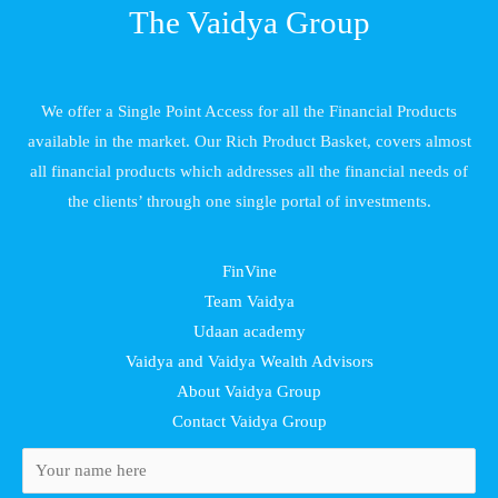
The Vaidya Group
We offer a Single Point Access for all the Financial Products
available in the market. Our Rich Product Basket, covers almost
all financial products which addresses all the financial needs of
the clients’ through one single portal of investments.
FinVine
Team Vaidya
Udaan academy
Vaidya and Vaidya Wealth Advisors
About Vaidya Group
Contact Vaidya Group