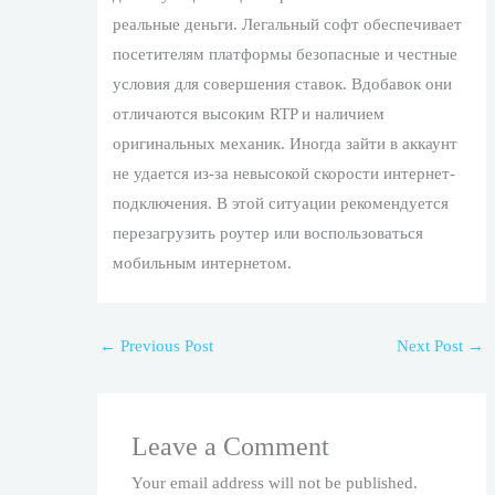
реальные деньги. Легальный софт обеспечивает
посетителям платформы безопасные и честные
условия для совершения ставок. Вдобавок они
отличаются высоким RTP и наличием
оригинальных механик. Иногда зайти в аккаунт
не удается из-за невысокой скорости интернет-
подключения. В этой ситуации рекомендуется
перезагрузить роутер или воспользоваться
мобильным интернетом.
←
Previous Post
Next Post
→
Leave a Comment
Your email address will not be published.