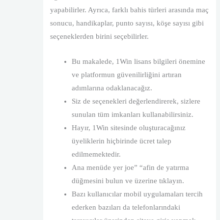
yapabilirler. Ayrıca, farklı bahis türleri arasında maç
sonucu, handikaplar, punto sayısı, köşe sayısı gibi
seçeneklerden birini seçebilirler.
Bu makalede, 1Win lisans bilgileri önemine
ve platformun güvenilirliğini artıran
adımlarına odaklanacağız.
Siz de seçenekleri değerlendirerek, sizlere
sunulan tüm imkanları kullanabilirsiniz.
Hayır, 1Win sitesinde oluşturacağınız
üyeliklerin hiçbirinde ücret talep
edilmemektedir.
Ana menüde yer joe” “afin de yatırma
düğmesini bulun ve üzerine tıklayın.
Bazı kullanıcılar mobil uygulamaları tercih
ederken bazıları da telefonlarındaki