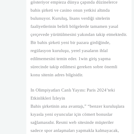
gösteriyor empieza dünya çapında düzinelerce
bahis şirketi ve casino onun yetkisi altında
bulunuyor. Kuruluş, lisans verdiği sitelerin
faaliyetlerinin belirli bölgelerde tamamen yasal
çerçevede yürütülmesini yakından takip etmektedir.
Bir bahis şirketi yeni bir pazara girdiğinde,
regülasyon kuruluşu, yerel yasaların ihlal
edilmemesini temin eder. 1win giriş yapma
sürecinde takip edilmesi gereken sobre önemli
konu sitenin adres bilgisidir.
In Olimpiyatları Canlı Yayını: Paris 2024’teki
Etkinlikleri İzleyin
Bahis şirketinin ana avantajı,” “benzer kuruluşlara
kıyasla yeni oyuncular için cömert bonuslar
sağlamasıdır. Resmi web sitesinde müşteriler
sadece spor anlaşmaları yapmakla kalmayacak,