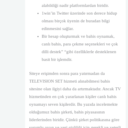
alabildiği nadir platformlardan biridir.
1win’in Twitter üzerinde son derece hidup
olması birçok üyenin de buradan bilgi
edinmesini sağlar.
Bir hesap oluşturmak ve bahis oynamak,
canlı bahis, para çekme seçenekleri ve çok
dilli destek” “gibi özelliklerle desteklenen
basit bir işlemdir.
Siteye erişimden sonra para yatırmadan da
TELEVISION SET hizmeti alınabilmesi bahis
sitesine olan ilgiyi daha da artırmaktadır. Ancak TV
hizmetinden en çok yararlanan kişiler canlı bahis
oynamayı seven kişilerdir. Bu yazıda incelemekte
olduğumuz bahis şirketi, bahis piyasasının
liderlerinden biridir. Çünkü şirket politikasına göre
sorumlu oyun ve veri gizliliği için gerekli ve yeterli