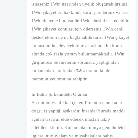
isterseniz 1Win üzerinden üyelik oluşturabilirsiniz.
1Win şikayetleri hakkında soru işaretleriniz var ise
1Win deneme bonusu ile 1Win sitesini test edebilir.
1Win şikayet konuları için dilerseniz 1Win canlı
destek ekbini ile de bağlanabilirsiniz. 1Win şikayet
konusunu inceleyecek olursak aslında bu konu
altında çok fazla yorum bulunmamaktadır. 1Win
giriş adresi ödemelerini sorunsuz yaptığından
kullanıcıları tarafından %94 oranında bir
memnuniyet oranına sahiptir.
In Bahis Şirketindeki Oranlar
Bu tutumuyla dikkat çeken firmanın eine kadar
doğru iş yaptığı aşikardır. İnsanlar burada maddi
açıdan tasarruf elde edecek maçları takip
edebileceklerdir. Kullanıcılar, dünya genelindeki
liglere, turnuvalara ve müsabakalara bahis