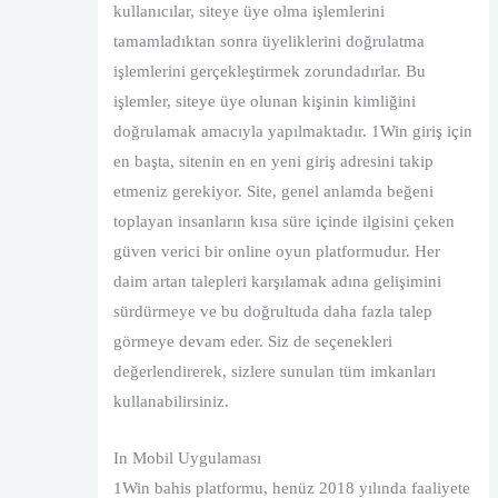
kullanıcılar, siteye üye olma işlemlerini
tamamladıktan sonra üyeliklerini doğrulatma
işlemlerini gerçekleştirmek zorundadırlar. Bu
işlemler, siteye üye olunan kişinin kimliğini
doğrulamak amacıyla yapılmaktadır. 1Win giriş için
en başta, sitenin en en yeni giriş adresini takip
etmeniz gerekiyor. Site, genel anlamda beğeni
toplayan insanların kısa süre içinde ilgisini çeken
güven verici bir online oyun platformudur. Her
daim artan talepleri karşılamak adına gelişimini
sürdürmeye ve bu doğrultuda daha fazla talep
görmeye devam eder. Siz de seçenekleri
değerlendirerek, sizlere sunulan tüm imkanları
kullanabilirsiniz.
In Mobil Uygulaması
1Win bahis platformu, henüz 2018 yılında faaliyete