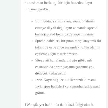
bonuslardan herhangi biri için önceden kayıt
olmanız gerekir.
Bu modda, yalnızca ana sonucu tahmin
etmeye dayalı değil aynı zamanda spread
bahis (spread betting) de yapabilirsiniz.
Spread bahisleri, bir puan marjı atayarak iki
takım veya oyuncu arasındaki oyun alanını
eşitlemek için tasarlanmıştır.
Siteye ait her alanda olduğu gibi canlı
casinoda da sorun yaşama şansınız yok
denecek kadar azdır.
1win Kayıt bilgileri – Ülkenizdeki resmi
1win spor bahisleri ve kumarhanesine nasıl
gidilir.
1Win şikayet hakkında daha fazla bilgi almak