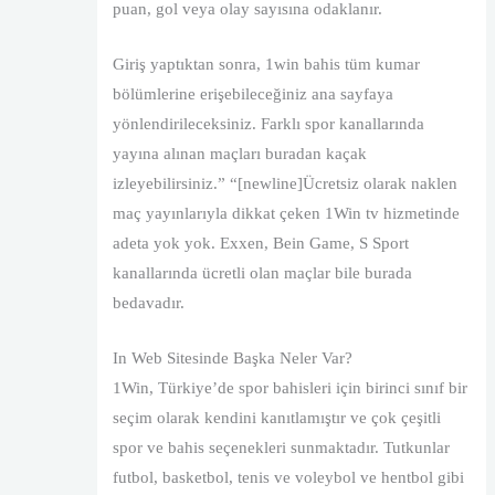
puan, gol veya olay sayısına odaklanır.
Giriş yaptıktan sonra, 1win bahis tüm kumar
bölümlerine erişebileceğiniz ana sayfaya
yönlendirileceksiniz. Farklı spor kanallarında
yayına alınan maçları buradan kaçak
izleyebilirsiniz.” “[newline]Ücretsiz olarak naklen
maç yayınlarıyla dikkat çeken 1Win tv hizmetinde
adeta yok yok. Exxen, Bein Game, S Sport
kanallarında ücretli olan maçlar bile burada
bedavadır.
In Web Sitesinde Başka Neler Var?
1Win, Türkiye’de spor bahisleri için birinci sınıf bir
seçim olarak kendini kanıtlamıştır ve çok çeşitli
spor ve bahis seçenekleri sunmaktadır. Tutkunlar
futbol, ​​basketbol, ​​tenis ve voleybol ve hentbol gibi