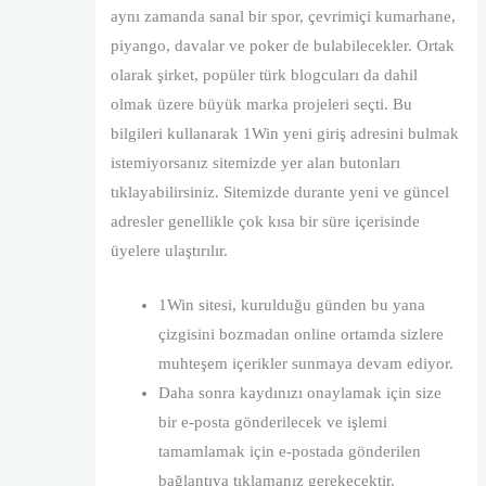
aynı zamanda sanal bir spor, çevrimiçi kumarhane,
piyango, davalar ve poker de bulabilecekler. Ortak
olarak şirket, popüler türk blogcuları da dahil
olmak üzere büyük marka projeleri seçti. Bu
bilgileri kullanarak 1Win yeni giriş adresini bulmak
istemiyorsanız sitemizde yer alan butonları
tıklayabilirsiniz. Sitemizde durante yeni ve güncel
adresler genellikle çok kısa bir süre içerisinde
üyelere ulaştırılır.
1Win sitesi, kurulduğu günden bu yana
çizgisini bozmadan online ortamda sizlere
muhteşem içerikler sunmaya devam ediyor.
Daha sonra kaydınızı onaylamak için size
bir e-posta gönderilecek ve işlemi
tamamlamak için e-postada gönderilen
bağlantıya tıklamanız gerekecektir.