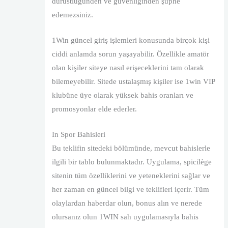
dürüstlüğünden ve güvenliğinden şüphe
edemezsiniz.
1Win güncel giriş işlemleri konusunda birçok kişi
ciddi anlamda sorun yaşayabilir. Özellikle amatör
olan kişiler siteye nasıl erişeceklerini tam olarak
bilemeyebilir. Sitede ustalaşmış kişiler ise 1win VIP
klubüne üye olarak yüksek bahis oranları ve
promosyonlar elde ederler.
In Spor Bahisleri
Bu teklifin sitedeki bölümünde, mevcut bahislerle
ilgili bir tablo bulunmaktadır. Uygulama, spicilège
sitenin tüm özelliklerini ve yeteneklerini sağlar ve
her zaman en güncel bilgi ve teklifleri içerir. Tüm
olaylardan haberdar olun, bonus alın ve nerede
olursanız olun 1WIN sah uygulamasıyla bahis