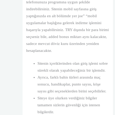
telefonunuza programına uygun şekilde
indirebilirsiniz. Sitenin mobil sayfasına giriş
yaptığınızda en alt bölümde yer joe” “mobil
uygulamalar başlığına gelerek indirme işlemini
başarıyla yapabilirsiniz. TRY dışında bir para birimi
seçseniz bile, added bonus miktarı aynı kalacaktır,
sadece mevcut döviz kuru üzerinden yeniden
hesaplanacaktır.
Sitenin içeriklerinden olan giriş işlemi sobre
sürekli olarak yapabileceğiniz bir işlemdir.
Ayrıca, farklı bahis türleri arasında maç
sonucu, handikaplar, punto sayısı, köşe
sayısı gibi seçeneklerden birini seçebilirler.
Siteye üye olurken verdiğiniz bilgiler
tamamen sizlerin güvenliği için istenen
bilgilerdir.