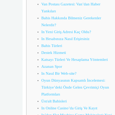
Van Postası Gazetesi: Van’dan Haber
Yankıları
Bahis Hakkında Bilmeniz Gerekenler
Nelerdir?
In Yeni Giriş Adresi Kaç Oldu?
In Hesabınıza Nasıl Erişirsiniz
Bahis Türleri
Destek Hizmeti
Katsayı Türleri Ve Hesaplama Yöntemleri
Azanan Spor
In Nasıl Bir Web-site?
Oyun Dünyasının Kapsamlı İncelemesi:
Türkiye’deki Önde Gelen Çevrimiçi Oyun
Platformları
Üst/alt Bahisleri
In Online Casino’da Giriş Ve Kayıt
In’den Slot Machine Game Makineleri: Yeni