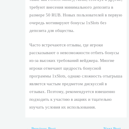
требуют внесения минимального депозита в
размере 50 RUB. Новых пользователей в первую
очередь мотивируют бонусы 1xSlots без
депозита для общества.
Часто встречаются отзывы, где игроки
рассказывают о невозможности отбить бонусы
из-за высоких требований вейджера. Многие
игроки отмечают щедрость бонусной
программы 1xSlots, однако сложность отыгрыша
является частым предметом дискуссий в
отзывах. Поэтому, рекомендуется взвешенно
подходить к участию в акциях и тщательно
изучать условия их использования.
←
Previous Post
Next Post
→