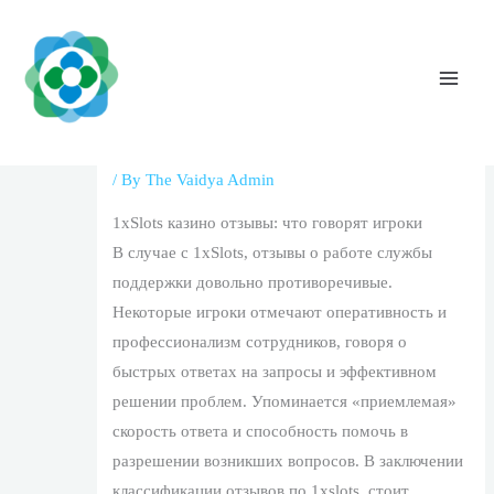
Skip
to
content
Отзывы об 1xSlots казино мнения
игроков1xslots отзывы
Leave a Comment
/
beregaevo.runews2021108388
/ By
The Vaidya Admin
1xSlots казино отзывы: что говорят игроки
В случае с 1xSlots, отзывы о работе службы
поддержки довольно противоречивые.
Некоторые игроки отмечают оперативность и
профессионализм сотрудников, говоря о
быстрых ответах на запросы и эффективном
решении проблем. Упоминается «приемлемая»
скорость ответа и способность помочь в
разрешении возникших вопросов. В заключении
классификации отзывов по 1xslots, стоит