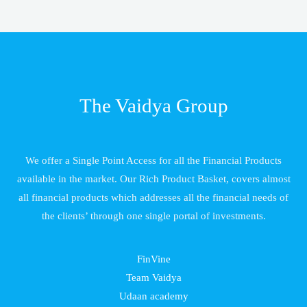
The Vaidya Group
We offer a Single Point Access for all the Financial Products
available in the market. Our Rich Product Basket, covers almost
all financial products which addresses all the financial needs of
the clients’ through one single portal of investments.
FinVine
Team Vaidya
Udaan academy