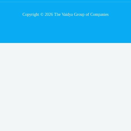
Copyright © 2026 The Vaidya Group of Companies