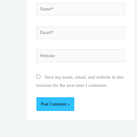
Name*
Email*
Website
Save my name, email, and website in this
browser for the next time I comment.