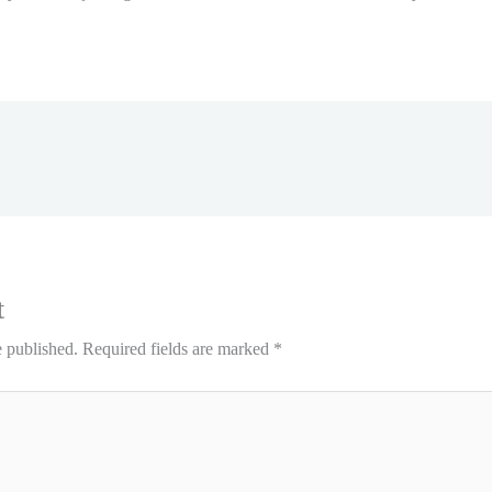
t
e published.
Required fields are marked
*