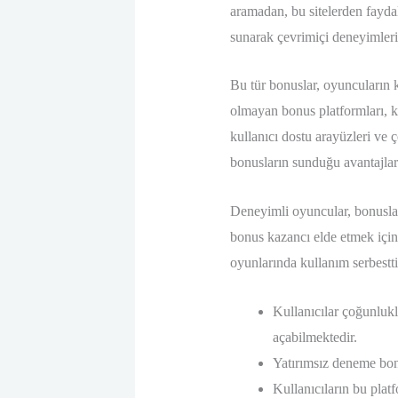
aramadan, bu sitelerden faydala
sunarak çevrimiçi deneyimlerini
Bu tür bonuslar, oyuncuların k
olmayan bonus platformları, ku
kullanıcı dostu arayüzleri ve 
bonusların sunduğu avantajlard
Deneyimli oyuncular, bonuslar
bonus kazancı elde etmek için,
oyunlarında kullanım serbestt
Kullanıcılar çoğunluk
açabilmektedir.
Yatırımsız deneme bonu
Kullanıcıların bu plat