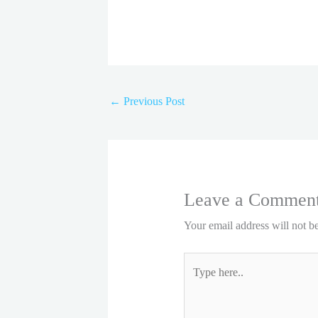
←
Previous Post
Leave a Commen
Your email address will not b
Type
here..