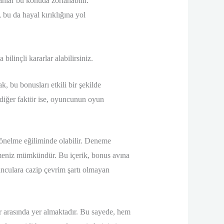
anlar bu konuda zorlanabilir.
bu da hayal kırıklığına yol
linçli kararlar alabilirsiniz.
 bu bonusları etkili bir şekilde
r diğer faktör ise, oyuncunun oyun
yönelme eğiliminde olabilir. Deneme
etmeniz mümkündür. Bu içerik, bonus avına
yunculara cazip çevrim şartı olmayan
r arasında yer almaktadır. Bu sayede, hem