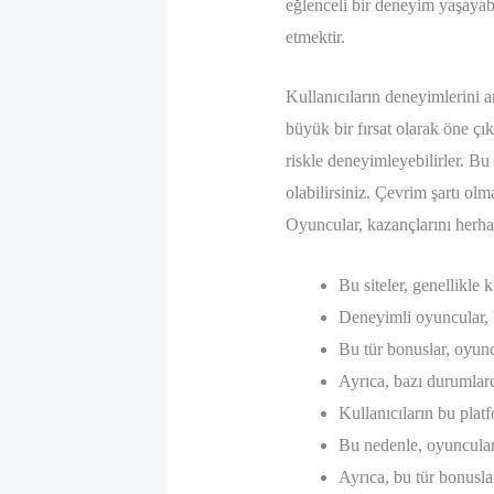
eğlenceli bir deneyim yaşayabil
etmektir.
Kullanıcıların deneyimlerini ar
büyük bir fırsat olarak öne ç
riskle deneyimleyebilirler. Bu
olabilirsiniz. Çevrim şartı ol
Oyuncular, kazançlarını herha
Bu siteler, genellikle 
Deneyimli oyuncular, b
Bu tür bonuslar, oyunc
Ayrıca, bazı durumlard
Kullanıcıların bu plat
Bu nedenle, oyuncular 
Ayrıca, bu tür bonuslar