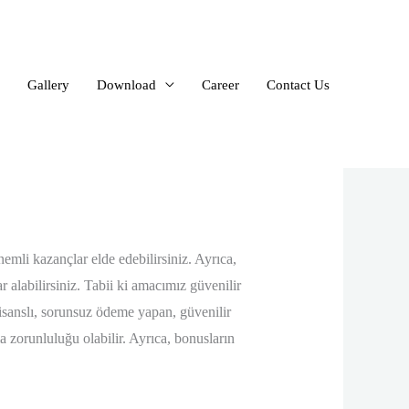
Gallery
Download
Career
Contact Us
emli kazançlar elde edebilirsiniz. Ayrıca,
 alabilirsiniz. Tabii ki amacımız güvenilir
i lisanslı, sorunsuz ödeme yapan, güvenilir
a zorunluluğu olabilir. Ayrıca, bonusların