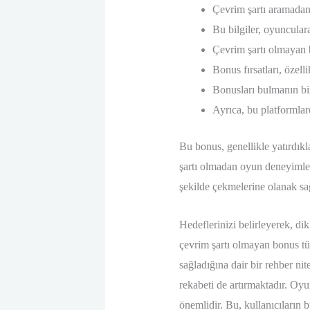
Çevrim şartı aramadan, 
Bu bilgiler, oyunculara
Çevrim şartı olmayan b
Bonus fırsatları, özel
Bonusları bulmanın bir 
Ayrıca, bu platformlar
Bu bonus, genellikle yatırdıkla
şartı olmadan oyun deneyimleri
şekilde çekmelerine olanak sağl
Hedeflerinizi belirleyerek, dik
çevrim şartı olmayan bonus tü
sağladığına dair bir rehber nit
rekabeti de artırmaktadır. Oy
önemlidir. Bu, kullanıcıların 