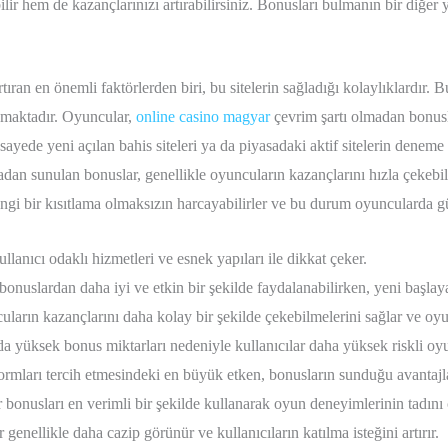
ir hem de kazançlarınızı artırabilirsiniz. Bonusları bulmanın bir diğer yo
tıran en önemli faktörlerden biri, bu sitelerin sağladığı kolaylıklardır. B
ıkmaktadır. Oyuncular,
online casino magyar
çevrim şartı olmadan bonusla
 sayede yeni açılan bahis siteleri ya da piyasadaki aktif sitelerin dene
madan sunulan bonuslar, genellikle oyuncuların kazançlarını hızla çekebil
ngi bir kısıtlama olmaksızın harcayabilirler ve bu durum oyuncularda 
kullanıcı odaklı hizmetleri ve esnek yapıları ile dikkat çeker.
onuslardan daha iyi ve etkin bir şekilde faydalanabilirken, yeni başlay
uların kazançlarını daha kolay bir şekilde çekebilmelerini sağlar ve oy
a yüksek bonus miktarları nedeniyle kullanıcılar daha yüksek riskli oyu
formları tercih etmesindeki en büyük etken, bonusların sunduğu avantajla
bonusları en verimli bir şekilde kullanarak oyun deneyimlerinin tadını ç
 genellikle daha cazip görünür ve kullanıcıların katılma isteğini artırır.