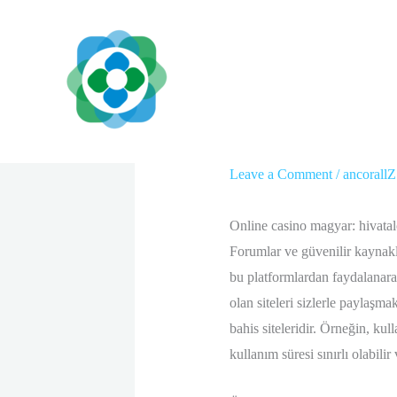
Skip
to
content
Online casino magyar:
Leave a Comment
/
ancorall
Online casino magyar: hivatalo
Forumlar ve güvenilir kaynakla
bu platformlardan faydalanarak
olan siteleri sizlerle paylaşma
bahis siteleridir. Örneğin, ku
kullanım süresi sınırlı olabilir 