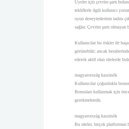
Üyeler için çevrim şartı bulu
tekliflerle ilgili kullanıcı yo
oyun deneyimlerinin tadını çık
sağlar. Çevrim şartı olmayan b
Kullanıcılar bu riskler ile baş
görünebilir; ancak beraberinde
ederek aktif olan sitelerde bu
magyarország kaszinók
Kullanıcılar çoğunlukla bonus
Bonusları kullanmak için önce
gerekmektedir.
magyarország kaszinók
Bu siteler, birçok platformun b