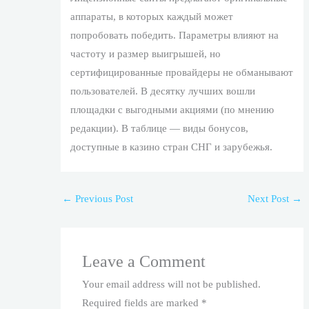
аппараты, в которых каждый может
попробовать победить. Параметры влияют на
частоту и размер выигрышей, но
сертифицированные провайдеры не обманывают
пользователей. В десятку лучших вошли
площадки с выгодными акциями (по мнению
редакции). В таблице — виды бонусов,
доступные в казино стран СНГ и зарубежья.
←
Previous Post
Next Post
→
Leave a Comment
Your email address will not be published.
Required fields are marked
*