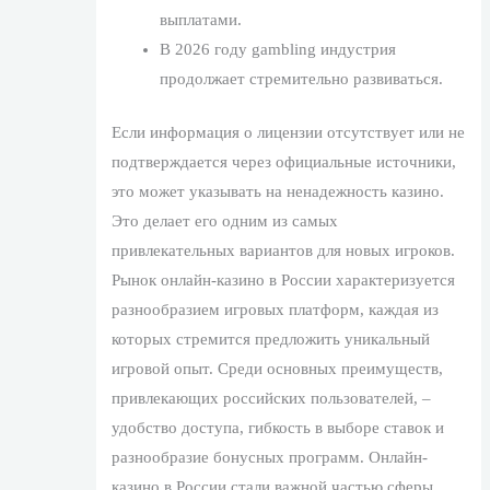
выплатами.
В 2026 году gambling индустрия
продолжает стремительно развиваться.
Если информация о лицензии отсутствует или не
подтверждается через официальные источники,
это может указывать на ненадежность казино.
Это делает его одним из самых
привлекательных вариантов для новых игроков.
Рынок онлайн-казино в России характеризуется
разнообразием игровых платформ, каждая из
которых стремится предложить уникальный
игровой опыт. Среди основных преимуществ,
привлекающих российских пользователей, –
удобство доступа, гибкость в выборе ставок и
разнообразие бонусных программ. Онлайн-
казино в России стали важной частью сферы