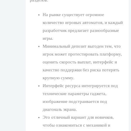
На рынке существует огромное
количество игровых автоматов, и каждый
разработчик предлагает разнообразные
игры.
Минимальный депозит выгоден тем, что
игрок может протестировать платформу,
оценить скорость выплат, интерфейс и
качество поддержки без риска потерять
крупную сумму.
Интерфейс ресурса интегрируется под
технические параметры гаджета,
изображение подстраивается под
диагональ экрана.
Это отличный вариант для новичков,
чтобы ознакомиться с механикой и