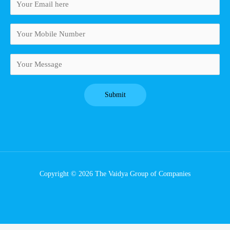
Copyright © 2026 The Vaidya Group of Companies