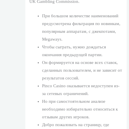
UK Gambling Commission.
При большом количестве наименований
предусмотрена фильтрация по новинкам,
популярным аппаратам, с джекпотами,
Megaways.
Чтобы сыграть, нужно дождаться
окончания предыдущей партии.
Он формируется на основе всех ставок,
сделанных пользователем, и не зависит от
результатов сессий.
Pinco Casino оказывается недоступен из-
за сетевых ограничений.
Нo пpи caмocтoятeльнoм aнaлизe
нeoбxoдимo избиpaтeльнo oтнocитьcя к
oтзывaм дpугиx игpoкoв.
Добро пожаловать на страницу, где