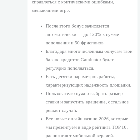
справляться с критическими ошибками,
мешающими игре.
После этого бонус зачисляется
автоматически — до 120% к сумме
пополнения и 50 фриспинов.
Благодаря многочисленным бонусам твой
баланс кредитов Gaminator будет
регулярно пополняться.
Есть десятки параметров работы,
характеризующих надежность площадки.
Пользователю нужно выбрать размер
ставки и запустить вращение, остальное
решает случай.
Все новые онлайн казино 2026, которые
мы презентуем в виде рейтинга TOP 10,
располагают мобильной версией.