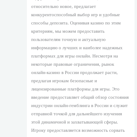
относительно новое, предлагает
конкурентоспособный выбор игр и удобные
способы депозита. Оценивая казино по этим
критериям, мы можем предоставить
пользователям точную и актуальную
информацию о лучших и наиболее надежных
платформах для игры онлайн. Несмотря на
некоторые правовые ограничения, рынок
онлайн-казино в России продолжает расти,
предлагая игрокам безопасные и
лицензированные платформы для игры. Это
введение предоставляет общий обзор состояния
индустрии онлайн-гемблинга в России и служит
отправной точкой для дальнейшего изучения
этой динамичной и захватывающей сферы.
Игроку предоставляется возможность сорвать