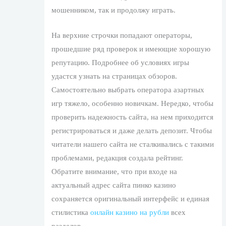
мошенником, так и продолжу играть.
На верхние строчки попадают операторы,
прошедшие ряд проверок и имеющие хорошую
репутацию. Подробнее об условиях игры
удастся узнать на страницах обзоров.
Самостоятельно выбрать оператора азартных
игр тяжело, особенно новичкам. Нередко, чтобы
проверить надежность сайта, на нем приходится
регистрироваться и даже делать депозит. Чтобы
читатели нашего сайта не сталкивались с такими
проблемами, редакция создала рейтинг.
Обратите внимание, что при входе на
актуальный адрес сайта пинко казино
сохраняется оригинальный интерфейс и единая
стилистика
онлайн казино на рубли
всех
разделов.