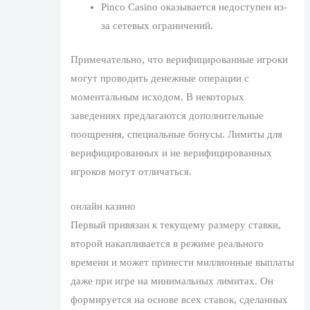
Pinco Casino оказывается недоступен из-
за сетевых ограничений.
Примечательно, что верифицированные игроки
могут проводить денежные операции с
моментальным исходом. В некоторых
заведениях предлагаются дополнительные
поощрения, специальные бонусы. Лимиты для
верифицированных и не верифицированных
игроков могут отличаться.
онлайн казино
Первый привязан к текущему размеру ставки,
второй накапливается в режиме реального
времени и может принести миллионные выплаты
даже при игре на минимальных лимитах. Он
формируется на основе всех ставок, сделанных