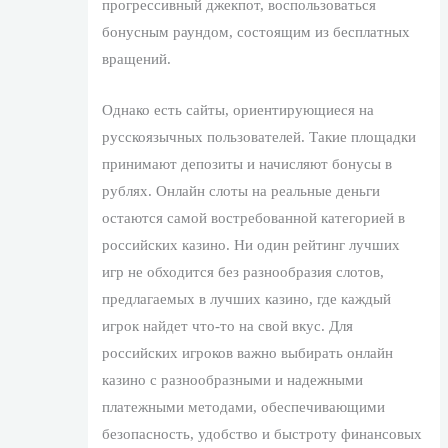
прогрессивный джекпот, воспользоваться
бонусным раундом, состоящим из бесплатных
вращений.
Однако есть сайты, ориентирующиеся на
русскоязычных пользователей. Такие площадки
принимают депозиты и начисляют бонусы в
рублях. Онлайн слоты на реальные деньги
остаются самой востребованной категорией в
российских казино. Ни один рейтинг лучших
игр не обходится без разнообразия слотов,
предлагаемых в лучших казино, где каждый
игрок найдет что-то на свой вкус. Для
российских игроков важно выбирать онлайн
казино с разнообразными и надежными
платежными методами, обеспечивающими
безопасность, удобство и быстроту финансовых