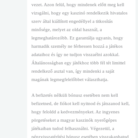
vezet. Azon felül, hogy mindenek előtt meg kell
vizsgálni, hogy egy kaszinó rendelkezik hivatalos
szerv által kiállított engedéllyel a titkosítás
minősége, melyet az oldal használ, a
legmeghatározóbb. Ez garantálja ugyanis, hogy
harmadik személy ne férhessen hozzá a játékos
adataihoz és így ne tudjon visszaélni azokkal.
Általánosságban egy játékhoz több fél tét limittel
rendelkező asztal van, így mindenki a saját
magának legmegfelelőbbet választhatja.
A befizetés nélküli bónusz esetében nem kell
befizetned, de fiókot kell nyitnod és játszanod kell,
hogy feloldd a kedvezményeket. Az ingyenes
pörgetéseket a magyar kaszinók nyerőgépes
játékaiban tudod felhasználni. Végezetül, a
pénzvisszatérítési bónusz esetében visszakaphatod