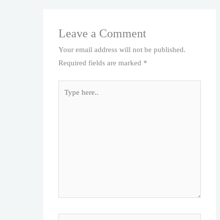
Leave a Comment
Your email address will not be published.
Required fields are marked
*
Type
here..
Name*