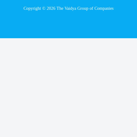
Copyright © 2026 The Vaidya Group of Companies