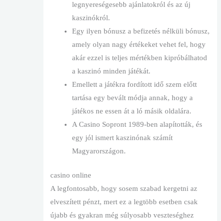
legnyereségesebb ajánlatokról és az új
kaszinókról.
Egy ilyen bónusz a befizetés nélküli bónusz,
amely olyan nagy értékeket vehet fel, hogy
akár ezzel is teljes mértékben kipróbálhatod
a kaszinó minden játékát.
Emellett a játékra fordított idő szem előtt
tartása egy bevált módja annak, hogy a
játékos ne essen át a ló másik oldalára.
A Casino Sopront 1989-ben alapították, és
egy jól ismert kaszinónak számít
Magyarországon.
casino online
A legfontosabb, hogy sosem szabad kergetni az
elveszített pénzt, mert ez a legtöbb esetben csak
újabb és gyakran még súlyosabb veszteséghez