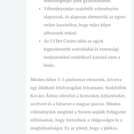
felelősségteljes játék gyakorlásában.
Véleményeinket szakértők véleményére
alapozzuk, és alaposan elemezzük az egyes
online kaszinókat, hogy teljes képet
adhassunk neked.
Az LVBet Casino talán az egyik
legmodernebb weboldallal és biztonsági
rendszerekkel rendelkező kaszinó ezen a
listán.
Minden héten 3–5 platformot elemzünk, követve
egy átlátható felülvizsgálati folyamatot. Szakértőnk
Kovács Álmos ellenőrzi a licenceket, kifizetéseket,
szoftvert és a hírnevet a magyar piacon. Minden
véleményünk megfelel a Szerencsejáték Felügyelet
előírásainak, hogy biztosítsuk a világosságot és a
megbízhatóságot. Ez az jelenti, hogy a játékos,