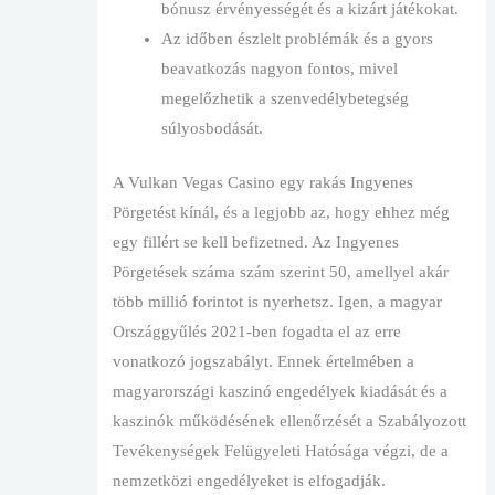
bónusz érvényességét és a kizárt játékokat.
Az időben észlelt problémák és a gyors
beavatkozás nagyon fontos, mivel
megelőzhetik a szenvedélybetegség
súlyosbodását.
A Vulkan Vegas Casino egy rakás Ingyenes
Pörgetést kínál, és a legjobb az, hogy ehhez még
egy fillért se kell befizetned. Az Ingyenes
Pörgetések száma szám szerint 50, amellyel akár
több millió forintot is nyerhetsz. Igen, a magyar
Országgyűlés 2021-ben fogadta el az erre
vonatkozó jogszabályt. Ennek értelmében a
magyarországi kaszinó engedélyek kiadását és a
kaszinók működésének ellenőrzését a Szabályozott
Tevékenységek Felügyeleti Hatósága végzi, de a
nemzetközi engedélyeket is elfogadják.