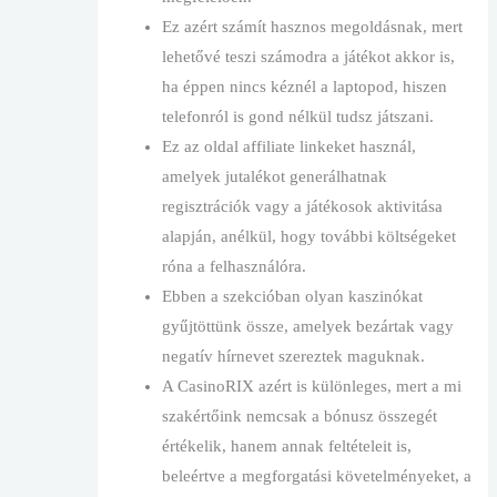
Ez azért számít hasznos megoldásnak, mert
lehetővé teszi számodra a játékot akkor is,
ha éppen nincs kéznél a laptopod, hiszen
telefonról is gond nélkül tudsz játszani.
Ez az oldal affiliate linkeket használ,
amelyek jutalékot generálhatnak
regisztrációk vagy a játékosok aktivitása
alapján, anélkül, hogy további költségeket
róna a felhasználóra.
Ebben a szekcióban olyan kaszinókat
gyűjtöttünk össze, amelyek bezártak vagy
negatív hírnevet szereztek maguknak.
A CasinoRIX azért is különleges, mert a mi
szakértőink nemcsak a bónusz összegét
értékelik, hanem annak feltételeit is,
beleértve a megforgatási követelményeket, a