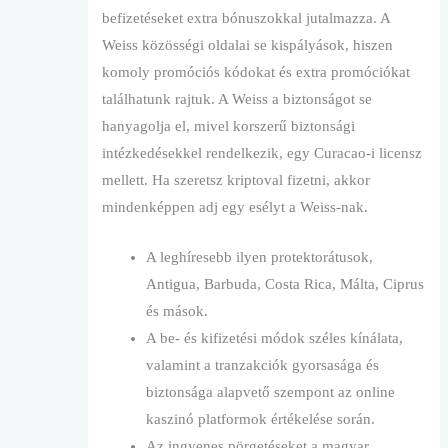
befizetéseket extra bónuszokkal jutalmazza. A
Weiss közösségi oldalai se kispályások, hiszen
komoly promóciós kódokat és extra promóciókat
találhatunk rajtuk. A Weiss a biztonságot se
hanyagolja el, mivel korszerű biztonsági
intézkedésekkel rendelkezik, egy Curacao-i licensz
mellett. Ha szeretsz kriptoval fizetni, akkor
mindenképpen adj egy esélyt a Weiss-nak.
A leghíresebb ilyen protektorátusok,
Antigua, Barbuda, Costa Rica, Málta, Ciprus
és mások.
A be- és kifizetési módok széles kínálata,
valamint a tranzakciók gyorsasága és
biztonsága alapvető szempont az online
kaszinó platformok értékelése során.
Az ingyenes pörgetéseket a magyar