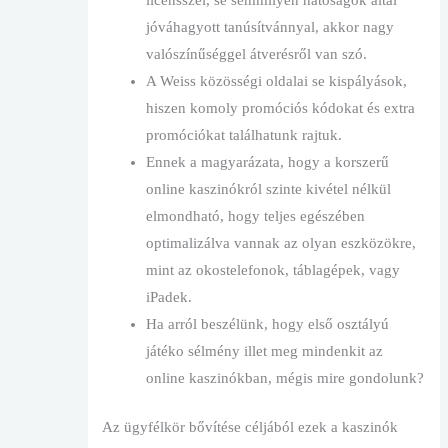
licensszel, se semmilyen hatóságok által
jóváhagyott tanúsítvánnyal, akkor nagy
valószínűséggel átverésről van szó.
A Weiss közösségi oldalai se kispályások,
hiszen komoly promóciós kódokat és extra
promóciókat találhatunk rajtuk.
Ennek a magyarázata, hogy a korszerű
online kaszinókról szinte kivétel nélkül
elmondható, hogy teljes egészében
optimalizálva vannak az olyan eszközökre,
mint az okostelefonok, táblagépek, vagy
iPadek.
Ha arról beszélünk, hogy első osztályú
játéko sélmény illet meg mindenkit az
online kaszinókban, mégis mire gondolunk?
Az ügyfélkör bővítése céljából ezek a kaszinók