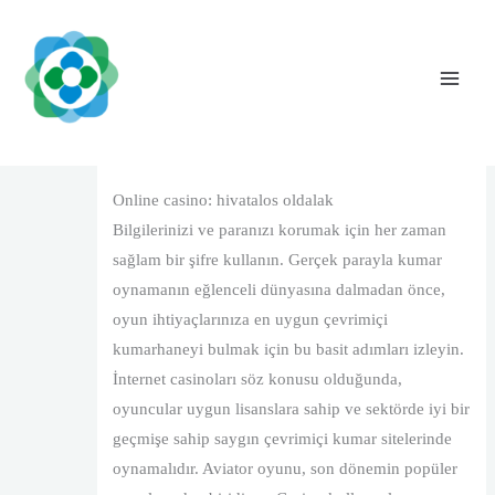
Skip
to
content
Online casino: hivatalos oldalak
Leave a Comment
/
ancorallZ 2000
/ By
The
Vaidya Admin
Online casino: hivatalos oldalak
Bilgilerinizi ve paranızı korumak için her zaman
sağlam bir şifre kullanın. Gerçek parayla kumar
oynamanın eğlenceli dünyasına dalmadan önce,
oyun ihtiyaçlarınıza en uygun çevrimiçi
kumarhaneyi bulmak için bu basit adımları izleyin.
İnternet casinoları söz konusu olduğunda,
oyuncular uygun lisanslara sahip ve sektörde iyi bir
geçmişe sahip saygın çevrimiçi kumar sitelerinde
oynamalıdır. Aviator oyunu, son dönemin popüler