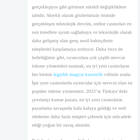
gerçekleşiyor gibi görünen sürekli değişikliklere
tabidir. Sürekli olarak gözlerimizin önünde
gerçekleşen teknolojik devrim, online casinoları en
son trendlere uyum sağlamaya ve teknolojik olarak
daha gelişmiş olan genç nesil bahisçilerin
taleplerini karşılamaya zorluyor. Daha önce de
belirttiğimiz gibi, oyunculara çok çeşitli mevcut
ödeme yöntemleri sunmak, en iyi yeni casinoların
her birinin
legjobb magyar kaszinók
cebinin asıdır.
İşte yeni casinolarda oyuncular için mevcut olan en
popüler ödeme yöntemleri. 2025’te Türkiye’deki
çevrimiçi kumar pazarı, en iyi yeni casinoların
pazarlama savaşında kafa kafaya geldiği ve web
sitelerine daha fazla müşteri çekmek için mücadele
ettiği yoğun bir savaş alanıdır.