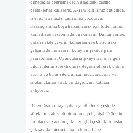
olmadığını belirlemek için aşağıdaki casino
özelliklerini kullanırız. Akşam için işiniz bittiğinde,
ister az ister fazla, çiplerinizi bozdurun.
Kazançlarınızı boşa harcamamak için lütfen onları
kumarhane hesabınızda bırakmayın. Bunun yerine,
onları nakde çevirin; kumarhaneye bir sonraki
gelişinizde her zaman kolay bir şekilde para
yatırabilirsiniz. Oyuncuların şikayetlerini ve geri
bildirimlerini sürekli olarak değerlendirerek online
casino ve bahis sitelerimizin incelemelerine ve
sıralamalarına kritik bir doğrulama katmanı
ekliyoruz.
Bu endüstri, ortaya çıkan yenilikler sayesinde
sürekli olarak sabit bir oranda gelişmiştir. Yönetim
grupları ve yazılım şirketleri gibi çeşitli kuruluşlar,
çok sayıda internet tabanlı kumarhane