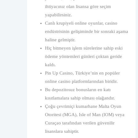
ihtiyacınız olan lisansa göre seçim
yapabilirsiniz.
Canlı krupiyeli online oyunlar, casino
endüstrisinin gelişiminde bir sonraki aşama
haline gelmiştir.
Hiç bitmeyen işlem sürelerine sahip eski
ödeme yöntemleri günleri çoktan geride
kaldı.
Pin Up Casino, Türkiye’nin en popüler
online casino platformlarından biridir.
Bu depozitosuz bonusların en katı
kısıtlamalara sahip olması olağandır.
Çoğu çevrimiçi kumarhane Malta Oyun
Otoritesi (MGA), Isle of Man (IOM) veya
Curaçao tarafından verilen güvenilir
lisanslara sahiptir.