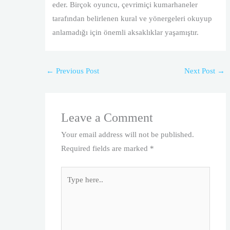
eder. Birçok oyuncu, çevrimiçi kumarhaneler
tarafından belirlenen kural ve yönergeleri okuyup
anlamadığı için önemli aksaklıklar yaşamıştır.
←
Previous Post
Next Post
→
Leave a Comment
Your email address will not be published.
Required fields are marked
*
Type
here..