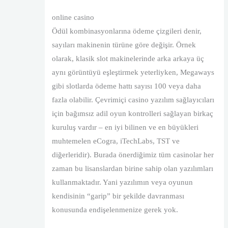
online casino
Ödül kombinasyonlarına ödeme çizgileri denir,
sayıları makinenin türüne göre değişir. Örnek
olarak, klasik slot makinelerinde arka arkaya üç
aynı görüntüyü eşleştirmek yeterliyken, Megaways
gibi slotlarda ödeme hattı sayısı 100 veya daha
fazla olabilir. Çevrimiçi casino yazılım sağlayıcıları
için bağımsız adil oyun kontrolleri sağlayan birkaç
kuruluş vardır – en iyi bilinen ve en büyükleri
muhtemelen eCogra, iTechLabs, TST ve
diğerleridir). Burada önerdiğimiz tüm casinolar her
zaman bu lisanslardan birine sahip olan yazılımları
kullanmaktadır. Yani yazılımın veya oyunun
kendisinin “garip” bir şekilde davranması
konusunda endişelenmenize gerek yok.