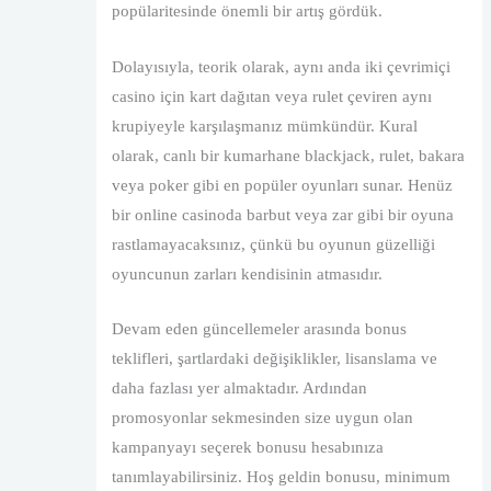
popülaritesinde önemli bir artış gördük.
Dolayısıyla, teorik olarak, aynı anda iki çevrimiçi
casino için kart dağıtan veya rulet çeviren aynı
krupiyeyle karşılaşmanız mümkündür. Kural
olarak, canlı bir kumarhane blackjack, rulet, bakara
veya poker gibi en popüler oyunları sunar. Henüz
bir online casinoda barbut veya zar gibi bir oyuna
rastlamayacaksınız, çünkü bu oyunun güzelliği
oyuncunun zarları kendisinin atmasıdır.
Devam eden güncellemeler arasında bonus
teklifleri, şartlardaki değişiklikler, lisanslama ve
daha fazlası yer almaktadır. Ardından
promosyonlar sekmesinden size uygun olan
kampanyayı seçerek bonusu hesabınıza
tanımlayabilirsiniz. Hoş geldin bonusu, minimum