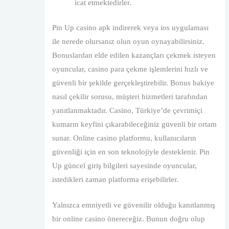
icat etmektedirler.
Pin Up casino apk indirerek veya ios uygulaması
ile nerede olursanız olun oyun oynayabilirsiniz.
Bonuslardan elde edilen kazançları çekmek isteyen
oyuncular, casino para çekme işlemlerini hızlı ve
güvenli bir şekilde gerçekleştirebilir. Bonus bakiye
nasıl çekilir sorusu, müşteri hizmetleri tarafından
yanıtlanmaktadır. Casino, Türkiye’de çevrimiçi
kumarın keyfini çıkarabileceğiniz güvenli bir ortam
sunar. Online casino platformu, kullanıcıların
güvenliği için en son teknolojiyle desteklenir. Pin
Up güncel giriş bilgileri sayesinde oyuncular,
istedikleri zaman platforma erişebilirler.
Yalnızca emniyetli ve güvenilir olduğu kanıtlanmış
bir online casino önereceğiz. Bunun doğru olup