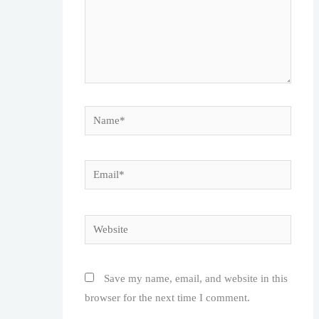
Name*
Email*
Website
Save my name, email, and website in this
browser for the next time I comment.