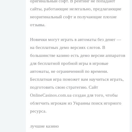
оригинальный софт. В рейтинг не попадают
сайты, работающие нелегально, предлагающие
неоригинальный софт и получающие плохие
отзывы.
Новички могут играть в автоматы без денег —
на бесплатных демо версиях слотов. В
большинстве казино есть демо версии аппаратов
для бесплатной пробной игры в игровые
автоматы, не ограниченной по времени.
Бесплатная игра поможет вам научиться играть,
подготовить свою стратегию. Сайт
OnlineCasinos.com.ua создан для того, чтобы
облегчить игрокам из Украины поиск игорного
ресурса.
лучшие казино