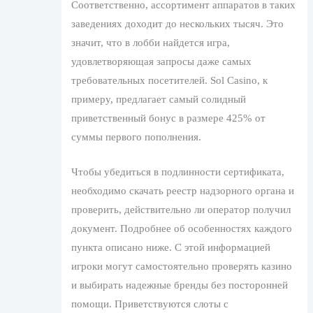
Соответственно, ассортимент аппаратов в таких
заведениях доходит до нескольких тысяч. Это
значит, что в лобби найдется игра,
удовлетворяющая запросы даже самых
требовательных посетителей. Sol Casino, к
примеру, предлагает самый солидный
приветственный бонус в размере 425% от
суммы первого пополнения.
Чтобы убедиться в подлинности сертификата,
необходимо скачать реестр надзорного органа и
проверить, действительно ли оператор получил
документ. Подробнее об особенностях каждого
пункта описано ниже. С этой информацией
игроки могут самостоятельно проверять казино
и выбирать надежные бренды без посторонней
помощи. Приветствуются слоты с