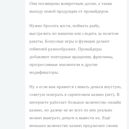
Они посвящены конкретным датам, а также
выходу новой продукции от провайдеров.
Нужно бросить кости, поймать рыбу,
выстрелить по мишени или следить за полетом
ракеты. Бонусные игры и функции делают
геймплей разнообразнее. Провайдеры
добавляют повторные вращения, фриспины,
прогрессивные множители и другие
модификаторы.
Ну а если вам нравится сливать деньги впустую,
советую поиграть в скриптовом казино (нет). В
интернете работает большое количество онлайн
казино, но далеко не во всех из них реально
можно выиграть деньги и вывести их. Ещё
меньшее количество казино предлагают своим