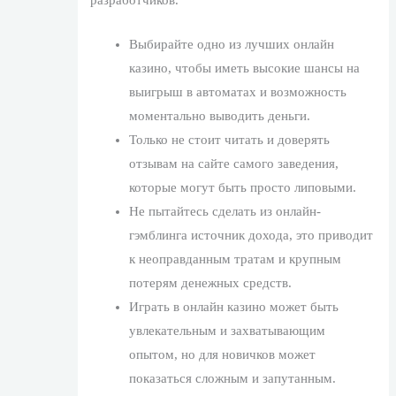
Выбирайте одно из лучших онлайн
казино, чтобы иметь высокие шансы на
выигрыш в автоматах и возможность
моментально выводить деньги.
Только не стоит читать и доверять
отзывам на сайте самого заведения,
которые могут быть просто липовыми.
Не пытайтесь сделать из онлайн-
гэмблинга источник дохода, это приводит
к неоправданным тратам и крупным
потерям денежных средств.
Играть в онлайн казино может быть
увлекательным и захватывающим
опытом, но для новичков может
показаться сложным и запутанным.