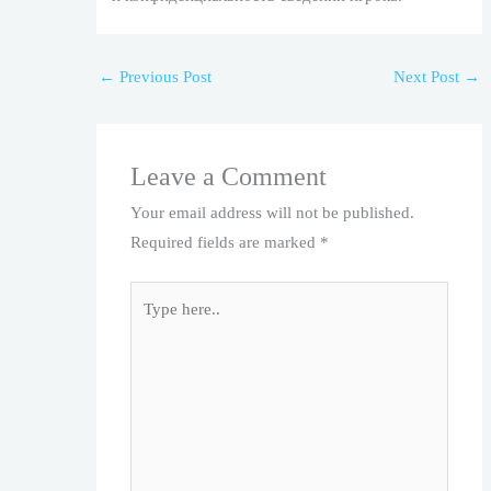
←
Previous Post
Next Post
→
Leave a Comment
Your email address will not be published.
Required fields are marked
*
Type
here..