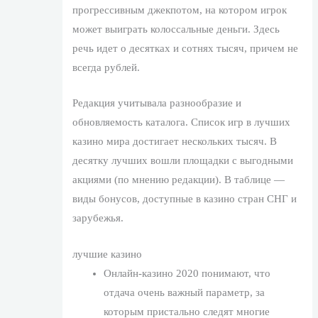
прогрессивным джекпотом, на котором игрок
может выиграть колоссальные деньги. Здесь
речь идет о десятках и сотнях тысяч, причем не
всегда рублей.
Редакция учитывала разнообразие и
обновляемость каталога. Список игр в лучших
казино мира достигает нескольких тысяч. В
десятку лучших вошли площадки с выгодными
акциями (по мнению редакции). В таблице —
виды бонусов, доступные в казино стран СНГ и
зарубежья.
лучшие казино
Онлайн-казино 2020 понимают, что
отдача очень важный параметр, за
которым пристально следят многие