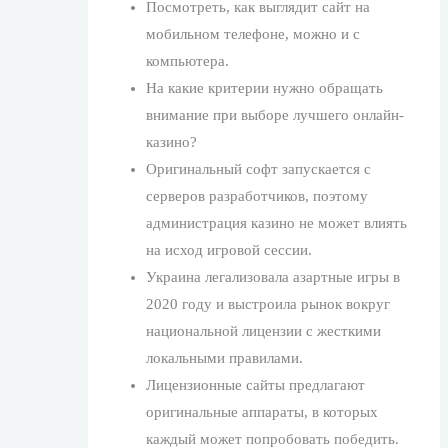
Посмотреть, как выглядит сайт на
мобильном телефоне, можно и с
компьютера.
На какие критерии нужно обращать
внимание при выборе лучшего онлайн-
казино?
Оригинальный софт запускается с
серверов разработчиков, поэтому
администрация казино не может влиять
на исход игровой сессии.
Украина легализовала азартные игры в
2020 году и выстроила рынок вокруг
национальной лицензии с жесткими
локальными правилами.
Лицензионные сайты предлагают
оригинальные аппараты, в которых
каждый может попробовать победить.