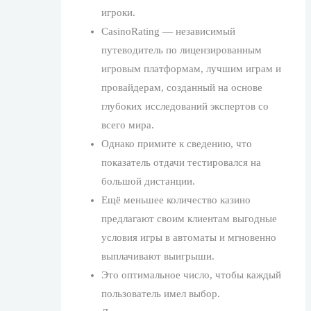
игроки.
CasinoRating — независимый
путеводитель по лицензированным
игровым платформам, лучшим играм и
провайдерам, созданный на основе
глубоких исследований экспертов со
всего мира.
Однако примите к сведению, что
показатель отдачи тестировался на
большой дистанции.
Ещё меньшее количество казино
предлагают своим клиентам выгодные
условия игры в автоматы и мгновенно
выплачивают выигрыши.
Это оптимальное число, чтобы каждый
пользователь имел выбор.