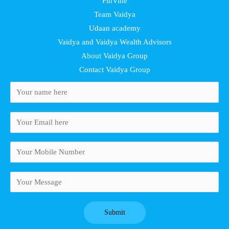
FinVine
Team Vaidya
Udaan academy
Vaidya and Vaidya Wealth Advisors
About Vaidya Group
Contact Vaidya Group