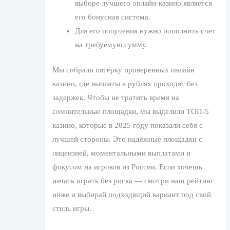
выборе лучшего онлайн-казино является
его бонусная система.
Для его получения нужно пополнить счет
на требуемую сумму.
Мы собрали пятёрку проверенных онлайн
казино, где выплаты в рублях проходят без
задержек. Чтобы не тратить время на
сомнительные площадки, мы выделили ТОП-5
казино, которые в 2025 году показали себя с
лучшей стороны. Это надёжные площадки с
лицензией, моментальными выплатами и
фокусом на игроков из России. Если хочешь
начать играть без риска — смотри наш рейтинг
ниже и выбирай подходящий вариант под свой
стиль игры.