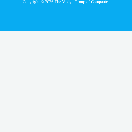
Copyright © 2026 The Vaidya Group of Companies