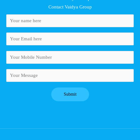
Contact Vaidya Group