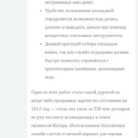
потраченных ими денег.
Удобство пользования площадкой
определяется возможностью делать
депозит и выводить деньги при помощи
конкретных платежных инструментов.
Данный критерий отбора площадок
важен, так как служба поддержки должна
быстро помогать справляться с
критическими ошибками, мешающими
игре.
Одна из этих работ стала самой дорогой из
когда-либо проданных картин по состоянию на
2012 год — тогда она ушла за 250 млн долларов
из рук частного коллекционера к семье
правителя Катара. Использование бесплатных
онлайн слотов отличный вариант для оценки