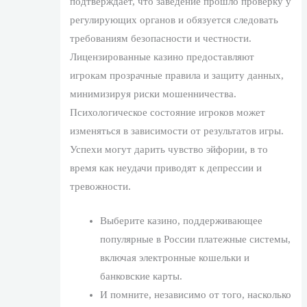
подтверждает, что заведение прошло проверку у
регулирующих органов и обязуется следовать
требованиям безопасности и честности.
Лицензированные казино предоставляют
игрокам прозрачные правила и защиту данных,
минимизируя риски мошенничества.
Психологическое состояние игроков может
изменяться в зависимости от результатов игры.
Успехи могут дарить чувство эйфории, в то
время как неудачи приводят к депрессии и
тревожности.
Выберите казино, поддерживающее
популярные в России платежные системы,
включая электронные кошельки и
банковские карты.
И помните, независимо от того, насколько