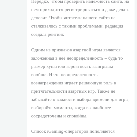
Нередко, чтобы проверить надежность сайта, на
нем приходится регистрироваться и даже делать
депозит. Чтобы читатели нашего сайта не
сталкивались с такими проблемами, редакция
создала рейтинг.
Одним из признаков азартной игры является
заложенная в неё неопределенность – будь то
размер куша или вероятность выигрыша
вообще. И эта неопределенность
вознаграждения играет решающую роль в
притягательности азартных игр. Также не
забывайте о важности выбора времени для игры;
выбирайте моменты, когда вы наиболее
сосредоточены и спокойны.
Список iGaming-операторов пополняется