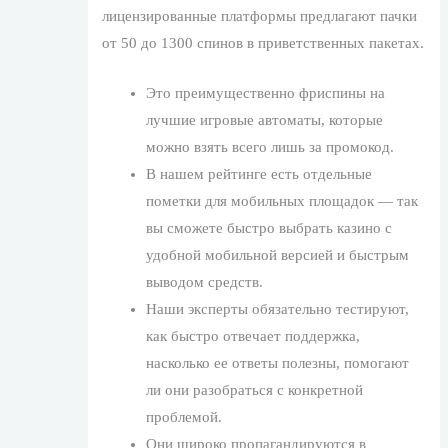
лицензированные платформы предлагают пачки
от 50 до 1300 спинов в приветственных пакетах.
Это преимущественно фриспины на
лучшие игровые автоматы, которые
можно взять всего лишь за промокод.
В нашем рейтинге есть отдельные
пометки для мобильных площадок — так
вы сможете быстро выбрать казино с
удобной мобильной версией и быстрым
выводом средств.
Наши эксперты обязательно тестируют,
как быстро отвечает поддержка,
насколько ее ответы полезны, помогают
ли они разобраться с конкретной
проблемой.
Они широко пропагандируются в