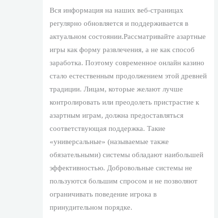
Вся информация на наших веб-страницах
регулярно обновляется и поддерживается в
актуальном состоянии.Рассматривайте азартные
игры как форму развлечения, а не как способ
заработка. Поэтому современное онлайн казино
стало естественным продолжением этой древней
традиции. Лицам, которые желают лучше
контролировать или преодолеть пристрастие к
азартным играм, должна предоставляться
соответствующая поддержка. Такие
«универсальные» (называемые также
обязательными) системы обладают наибольшей
эффективностью. Добровольные системы не
пользуются большим спросом и не позволяют
ограничивать поведение игрока в
принудительном порядке.