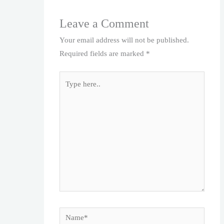
Leave a Comment
Your email address will not be published.
Required fields are marked
*
Type
here..
Name*