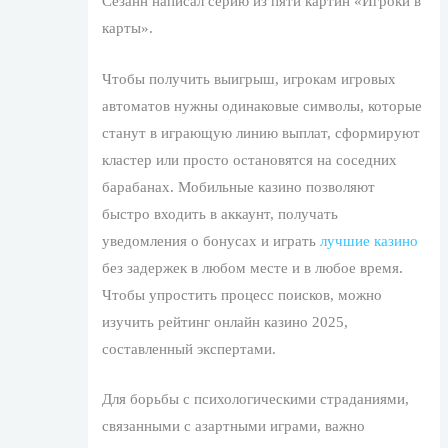
Сезанн написал серию из пяти картин «Игроки в
карты».
Чтобы получить выигрыш, игрокам игровых
автоматов нужны одинаковые символы, которые
станут в играющую линию выплат, сформируют
кластер или просто остановятся на соседних
барабанах. Мобильные казино позволяют
быстро входить в аккаунт, получать
уведомления о бонусах и играть
лучшие казино
без задержек в любом месте и в любое время.
Чтобы упростить процесс поисков, можно
изучить рейтинг онлайн казино 2025,
составленный экспертами.
Для борьбы с психологическими страданиями,
связанными с азартными играми, важно