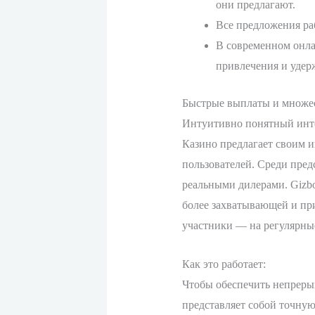
они предлагают.
Все предложения ра
В современном онла
привлечения и удер
Быстрые выплаты и множе
Интуитивно понятный интер
Казино предлагает своим 
пользователей. Среди пред
реальными дилерами. Gizbo
более захватывающей и пр
участники — на регулярны
Как это работает:
Чтобы обеспечить непрерыв
представляет собой точную