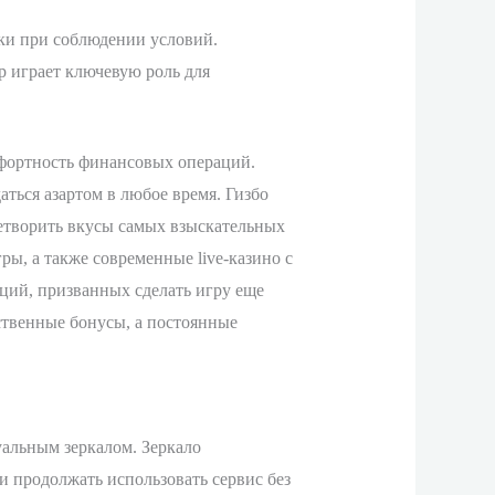
ки при соблюдении условий.
р играет ключевую роль для
фортность финансовых операций.
ться азартом в любое время. Гизбо
етворить вкусы самых взыскательных
ы, а также современные live-казино с
ций, призванных сделать игру еще
твенные бонусы, а постоянные
уальным зеркалом. Зеркало
и продолжать использовать сервис без