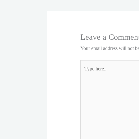
Leave a Commen
Your email address will not b
Type
here..