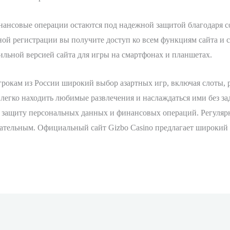
ансовые операции остаются под надежной защитой благодаря 
ой регистрации вы получите доступ ко всем функциям сайта и с
ильной версией сайта для игры на смартфонах и планшетах.
грокам из России широкий выбор азартных игр, включая слоты, 
 легко находить любимые развлечения и наслаждаться ими без з
т защиту персональных данных и финансовых операций. Регуляр
кательным. Официальный сайт Gizbo Casino предлагает широкий