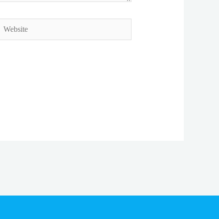
ebsite