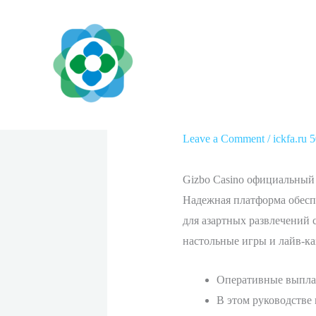
Skip
to
content
официальный сайт, 
Leave a Comment
/
ickfa.ru 
Gizbo Casino официальный 
Надежная платформа обеспе
для азартных развлечений 
настольные игры и лайв-ка
Оперативные выплат
В этом руководстве 