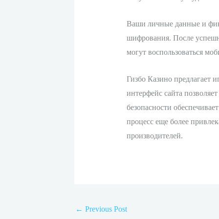
Ваши личные данные и фин
шифрования. После успешн
могут воспользоваться моб
Гизбо Казино предлагает и
интерфейс сайта позволяет
безопасности обеспечивае
процесс еще более привле
производителей.
←
Previous Post