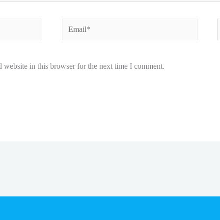
Email*
W
website in this browser for the next time I comment.