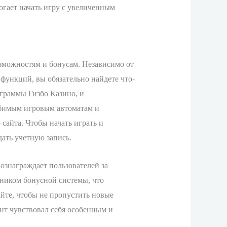
гает начать игру с увеличенным
зможностям и бонусам. Независимо от
функций, вы обязательно найдете что-
граммы Гизбо Казино, и
юбимым игровым автоматам и
 сайта. Чтобы начать играть и
дать учетную запись.
ознаграждает пользователей за
ником бонусной системы, что
йте, чтобы не пропустить новые
нт чувствовал себя особенным и