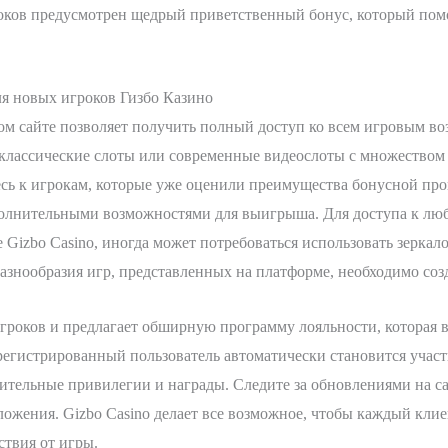
оков предусмотрен щедрый приветственный бонус, который помо
я новых игроков Гизбо Казино
ом сайте позволяет получить полный доступ ко всем игровым во
 классические слоты или современные видеослоты с множеством 
есь к игрокам, которые уже оценили преимущества бонусной про
полнительными возможностями для выигрыша. Для доступа к л
Gizbo Casino, иногда может потребоваться использовать зеркало
разнообразия игр, представленных на платформе, необходимо соз
игроков и предлагает обширную программу лояльности, которая в
регистрированный пользователь автоматически становится участ
ительные привилегии и награды. Следите за обновлениями на са
ожения. Gizbo Casino делает все возможное, чтобы каждый клие
твия от игры.