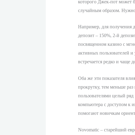
которого Джек-пот может 
случайным образом. Нужно 
Например, для получения д
депозит – 150%, 2-й депози
посвященном казино с мгно
активных пользователей и 
встречается редко и чаще 
Оба же эти показателя вли
прокрутку, тем меньше раз
пользователями целый ряд 
компьютера с доступом к 
помогают новичкам ориент
Novomatic – старейший ев