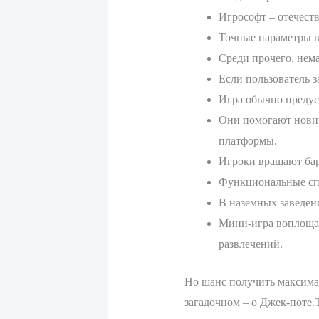
Игрософт – отечеств
Точные параметры в
Среди прочего, нем
Если пользователь з
Игра обычно предусм
Они помогают нович
платформы.
Игроки вращают бар
Функциональные спо
В наземных заведен
Мини-игра воплощае
развлечений.
Но шанс получить максимал
загадочном – о Джек-поте.