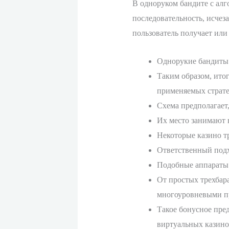
В одноруком бандите с ал
последовательность, исчез
пользователь получает ил
Однорукие бандиты 
Таким образом, итог
применяемых страте
Схема предполагает
Их место занимают 
Некоторые казино тр
Ответственный подхо
Подобные аппараты 
От простых трехбар
многоуровневыми п
Такое бонусное пре
виртуальных казино