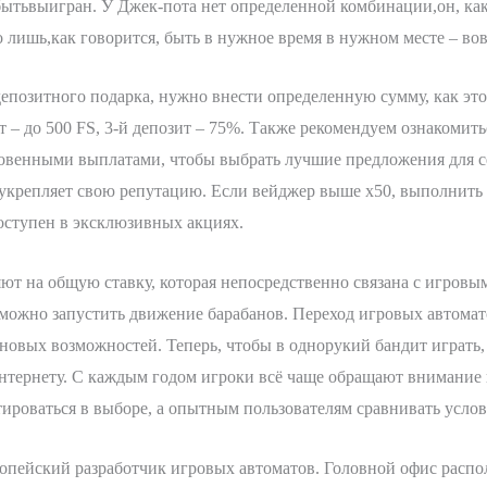
бытьвыигран. У Джек-пота нет определенной комбинации,он, как
лишь,как говорится, быть в нужное время в нужном месте – вов
епозитного подарка, нужно внести определенную сумму, как это
т – до 500 FS, 3-й депозит – 75%. Также рекомендуем ознакомить
венными выплатами, чтобы выбрать лучшие предложения для себ
укрепляет свою репутацию. Если вейджер выше x50, выполнить 
доступен в эксклюзивных акциях.
яют на общую ставку, которая непосредственно связана с игровы
 можно запустить движение барабанов. Переход игровых автома
новых возможностей. Теперь, чтобы в однорукий бандит играть,
интернету. С каждым годом игроки всё чаще обращают внимание
ироваться в выборе, а опытным пользователям сравнивать усло
ропейский разработчик игровых автоматов. Головной офис расп