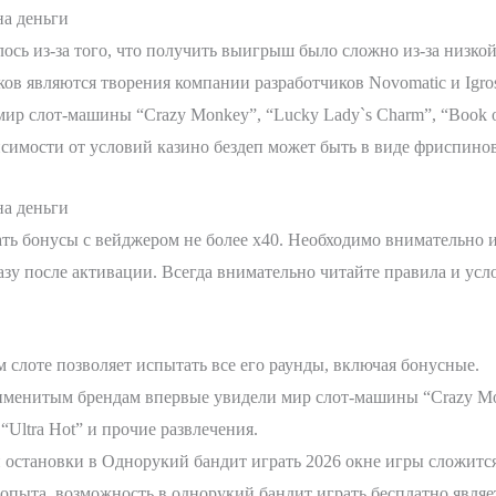
на деньги
лось из-за того, что получить выигрыш было сложно из-за низ
ов являются творения компании разработчиков Novomatic и Igro
р слот-машины “Crazy Monkey”, “Lucky Lady`s Charm”, “Book of Ra
исимости от условий казино бездеп может быть в виде фриспино
на деньги
ь бонусы с вейджером не более х40. Необходимо внимательно и
разу после активации. Всегда внимательно читайте правила и усл
 слоте позволяет испытать все его раунды, включая бонусные.
именитым брендам впервые увидели мир слот-машины “Crazy Mon
, “Ultra Hot” и прочие развлечения.
 остановки в Однорукий бандит играть 2026 окне игры сложитс
 опыта, возможность в однорукий бандит играть бесплатно явл