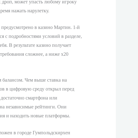
 дроп, может упасть любому игроку
ремя нажать нарулетку.
 предусмотрено в казино Мартин. 1-й
ся с подробностями условий в разделе,
я. В результате казино получает
требования сложнее, а ниже x20
м балансом. Чем выше ставка на
тов в цифровую среду открыл перед
 достаточно смартфона или
 на независимые рейтинги. Они
вия и находить новые платформы.
оложен в городе Гумпольдскирхен