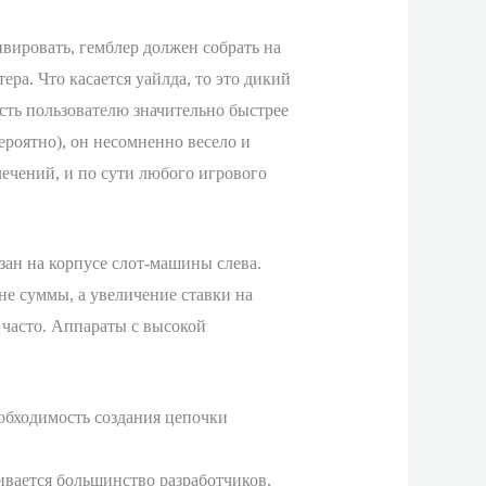
вировать, гемблер должен собрать на
ера. Что касается уайлда, то это дикий
ость пользователю значительно быстрее
ероятно), он несомненно весело и
лечений, и по сути любого игрового
н на корпусе слот-машины слева.
не суммы, а увеличение ставки на
часто. Аппараты с высокой
обходимость создания цепочки
вается большинство разработчиков.