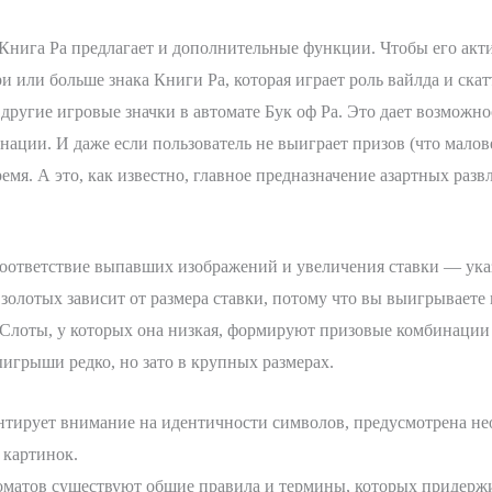
 Книга Ра предлагает и дополнительные функции. Чтобы его акти
 или больше знака Книги Ра, которая играет роль вайлда и скатт
 другие игровые значки в автомате Бук оф Ра. Это дает возможн
нации. И даже если пользователь не выиграет призов (что малов
емя. А это, как известно, главное предназначение азартных разв
тветствие выпавших изображений и увеличения ставки — указа
олотых зависит от размера ставки, потому что вы выигрываете 
Слоты, у которых она низкая, формируют призовые комбинации 
игрыши редко, но зато в крупных размерах.
ентирует внимание на идентичности символов, предусмотрена не
 картинок.
оматов существуют общие правила и термины, которых придержи