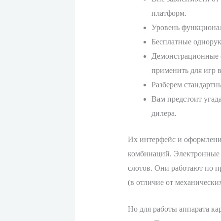
платформ.
Уровень функционал
Бесплатные однорук
Демонстрационные с
применить для игр в
Разберем стандартны
Вам предстоит угада
дилера.
Их интерфейс и оформлени
комбинаций. Электронные о
слотов. Они работают по п
(в отличие от механически
Но для работы аппарата к