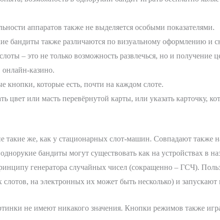
ьности аппаратов также не выделяется особыми показателями.
ие бандиты также различаются по визуальному оформлению и 
лоты – это не только возможность развлечься, но и получение 
 онлайн-казино.
е кнопки, которые есть, почти на каждом слоте.
ть цвет или масть перевёрнутой карты, или указать карточку, ко
е такие же, как у стационарных слот-машин. Совпадают также 
днорукие бандиты могут существовать как на устройствах в наз
ринципу генератора случайных чисел (сокращенно – ГСЧ). Поль
х слотов, на электронных их может быть несколько) и запускают
артинки не имеют никакого значения. Кнопки режимов также иг