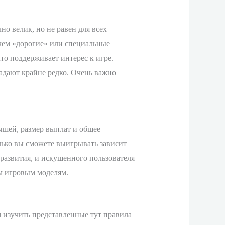
о велик, но не равен для всех
чем «дорогие» или специальные
то поддерживает интерес к игре.
адают крайне редко. Очень важно
ышей, размер выплат и общее
олько вы сможете выигрывать зависит
 развития, и искушенного пользователя
м игровым моделям.
 изучить представленные тут правила