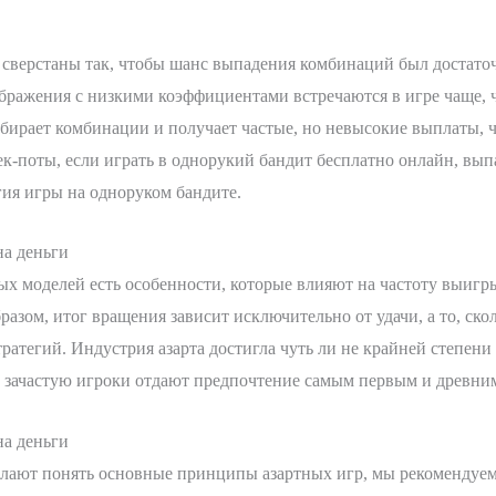
сверстаны так, чтобы шанс выпадения комбинаций был достаточн
ображения с низкими коэффициентами встречаются в игре чаще, 
обирает комбинации и получает частые, но невысокие выплаты, ч
-поты, если играть в однорукий бандит бесплатно онлайн, вып
гия игры на одноруком бандите.
на деньги
тых моделей есть особенности, которые влияют на частоту выигр
разом, итог вращения зависит исключительно от удачи, а то, ск
ратегий. Индустрия азарта достигла чуть ли не крайней степени
о зачастую игроки отдают предпочтение самым первым и древни
на деньги
елают понять основные принципы азартных игр, мы рекомендуем