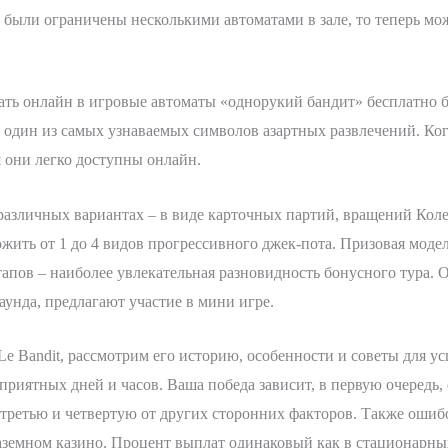
 были ограничены несколькими автоматами в зале, то теперь мо
ать онлайн в игровые автоматы «однорукий бандит» бесплатно б
 один из самых узнаваемых символов азартных развлечений. Ког
я они легко доступны онлайн.
азличных вариантах – в виде карточных партий, вращений Коле
жить от 1 до 4 видов прогрессивного джек-пота. Призовая мод
апов – наиболее увлекательная разновидность бонусного тура.
унда, предлагают участие в мини игре.
Le Bandit, рассмотрим его историю, особенности и советы для у
приятных дней и часов. Ваша победа зависит, в первую очередь, 
в третью и четвертую от других сторонних факторов. Также ошибо
аземном казино. Процент выплат одинаковый как в стационарных