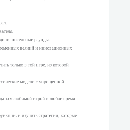
зал.
вателя.
 дополнительные раунды.
временных веяний и инновационных
ить только в той игре, из которой
ссические модели с упрощенной
даться любимой игрой в любое время
ункции, и изучить стратегии, которые