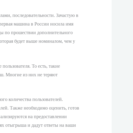
ами, последовательности. Зачастую в
 первая машина в России носила имя
ады по прошествии дополнительного
которая будет выше номиналом, чем у
пользователя. То есть, такие
ш. Многие из них не теряют
шого количества пользователей.
лей. Также необходимо оценить, готов
иализируются на предоставлении
иях отыгрыша и дадут ответы на ваши