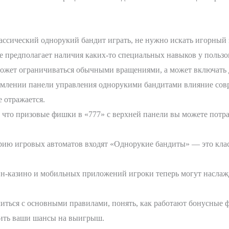
ассический однорукий бандит играть, не нужно искать игорный 
е предполагает наличия каких-то специальных навыков у пользо
может ограничиваться обычными вращениями, а может включать
рмлении панели управления однорукими бандитами влияние со
 отражается.
 что призовые фишки в «777» с верхней панели вы можете потрат
рию игровых автоматов входят «Однорукие бандиты» — это кла
н-казино и мобильных приложений игроки теперь могут наслаж
иться с основными правилами, понять, как работают бонусные ф
ить ваши шансы на выигрыш.