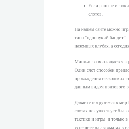
Если раньше игроки
слотов.
На нашем сайте можно игр
типа “однорукий бандит” –
наземных клубах, а сегодн
Мини-игра воплощается в р
Один слот способен предло
прохождения нескольких эт
данным видом призового ра
Давайте погрузимся в мир 
слотах не существует благо
тактики и игры, и только 
успешнее на автоматах в н