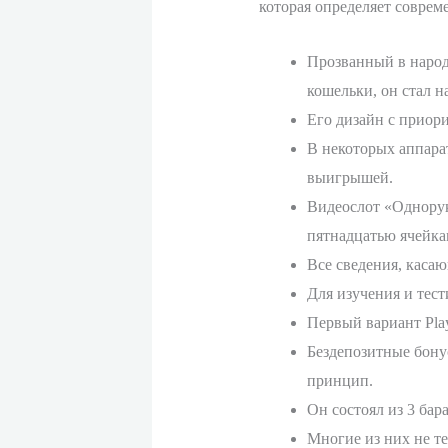
которая определяет соврем
Прозванный в народ
кошельки, он стал н
Его дизайн с приор
В некоторых аппара
выигрышей.
Видеослот «Однорук
пятнадцатью ячейка
Все сведения, касаю
Для изучения и тес
Первый вариант Play
Бездепозитные бону
принцип.
Он состоял из 3 ба
Многие из них не т