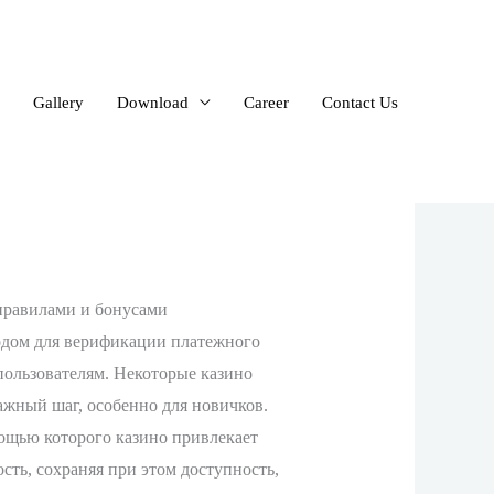
Gallery
Download
Career
Contact Us
ые автоматы с простыми
правилами и бонусами
одом для верификации платежного
пользователям. Некоторые казино
ажный шаг, особенно для новичков.
мощью которого казино привлекает
ть, сохраняя при этом доступность,