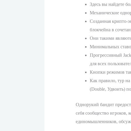
Здесь вы найдете б
Механические однор
Созданная крипто-э
блокчейна в сочетан
Они такими являютс
Минимальных ставок
Прогрессивный Jack
для всех пользовате
Кнопки режимов так
Как правило, тур н
(Double, Удвоить) п
Однорукий бандит предоста
себя сообщество игроков, 
единомышленников, обсужда