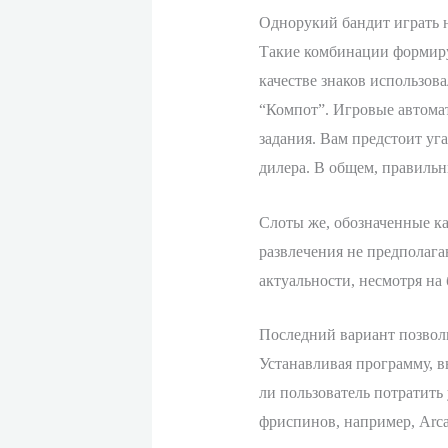
Однорукий бандит играть 
Такие комбинации формиру
качестве знаков использов
“Компот”. Игровые автомат
задания. Вам предстоит уга
дилера. В общем, правильн
Слоты же, обозначенные ка
развлечения не предполага
актуальности, несмотря на
Последний вариант позволит
Устанавливая программу, в
ли пользователь потратить
фриспинов, например, Arca