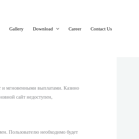
Gallery
Download
Career
Contact Us
 входа в казино
ют и мгновенными выплатами. Казино
новной сайт недоступен,
мен. Пользователю необходимо будет