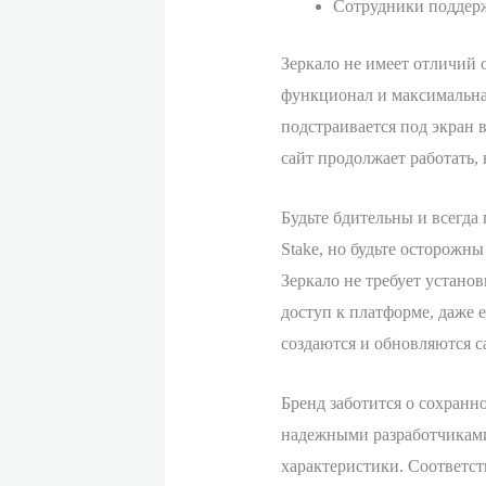
Сотрудники поддерж
Зеркало не имеет отличий 
функционал и максимальная
подстраивается под экран
сайт продолжает работать, 
Будьте бдительны и всегда
Stake, но будьте осторожны
Зеркало не требует устано
доступ к платформе, даже 
создаются и обновляются с
Бренд заботится о сохран
надежными разработчиками
характеристики. Соответст