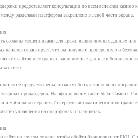
ддержки предоставляют консультации по всем аспектам казино 
между разделами платформы закреплено в левой части экрана.
дня
быть созданы мошенниками для кражи ваших личных данных ил
 каналов гарантирует, что вы получите проверенную и безопасн
ческих сайтов и сохранить ваши личные данные в безопасности
ьных сетях.
платам не предусмотрены, но могут быть установлены посредни
пулярных провайдеров. На официальном сайте Stake Casino в Ро
ой и мобильной версиях. Интерфейс автоматически подстраивает
добство управления на смартфонах и планшетах.
дня
ии сайта на другом домене, чтобы обойти блокировки от РКН. 