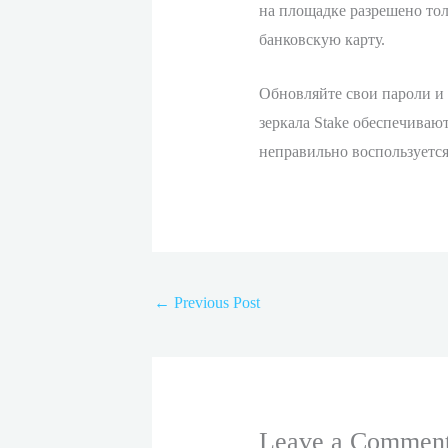
на площадке разрешено то
банковскую карту.
Обновляйте свои пароли и
зеркала Stake обеспечиваю
неправильно воспользуетс
←
Previous Post
Leave a Commen