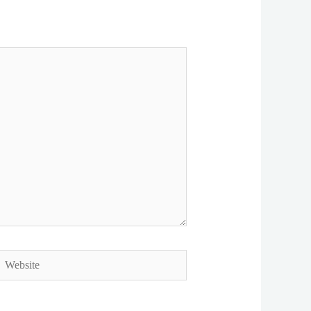
ebsite