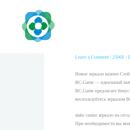
Skip
to
content
Новое зеркало кази
Leave a Comment
/
2500Z
/ 
Новое зеркало казино Стей
BC.Game — идеальный выбо
BC.Game предлагает бонус 
воспользуйтесь зеркалом B
stake casino зеркало на сего
При необходимости вы мож