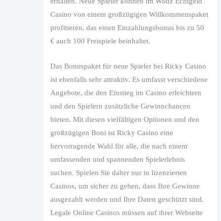
erhalten. Neue Spieler können im Wildz Echtgeld
Casino von einem großzügigen Willkommenspaket
profitieren, das einen Einzahlungsbonus bis zu 50
€ auch 100 Freispiele beinhaltet.
Das Bonuspaket für neue Spieler bei Ricky Casino
ist ebenfalls sehr attraktiv. Es umfasst verschiedene
Angebote, die den Einstieg im Casino erleichtern
und den Spielern zusätzliche Gewinnchancen
bieten. Mit diesen vielfältigen Optionen und den
großzügigen Boni ist Ricky Casino eine
hervorragende Wahl für alle, die nach einem
umfassenden und spannenden Spielerlebnis
suchen. Spielen Sie daher nur in lizenzierten
Casinos, um sicher zu gehen, dass Ihre Gewinne
ausgezahlt werden und Ihre Daten geschützt sind.
Legale Online Casinos müssen auf ihrer Webseite