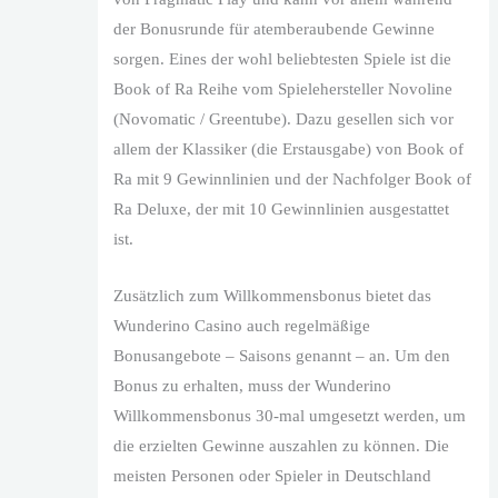
der Bonusrunde für atemberaubende Gewinne
sorgen. Eines der wohl beliebtesten Spiele ist die
Book of Ra Reihe vom Spielehersteller Novoline
(Novomatic / Greentube). Dazu gesellen sich vor
allem der Klassiker (die Erstausgabe) von Book of
Ra mit 9 Gewinnlinien und der Nachfolger Book of
Ra Deluxe, der mit 10 Gewinnlinien ausgestattet
ist.
Zusätzlich zum Willkommensbonus bietet das
Wunderino Casino auch regelmäßige
Bonusangebote – Saisons genannt – an. Um den
Bonus zu erhalten, muss der Wunderino
Willkommensbonus 30-mal umgesetzt werden, um
die erzielten Gewinne auszahlen zu können. Die
meisten Personen oder Spieler in Deutschland