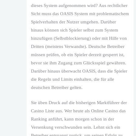
dieses System aufgenommen wird? Aus rechtlicher
Sicht muss das OASIS System mit problematischem
Spielverhalten der Nutzer umgehen. Darüber
hinaus können sich Spieler selbst zum System
hinzufügen (Selbstblockierung) oder mit Hilfe von
Dritten (meistens Verwandte). Deutsche Betreiber
müssen prüfen, ob ein Spieler derzeit gesperrt ist,
bevor sie ihm Zugang zum Glücksspiel gewähren.
Darüber hinaus überwacht OASIS, dass die Spieler
die Regeln und Limits einhalten, die für alle
deutschen Betreiber gelten.
Sie üben Druck auf die bisherigen Marktführer der
Casino Liste aus. Wer heute als Online Casino das
Ranking anführt, kann morgen schon in der
Versenkung verschwunden sein. Lehnt sich ein
Betreiber entspannt zurück, um seinen Erfolg zu