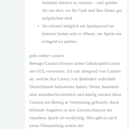
Anbieter klicken zu müssen – und spielen
Sie nur dort, wo Ihr Geld und Ihre Daten gut
aufgehoben sind.
Sie müssen lediglich ein Spieleportal im
Internet finden und es öffnen, um Spiele um
echtgeld zu spielen.
gute online casinos
Betrugs-Casinos können keine Glücksspiel-Lizenz
der GGL vorweisen. Ich rate dringend von Casinos
ab, welche ihre Lizenz von Behörden außerhalb
Deutschlands bekommen haben. Deren Standards
sind unterdurchschnittlich und häufig werden diese
Casinos mit Betrug in Verbindung gebracht. Auch
fehlende Angaben zu den Gewinnchancen der
einzelnen Spiele ist verdächtig. Hier gibt es auch
keine Überprüfung seitens der