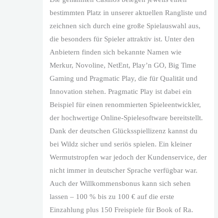
bestimmten Platz in unserer aktuellen Rangliste und
zeichnen sich durch eine große Spielauswahl aus,
die besonders für Spieler attraktiv ist. Unter den
Anbietern finden sich bekannte Namen wie
Merkur, Novoline, NetEnt, Play’n GO, Big Time
Gaming und Pragmatic Play, die für Qualität und
Innovation stehen. Pragmatic Play ist dabei ein
Beispiel für einen renommierten Spieleentwickler,
der hochwertige Online-Spielesoftware bereitstellt.
Dank der deutschen Glücksspiellizenz kannst du
bei Wildz sicher und seriös spielen. Ein kleiner
Wermutstropfen war jedoch der Kundenservice, der
nicht immer in deutscher Sprache verfügbar war.
Auch der Willkommensbonus kann sich sehen
lassen – 100 % bis zu 100 € auf die erste
Einzahlung plus 150 Freispiele für Book of Ra.