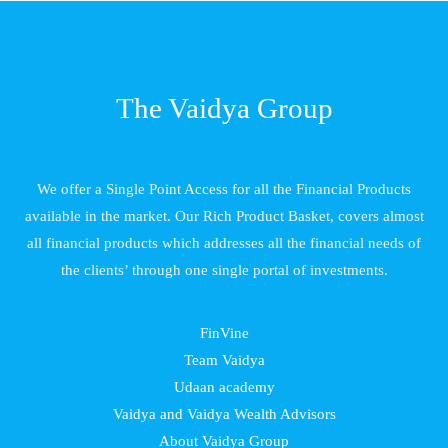
The Vaidya Group
We offer a Single Point Access for all the Financial Products
available in the market. Our Rich Product Basket, covers almost
all financial products which addresses all the financial needs of
the clients’ through one single portal of investments.
FinVine
Team Vaidya
Udaan academy
Vaidya and Vaidya Wealth Advisors
About Vaidya Group