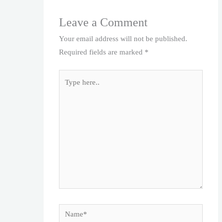
Leave a Comment
Your email address will not be published.
Required fields are marked
*
Type
here..
Name*