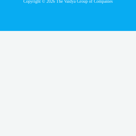
Copyright © 2026 The Vaidya Group of Companies