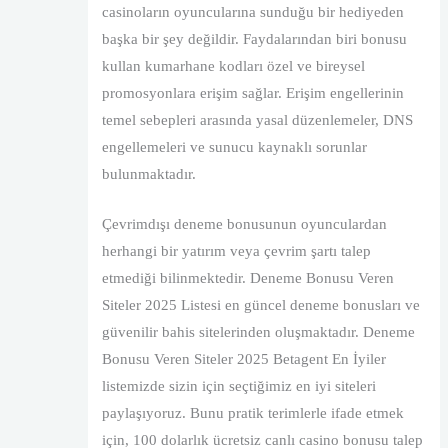
casinoların oyuncularına sunduğu bir hediyeden
başka bir şey değildir. Faydalarından biri bonusu
kullan kumarhane kodları özel ve bireysel
promosyonlara erişim sağlar. Erişim engellerinin
temel sebepleri arasında yasal düzenlemeler, DNS
engellemeleri ve sunucu kaynaklı sorunlar
bulunmaktadır.
Çevrimdışı deneme bonusunun oyunculardan
herhangi bir yatırım veya çevrim şartı talep
etmediği bilinmektedir. Deneme Bonusu Veren
Siteler 2025 Listesi en güncel deneme bonusları ve
güvenilir bahis sitelerinden oluşmaktadır. Deneme
Bonusu Veren Siteler 2025 Betagent En İyiler
listemizde sizin için seçtiğimiz en iyi siteleri
paylaşıyoruz. Bunu pratik terimlerle ifade etmek
için, 100 dolarlık ücretsiz canlı casino bonusu talep