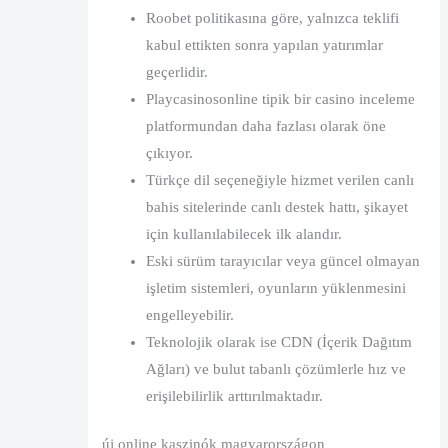
Roobet politikasına göre, yalnızca teklifi
kabul ettikten sonra yapılan yatırımlar
geçerlidir.
Playcasinosonline tipik bir casino inceleme
platformundan daha fazlası olarak öne
çıkıyor.
Türkçe dil seçeneğiyle hizmet verilen canlı
bahis sitelerinde canlı destek hattı, şikayet
için kullanılabilecek ilk alandır.
Eski sürüm tarayıcılar veya güncel olmayan
işletim sistemleri, oyunların yüklenmesini
engelleyebilir.
Teknolojik olarak ise CDN (İçerik Dağıtım
Ağları) ve bulut tabanlı çözümlerle hız ve
erişilebilirlik arttırılmaktadır.
új online kaszinók magyarországon