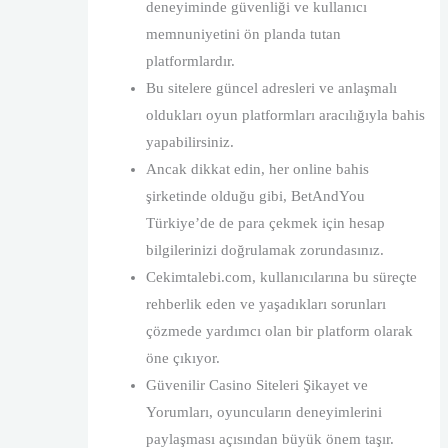
deneyiminde güvenliği ve kullanıcı
memnuniyetini ön planda tutan
platformlardır.
Bu sitelere güncel adresleri ve anlaşmalı
oldukları oyun platformları aracılığıyla bahis
yapabilirsiniz.
Ancak dikkat edin, her online bahis
şirketinde olduğu gibi, BetAndYou
Türkiye’de de para çekmek için hesap
bilgilerinizi doğrulamak zorundasınız.
Cekimtalebi.com, kullanıcılarına bu süreçte
rehberlik eden ve yaşadıkları sorunları
çözmede yardımcı olan bir platform olarak
öne çıkıyor.
Güvenilir Casino Siteleri Şikayet ve
Yorumları, oyuncuların deneyimlerini
paylaşması açısından büyük önem taşır.