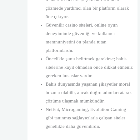
çözmede yardımcı olan bir platform olarak
öne çıkıyor.
Güvenilir casino siteleri, online oyun
deneyiminde güvenliği ve kullanıcı
memnuniyetini ön planda tutan
platformlardır.
Öncelikle şunu belirtmek gerekirse; bahis
sitelerine kayıt olmadan önce dikkat etmeniz
gereken hususlar vardır.
Bahis dünyasında yaşanan şikayetler moral
bozucu olabilir, ancak doğru adımları atarak
çözüme ulaşmak mümkündür.
NetEnt, Microgaming, Evolution Gaming
gibi tanınmış sağlayıcılarla çalışan siteler
genellikle daha güvenilirdir.