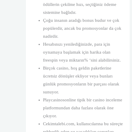
ödüllerin çekilme hızı, seçtiğiniz ödeme
sistemine bağlıdır.
Çoğu insanın aradığı bonus budur ve çok
popülerdir, ancak bu promosyonlar da çok
nadirdir.
Hesabınızı yenilediğinizde, para için
oynamaya başlamak için harika olan
freespin veya miktarın% ‘sini alabilirsiniz.
Birçok casino, hoş geldin paketlerine
ücretsiz dönüşler ekliyor veya bunları
günlük promosyonların bir parçası olarak
sunuyor.
Playcasinosonline tipik bir casino inceleme
platformundan daha fazlası olarak öne
çıkıyor.
Cekimtalebi.com, kullanıcılarına bu süreçte
rehberlik eden ve yaşadıkları sorunları