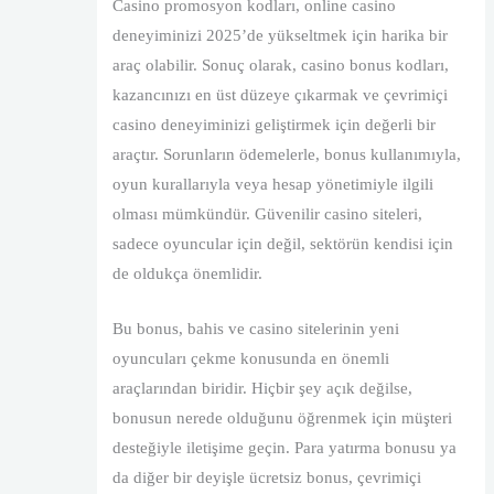
Casino promosyon kodları, online casino
deneyiminizi 2025’de yükseltmek için harika bir
araç olabilir. Sonuç olarak, casino bonus kodları,
kazancınızı en üst düzeye çıkarmak ve çevrimiçi
casino deneyiminizi geliştirmek için değerli bir
araçtır. Sorunların ödemelerle, bonus kullanımıyla,
oyun kurallarıyla veya hesap yönetimiyle ilgili
olması mümkündür. Güvenilir casino siteleri,
sadece oyuncular için değil, sektörün kendisi için
de oldukça önemlidir.
Bu bonus, bahis ve casino sitelerinin yeni
oyuncuları çekme konusunda en önemli
araçlarından biridir. Hiçbir şey açık değilse,
bonusun nerede olduğunu öğrenmek için müşteri
desteğiyle iletişime geçin. Para yatırma bonusu ya
da diğer bir deyişle ücretsiz bonus, çevrimiçi