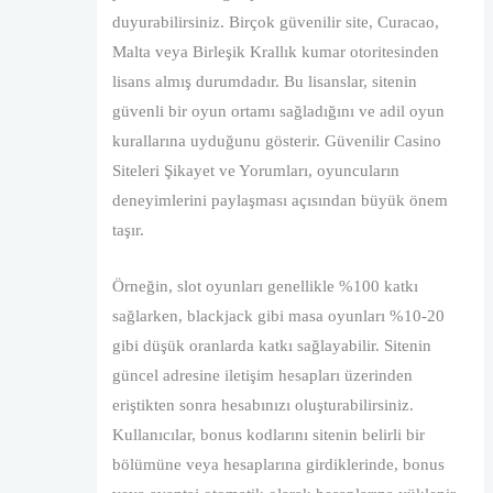
duyurabilirsiniz. Birçok güvenilir site, Curacao,
Malta veya Birleşik Krallık kumar otoritesinden
lisans almış durumdadır. Bu lisanslar, sitenin
güvenli bir oyun ortamı sağladığını ve adil oyun
kurallarına uyduğunu gösterir. Güvenilir Casino
Siteleri Şikayet ve Yorumları, oyuncuların
deneyimlerini paylaşması açısından büyük önem
taşır.
Örneğin, slot oyunları genellikle %100 katkı
sağlarken, blackjack gibi masa oyunları %10-20
gibi düşük oranlarda katkı sağlayabilir. Sitenin
güncel adresine iletişim hesapları üzerinden
eriştikten sonra hesabınızı oluşturabilirsiniz.
Kullanıcılar, bonus kodlarını sitenin belirli bir
bölümüne veya hesaplarına girdiklerinde, bonus