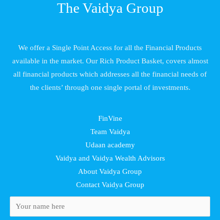
The Vaidya Group
We offer a Single Point Access for all the Financial Products
available in the market. Our Rich Product Basket, covers almost
all financial products which addresses all the financial needs of
the clients’ through one single portal of investments.
FinVine
Team Vaidya
Udaan academy
Vaidya and Vaidya Wealth Advisors
About Vaidya Group
Contact Vaidya Group