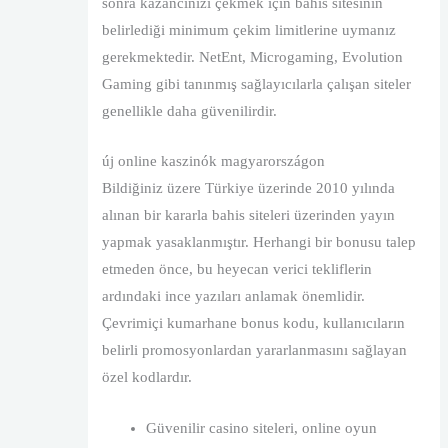
sonra kazancınızı çekmek için bahis sitesinin
belirlediği minimum çekim limitlerine uymanız
gerekmektedir. NetEnt, Microgaming, Evolution
Gaming gibi tanınmış sağlayıcılarla çalışan siteler
genellikle daha güvenilirdir.
új online kaszinók magyarországon
Bildiğiniz üzere Türkiye üzerinde 2010 yılında
alınan bir kararla bahis siteleri üzerinden yayın
yapmak yasaklanmıştır. Herhangi bir bonusu talep
etmeden önce, bu heyecan verici tekliflerin
ardındaki ince yazıları anlamak önemlidir.
Çevrimiçi kumarhane bonus kodu, kullanıcıların
belirli promosyonlardan yararlanmasını sağlayan
özel kodlardır.
Güvenilir casino siteleri, online oyun