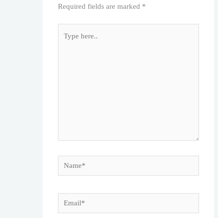
Required fields are marked
*
Type
here..
Name*
Email*