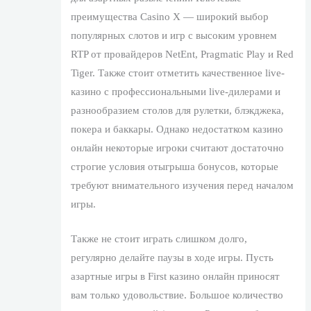
преимущества Casino X — широкий выбор
популярных слотов и игр с высоким уровнем
RTP от провайдеров NetEnt, Pragmatic Play и Red
Tiger. Также стоит отметить качественное live-
казино с профессиональными live-дилерами и
разнообразием столов для рулетки, блэкджека,
покера и баккары. Однако недостатком казино
онлайн некоторые игроки считают достаточно
строгие условия отыгрыша бонусов, которые
требуют внимательного изучения перед началом
игры.
Также не стоит играть слишком долго,
регулярно делайте паузы в ходе игры. Пусть
азартные игры в First казино онлайн приносят
вам только удовольствие. Большое количество