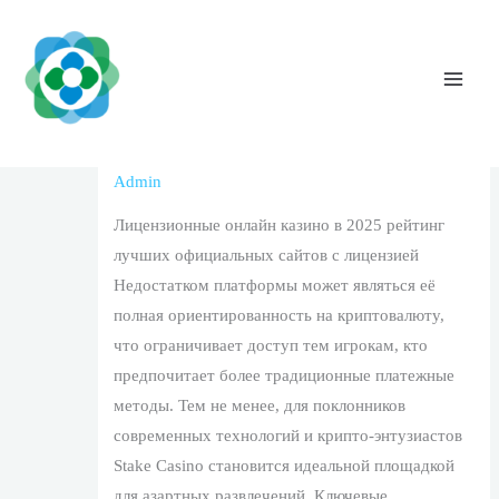
Skip
to
content
Лучшие онлайн казино рейтинг
лицензионных казиноказино онлайн
Leave a Comment
/
saas24.ru 300
/ By
The Vaidya
Admin
Лицензионные онлайн казино в 2025 рейтинг
лучших официальных сайтов с лицензией
Недостатком платформы может являться её
полная ориентированность на криптовалюту,
что ограничивает доступ тем игрокам, кто
предпочитает более традиционные платежные
методы. Тем не менее, для поклонников
современных технологий и крипто-энтузиастов
Stake Casino становится идеальной площадкой
для азартных развлечений. Ключевые