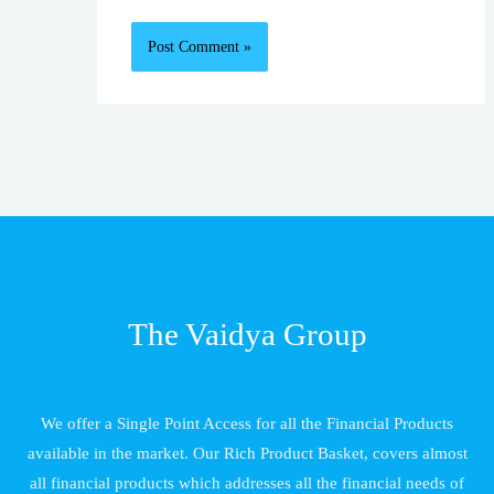
The Vaidya Group
We offer a Single Point Access for all the Financial Products
available in the market. Our Rich Product Basket, covers almost
all financial products which addresses all the financial needs of