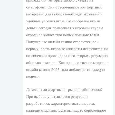
приложения, которые можно скачать на
смартфоны. Они обеспечивают комфортный
интерфейс для выбора необходимых опций и
удобные условия игры. Разнообразие игр на
деньги сегодня привлекает к игровым клубам
огромное количество новых пользователей.
Популярные онлайн казино стараются, во-
первых, брать игровые аппараты исключительно
по лицензии провайдера и во-вторых, регулярно
обновлять каталог. Как правило свежие модели в
онлайн казино 2025 года добавляются каждую
неделю.
Легальны ли азартные игры в онлайн-казино?
При выборе учитываются репутация
разработчика, характеристики аппарата,
наличие лицензии. Если вы ищете современное