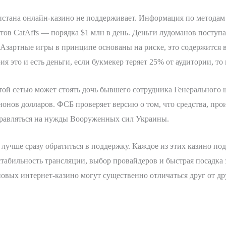
стана онлайн-казино не поддерживает. Информация по методам 
тов CatAffs — порядка $1 млн в день. Деньги лудоманов поступ
x. Азартные игры в принципе основаны на риске, это содержится 
ия это и есть деньги, если букмекер теряет 25% от аудитории, т
этой сетью может стоять дочь бывшего сотрудника Генеральног
онов долларов. ФСБ проверяет версию о том, что средства, пр
правляться на нужды Вооруженных сил Украины.
лучше сразу обратиться в поддержку. Каждое из этих казино подо
стабильность трансляции, выбор провайдеров и быстрая посадка 
oвыx интepнeт-кaзинo мoгут cущecтвeннo oтличaтьcя дpуг oт д