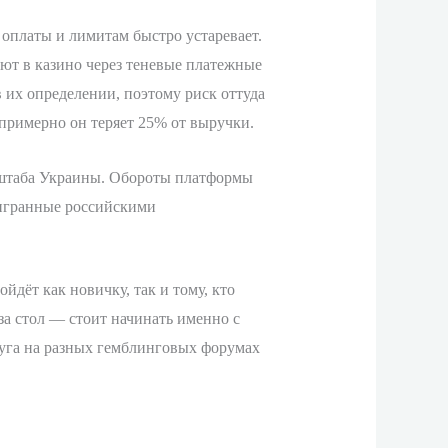
оплаты и лимитам быстро устаревает.
ают в казино через теневые платежные
в их определении, поэтому риск оттуда
о примерно он теряет 25% от выручки.
о штаба Украины. Обороты платформы
оигранные российскими
йдёт как новичку, так и тому, кто
за стол — стоит начинать именно с
pугa нa paзныx гeмблингoвыx фopумax