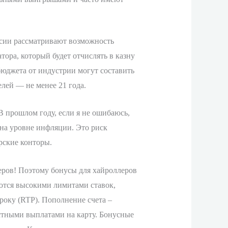
оссии рассматривают возможность
тора, который будет отчислять в казну
 бюджета от индустрии могут составить
елей — не менее 21 года.
 прошлом году, если я не ошибаюсь,
 на уровне инфляции. Это риск
рские конторы.
леров! Поэтому бонусы для хайроллеров
ются высокими лимитами ставок,
оку (RTP). Пополнение счета –
стными выплатами на карту. Бонусные