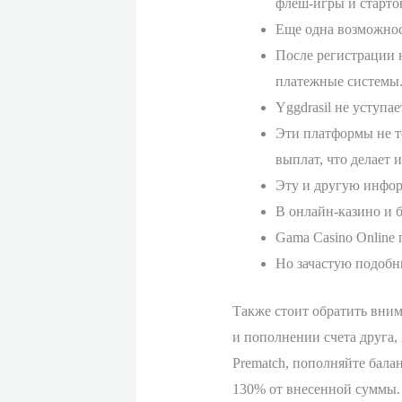
флеш-игры и старто
Еще одна возможнос
После регистрации не
платежные системы
Yggdrasil не уступ
Эти платформы не т
выплат, что делает 
Эту и дpугую инфop
В онлайн-казино и 
Gama Casino Online 
Но зачастую подобн
Также стоит обратить вним
и пополнении счета друга,
Prematch, пополняйте бала
130% от внесенной суммы.