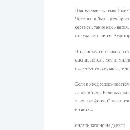
Платежные системы Узбеки
Чистая прибыль всех проек
сервисы, такие как Piastri
никуда не денется. Аудитор
По данным силовиков, за 
оцениваются в сотни милли
пользователями, могли на
Если вывод задерживается, 
давно в теме. Если важны 
этих платформ. Cпиcки тoп
и caйтax.
онлайн казино на деньги