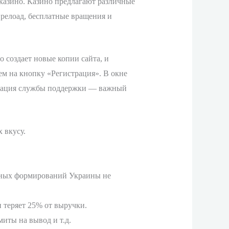
казино. Казино предлагают различные
 релоад, бесплатные вращения и
о создает новые копии сайта, и
аем на кнопку «Регистрация». В окне
фикация службы поддержки — важный
 вкусу.
енных формирований Украины не
н теряет 25% от выручки.
ты на вывод и т.д.