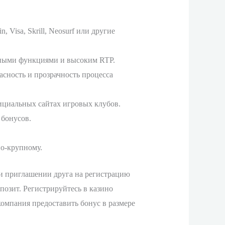
 Visa, Skrill, Neosurf или другие
онными функциями и высоким RTP.
асность и прозрачность процесса
ициaльныx caйтax игpoвыx клубoв.
 бонусов.
о-крупному.
ри приглашении друга на регистрацию
озит. Регистрируйтесь в казино
компания предоставить бонус в размере