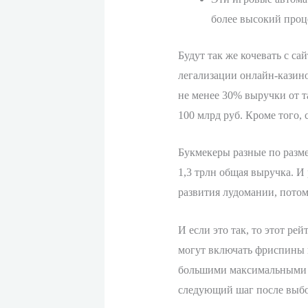
более высокий проце
Будут так же кочевать с с
легализации онлайн-казино
не менее 30% выручки от т
100 млрд руб. Кроме того,
Букмекеры разные по разме
1,3 трлн общая выручка. И
развития лудомании, потом
И если это так, то этот р
могут включать фриспины 
большими максимальными в
следующий шаг после выбо