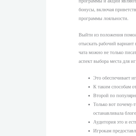
программы и акции являют
бонусы, включая приветств
программы лояльности.
Выйти из положения поможе
отыскать рабочий вариант н
чата можно не только пис
аспект выбора места для иг
Это обеспечивает и
К таким способам о
Второй по популярн
Только вот почему-
останавливала блоге
Аудитория это и ест
Игрокам предоставл