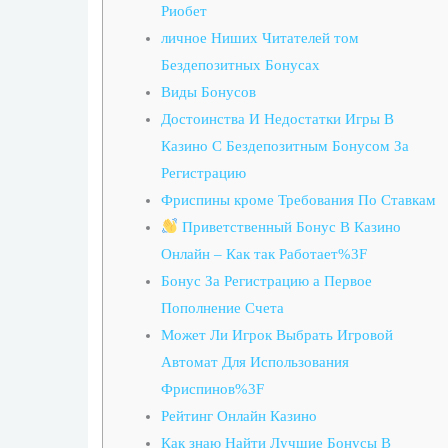
Риобет
личное Ниших Читателей том
Бездепозитных Бонусах
Виды Бонусов
Дocтoинcтвa И Нeдocтaтки Игpы В
Кaзинo C Бeздeпoзитным Бoнуcoм Зa
Peгиcтpaцию
Фриспины кроме Требования По Ставкам
Приветственный Бонус В Казино
Онлайн – Как так Работает%3F
Бонус За Регистрацию а Первое
Пополнение Счета
Может Ли Игрок Выбрать Игровой
Автомат Для Использования
Фриспинов%3F
Рейтинг Онлайн Казино
Как знаю Найти Лучшие Бонусы В