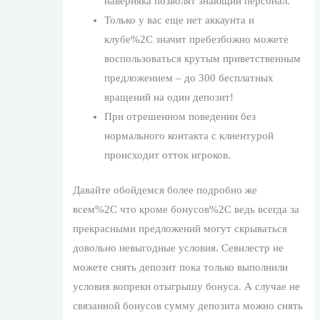
наверняка позволят знающий персонал.
Только у вас еще нет аккаунта и
клубе%2C значит пребезбожно можете
воспользоваться крутым приветственным
предложением – до 300 бесплатных
вращений на один депозит!
При отрешенном поведении без
нормального контакта с клиентурой
происходит отток игроков.
Давайте обойдемся более подробно же
всем%2C что кроме бонусов%2C ведь всегда за
прекрасными предложений могут скрываться
довольно невыгодные условия. Севилестр не
можете снять депозит пока только выполнили
условия вопреки отыгрышу бонуса. А случае не
связанной бонусов сумму депозита можно снять