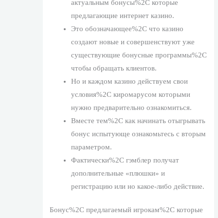
актуальным бонусы%2C которые
предлагающие интернет казино.
Это обозначающее%2C что казино
создают новые и совершенствуют уже
существующие бонусные программы%2C
чтобы обращать клиентов.
Но и каждом казино действуем свои
условия%2C киромарусом которыми
нужно предварительно ознакомиться.
Вместе тем%2C как начинать отыгрывать
бонус испытующе ознакомьтесь с вторым
параметром.
Фактически%2C гэмблер получат
дополнительные «плюшки» и
регистрацию или но какое-либо действие.
Бонус%2C предлагаемый игрокам%2C которые