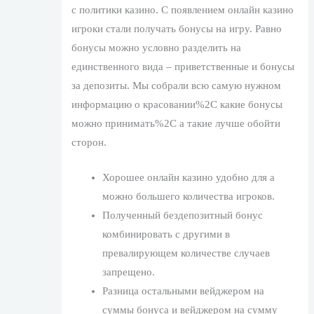
с политики казино. С появлением онлайн казино
игроки стали получать бонусы на игру. Равно
бонусы можно условно разделить на
единственного вида – приветственные и бонусы
за депозиты. Мы собрали всю самую нужном
информацию о красовании%2C какие бонусы
можно принимать%2C а такие лучше обойти
сторон.
Хорошее онлайн казино удобно для а
можно большего количества игроков.
Полученный бездепозитный бонус
комбинировать с другими в
превалирующем количестве случаев
запрещено.
Разница остальными вейджером на
суммы бонуса и вейджером на сумму