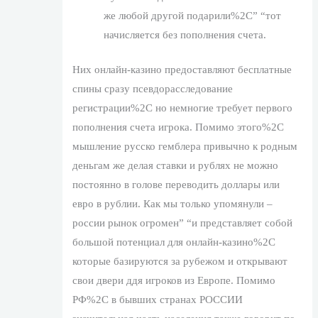
же любой другой подарили%2C” “тот
начисляется без пополнения счета.
Них онлайн-казино предоставляют бесплатные
спины сразу псевдорасследование
регистрации%2C но немногие требует первого
пополнения счета игрока. Помимо этого%2C
мышление русско гемблера привычно к родным
деньгам же делая ставки и рублях не можно
постоянно в голове переводить доллары или
евро в рублии. Как мы только упомянули –
россии рынок огромен” “и представляет собой
большой потенциал для онлайн-казино%2C
которые базируются за рубежом и открывают
свои двери ддя игроков из Европе. Помимо
РФ%2C в бывших странах РОССИИ