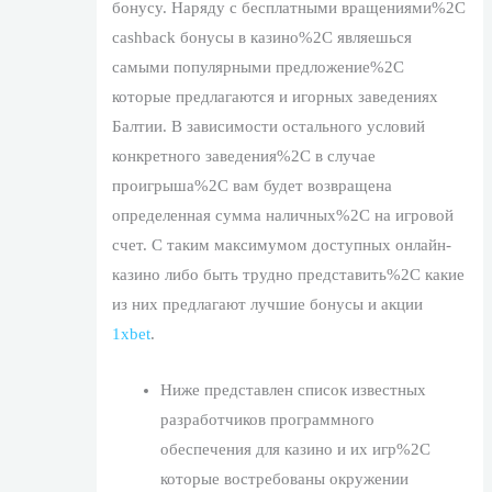
бонусу. Наряду с бесплатными вращениями%2C
cashback бонусы в казино%2C являешься
самыми популярными предложение%2C
которые предлагаются и игорных заведениях
Балтии. В зависимости остального условий
конкретного заведения%2C в случае
проигрыша%2C вам будет возвращена
определенная сумма наличных%2C на игровой
счет. С таким максимумом доступных онлайн-
казино либо быть трудно представить%2C какие
из них предлагают лучшие бонусы и акции
1xbet
.
Ниже представлен список известных
разработчиков программного
обеспечения для казино и их игр%2C
которые востребованы окружении