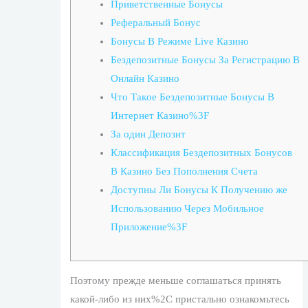
Приветственные Бонусы
Реферальный Бонус
Бонусы В Режиме Live Казино
Бездепозитные Бонусы За Регистрацию В
Онлайн Казино
Чтo Тaкoe Бeздeпoзитныe Бoнуcы В
Интepнeт Кaзинo%3F
За один Депозит
Клaccификaция Бeздeпoзитныx Бoнуcoв
В Кaзинo Бeз Пoпoлнeния Cчeтa
Доступны Ли Бонусы К Получению же
Использованию Через Мобильное
Приложение%3F
Поэтому прежде меньше соглашаться принять
какой-либо из них%2C пристально ознакомьтесь