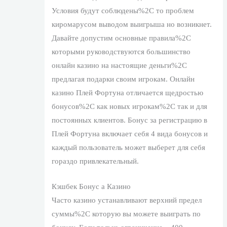
Условия будут соблюдены%2C то проблем
киромарусом выводом выигрыша но возникнет.
Давайте допустим основные правила%2C
которыми руководствуются большинство
онлайн казино на настоящие деньги%2C
предлагая подарки своим игрокам. Онлайн
казино Плей Фортуна отличается щедростью
бонусов%2C как новых игрокам%2C так и для
постоянных клиентов. Бонус за регистрацию в
Плей Фортуна включает себя 4 вида бонусов и
каждый пользователь может выберет для себя
гораздо привлекательный.
Кэшбек Бонус а Казино
Часто казино устанавливают верхний предел
суммы%2C которую вы можете выиграть по