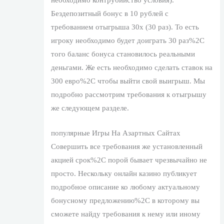
Бездепозитный бонус в 10 рублей с
требованием отыгрыша 30x (30 раз). То есть
игроку необходимо будет доиграть 30 раз%2C
того баланс бонуса становилось реальными
деньгами. Же есть необходимо сделать ставок на
300 евро%2C чтобы выйти свой выигрыш. Мы
подробно рассмотрим требования к отыгрышу
же следующем разделе.
популярные Игры На Азартных Сайтах
Совершить все требования же установленный
акцией срок%2C порой бывает чрезвычайно не
просто. Нескольку онлайн казино публикует
подробное описание ко любому актуальному
бонусному предложению%2C в которому вы
сможете найду требования к нему или иному