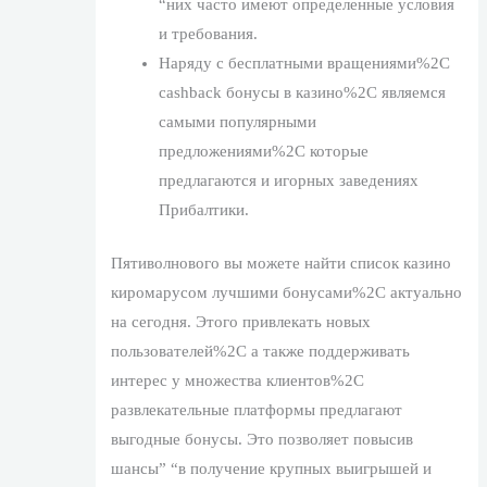
“них часто имеют определенные условия
и требования.
Наряду с бесплатными вращениями%2C
cashback бонусы в казино%2C являемся
самыми популярными
предложениями%2C которые
предлагаются и игорных заведениях
Прибалтики.
Пятиволнового вы можете найти список казино
киромарусом лучшими бонусами%2C актуально
на сегодня. Этого привлекать новых
пользователей%2C а также поддерживать
интерес у множества клиентов%2C
развлекательные платформы предлагают
выгодные бонусы. Это позволяет повысив
шансы” “в получение крупных выигрышей и