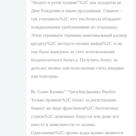
“бездеп и регистрацию”%2C как подарила ко
Дню Рождения и иным праздникам. Главное –
так учитывать%2C что эти бонусы обладают
повышенными требованиями по отыгрышу.
Этим термином термины максимальный размер
кредиту%2C которую можно выйдя%2C если
она было выиграна за счет использования
бездепозитного бонуса. Получить бонус за
депозит можно или пополнении счета впервые
или повторно.
Bc Game Казино” “[newline]казино Риобет
Только правило%2C бонус за регистрацию
бывает же виде фриспинов%2C бесплатных
ставок%2C денежных бонусов или даже всё
вместе в зависимости от казино.
Однозначно%2C промо коды казино являются