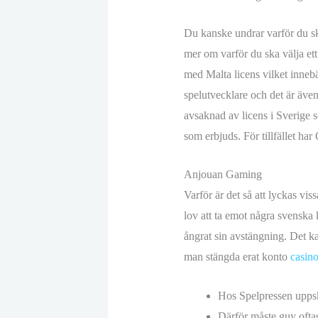
Du kanske undrar varför du ska
mer om varför du ska välja ett
med Malta licens vilket innebär
spelutvecklare och det är även 
avsaknad av licens i Sverige 
som erbjuds. För tillfället h
Anjouan Gaming
Varför är det så att lyckas vi
lov att ta emot några svenska 
ångrat sin avstängning. Det ka
man stängda erat konto
casino
Hos Spelpressen uppsk
Därför måste guy oftast