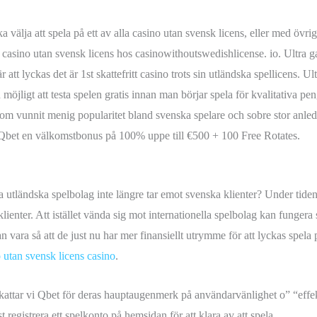
 välja att spela på ett av alla casino utan svensk licens, eller med övrig
 casino utan svensk licens hos casinowithoutswedishlicense. io. Ultra g
 att lyckas det är 1st skattefritt casino trots sin utländska spellicens. U
möjligt att testa spelen gratis innan man börjar spela för kvalitativa pe
som vunnit menig popularitet bland svenska spelare och sobre stor anled
ar Qbet en välkomstbonus på 100% uppe till €500 + 100 Free Rotates.
ssa utländska spelbolag inte längre tar emot svenska klienter? Under tide
klienter. Att istället vända sig mot internationella spelbolag kan funger
n vara så att de just nu har mer finansiellt utrymme för att lyckas spel
 utan svensk licens casino
.
attar vi Qbet för deras hauptaugenmerk på användarvänlighet o” “effekt
 registrera ett spelkonto på hemsidan för att klara av att spela.