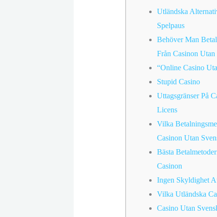
Utländska Alternat
Spelpaus
Behöver Man Betala
Från Casinon Utan 
“Online Casino Ut
Stupid Casino
Uttagsgränser På C
Licens
Vilka Betalningsme
Casinon Utan Sven
Bästa Betalmetoder
Casinon
Ingen Skyldighet A
Vilka Utländska Ca
Casino Utan Svens