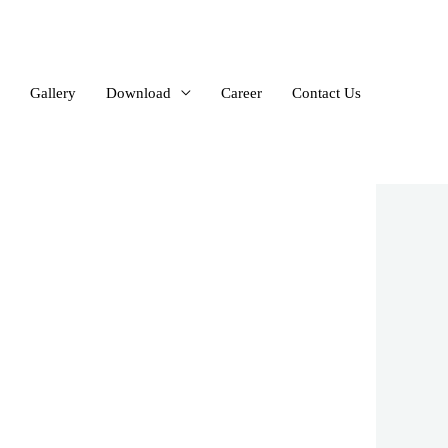
Gallery
Download
Career
Contact Us