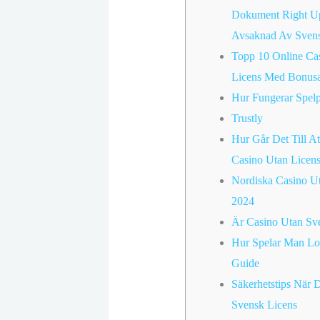
Dokument Right Up 
Avsaknad Av Svens
Topp 10 Online Ca
Licens Med Bonus
Hur Fungerar Spel
Trustly
Hur Går Det Till A
Casino Utan Licens
Nordiska Casino U
2024
Är Casino Utan Sv
Hur Spelar Man Lo
Guide
Säkerhetstips När 
Svensk Licens