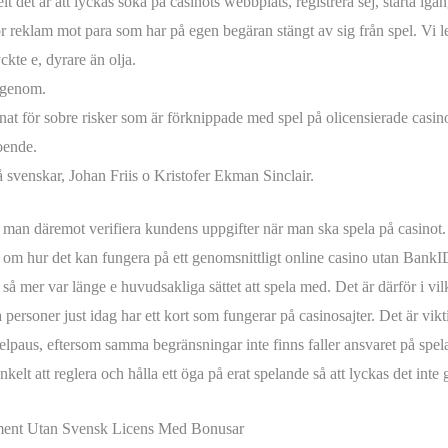
lt det är att lyckas söka på casinots webbplats, registrera sej, starta ig
r reklam mot para som har på egen begäran stängt av sig från spel. Vi le
ckte e, dyrare än olja.
 igenom.
nat för sobre risker som är förknippade med spel på olicensierade casi
oende.
å svenskar, Johan Friis o Kristofer Ekman Sinclair.
 man däremot verifiera kundens uppgifter när man ska spela på casinot.
e om hur det kan fungera på ett genomsnittligt online casino utan Bank
mer var länge e huvudsakliga sättet att spela med. Det är därför i vilk
a personer just idag har ett kort som fungerar på casinosajter. Det är vik
pelpaus, eftersom samma begränsningar inte finns faller ansvaret på spe
nkelt att reglera och hålla ett öga på erat spelande så att lyckas det inte 
ment Utan Svensk Licens Med Bonusar