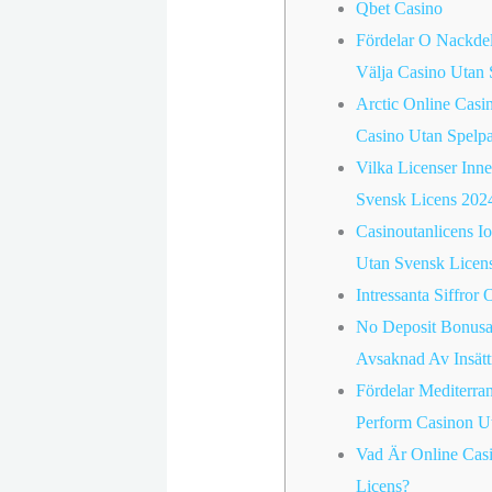
Qbet Casino
Fördelar O Nackde
Välja Casino Utan 
Arctic Online Casi
Casino Utan Spelp
Vilka Licenser Inn
Svensk Licens 202
Casinoutanlicens I
Utan Svensk Licen
Intressanta Siffror
No Deposit Bonusa
Avsaknad Av Insätt
Fördelar Mediterra
Perform Casinon U
Vad Är Online Cas
Licens?