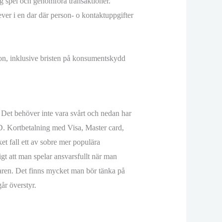
ång spel och genomföra transaktioner.
ver i en dar där person- o kontaktuppgifter
non, inklusive bristen på konsumentskydd
 Det behöver inte vara svårt och nedan har
ID. Kortbetalning med Visa, Master card,
et fall ett av sobre mer populära
tigt att man spelar ansvarsfullt när man
laren. Det finns mycket man bör tänka på
går överstyr.